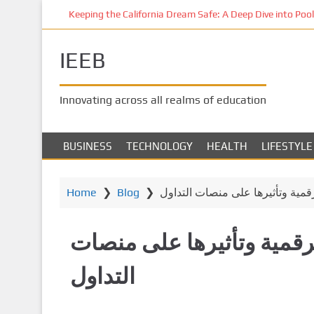
S
Keeping the California Dream Safe: A Deep Dive into Pool 
k
i
IEEB
p
t
o
Innovating across all realms of education
m
a
i
BUSINESS
TECHNOLOGY
HEALTH
LIFESTYLE
n
c
o
Home
❯
Blog
❯
قمية وتأثيرها على منصات التداول
n
t
رقمية وتأثيرها على منصات
e
n
التداول
t