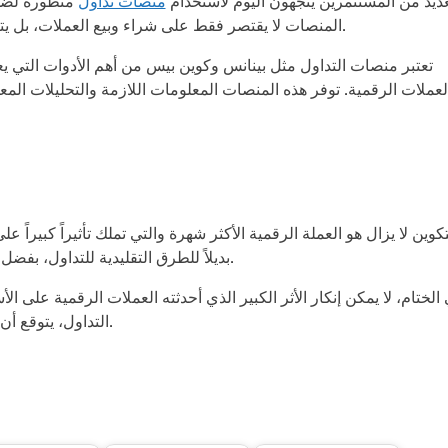
عديد من المستثمرين يتجهون اليوم لاستخدام
منصات تداول
متطورة لضما
المنصات لا يقتصر فقط على شراء وبيع العملات، بل يتعداه ليشمل تحليل السوق واستراتيجيات التداول الذكية.
تعتبر منصات التداول مثل بينانس وكوين بيس من أهم الأدوات التي 
لعملات الرقمية. توفر هذه المنصات المعلومات اللازمة والتحليلات المع
تكوين لا يزال هو العملة الرقمية الأكثر شهرة والتي تملك تأثيراً كبيراً عل
بديلاً للطرق التقليدية للتداول، بفضل ما توفره من سهولة في التنفيذ وشفافية في التعاملات.
الختام، لا يمكن إنكار الأثر الكبير الذي أحدثته العملات الرقمية على 
التداول، يتوقع أن يكون لها دور متزايد في مستقبل الاستثمار حول العالم.