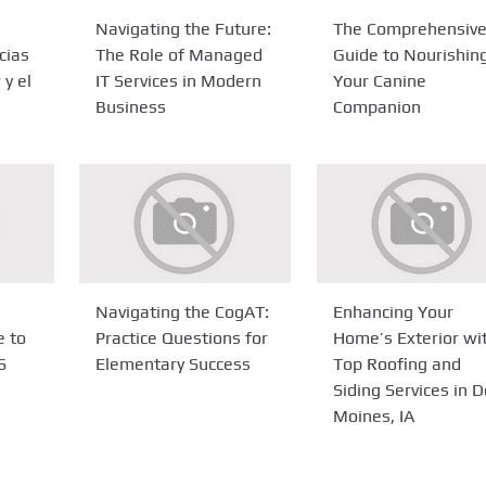
Navigating the Future:
The Comprehensiv
cias
The Role of Managed
Guide to Nourishin
 y el
IT Services in Modern
Your Canine
Business
Companion
Navigating the CogAT:
Enhancing Your
e to
Practice Questions for
Home’s Exterior wi
6
Elementary Success
Top Roofing and
Siding Services in 
Moines, IA