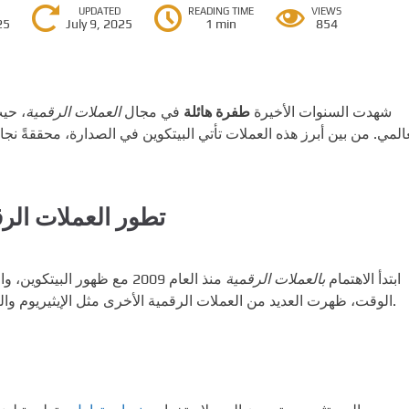
UPDATED
READING TIME
VIEWS
25
July 9, 2025
1 min
854
شهدت السنوات الأخيرة
طفرة هائلة
في مجال
العملات الرقمية
حيث أ
عالمي. من بين أبرز هذه العملات تأتي البيتكوين في الصدارة، محققةً ن
تطور العملات الرق
ابتدأ الاهتمام
بالعملات الرقمية
منذ العام 2009 مع ظهور الب
الوقت، ظهرت العديد من العملات الرقمية الأخرى مثل الإيثيريوم والريبل، مما ساهم في تنويع الخيارات الاستثمارية المتاحة.