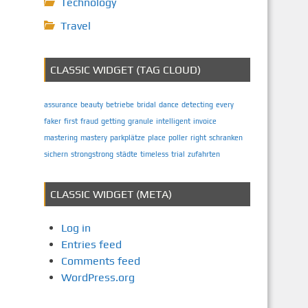
Technology
Travel
CLASSIC WIDGET (TAG CLOUD)
assurance
beauty
betriebe
bridal
dance
detecting
every
faker
first
fraud
getting
granule
intelligent
invoice
mastering
mastery
parkplätze
place
poller
right
schranken
sichern
strongstrong
städte
timeless
trial
zufahrten
CLASSIC WIDGET (META)
Log in
Entries feed
Comments feed
WordPress.org