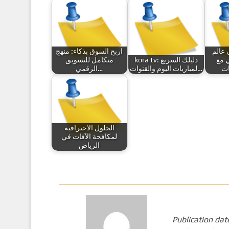
 عالم
اربح السوق بذكاء: منهج
ي مع
kora tv: دليلك السريع
متكامل للتسويق
لمباريات اليوم والقنوات…
الرقمي…
الحلول الاحترافية
لمكافحة الآفات في
الرياض
Publication dat