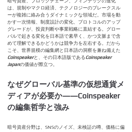
暗号資産、ブロックチェーン、フィンテックの進化
は、規制やマクロ経済、テクノロジーのブレークスル
ーが複雑に絡み合うダイナミックな領域だ。市場を動
かす一次情報、制度設計の変化、プロトコルのアップ
グレードが、投資判断や事業戦略に直結する。グロー
バルで起きる変化を日本語で素早く、かつ文脈まで含
めて理解できるかどうかは競争力を左右する。だから
こそ、世界規模の編集網と日本語の洞察を兼ね備えた
Coinspeaker
と、その日本語版である
Coinspeaker
Japan
の価値が際立つ。
なぜグローバル基準の仮想通貨メ
ディアが必要か――Coinspeaker
の編集哲学と強み
暗号資産分野は、SNSのノイズ、未検証の噂、価格に偏