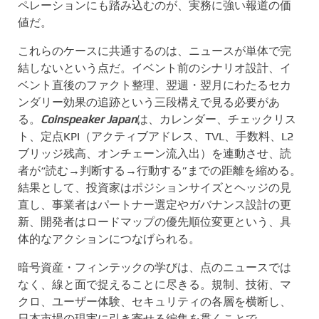
ペレーションにも踏み込むのが、実務に強い報道の価
値だ。
これらのケースに共通するのは、ニュースが単体で完
結しないという点だ。イベント前のシナリオ設計、イ
ベント直後のファクト整理、翌週・翌月にわたるセカ
ンダリー効果の追跡という三段構えで見る必要があ
る。
Coinspeaker Japan
は、カレンダー、チェックリス
ト、定点KPI（アクティブアドレス、TVL、手数料、L2
ブリッジ残高、オンチェーン流入出）を連動させ、読
者が“読む→判断する→行動する”までの距離を縮める。
結果として、投資家はポジションサイズとヘッジの見
直し、事業者はパートナー選定やガバナンス設計の更
新、開発者はロードマップの優先順位変更という、具
体的なアクションにつなげられる。
暗号資産・フィンテックの学びは、点のニュースでは
なく、線と面で捉えることに尽きる。規制、技術、マ
クロ、ユーザー体験、セキュリティの各層を横断し、
日本市場の現実に引き寄せる編集を貫くことで、