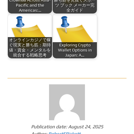
Crown88 Across Asia-
勝ち筋を見抜くスポー
Pacific and the
ツ ブック メーカー完
Americas:…
全ガイド
オンラインカジノで稼
ぐ現実と勝ち筋：期待
Exploring Crypto
値・資金・メンタルを
Wallet Options in
統合する戦略思考
Japan: A…
Publication date:
August 24, 2025
Author:
RobertERickett