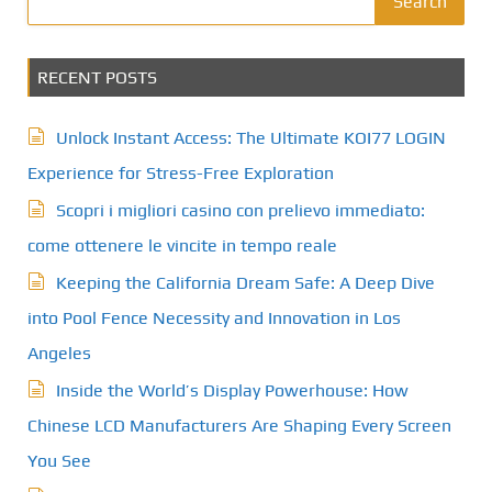
Search
RECENT POSTS
Unlock Instant Access: The Ultimate KOI77 LOGIN
Experience for Stress-Free Exploration
Scopri i migliori casino con prelievo immediato:
come ottenere le vincite in tempo reale
Keeping the California Dream Safe: A Deep Dive
into Pool Fence Necessity and Innovation in Los
Angeles
Inside the World’s Display Powerhouse: How
Chinese LCD Manufacturers Are Shaping Every Screen
You See