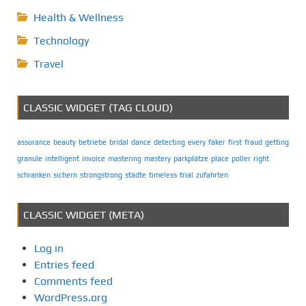
Health & Wellness
Technology
Travel
CLASSIC WIDGET (TAG CLOUD)
assurance
beauty
betriebe
bridal
dance
detecting
every
faker
first
fraud
getting
granule
intelligent
invoice
mastering
mastery
parkplätze
place
poller
right
schranken
sichern
strongstrong
städte
timeless
trial
zufahrten
CLASSIC WIDGET (META)
Log in
Entries feed
Comments feed
WordPress.org