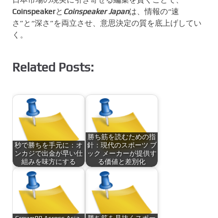
Coinspeaker
と
Coinspeaker Japan
は、情報の“速
さ”と“深さ”を両立させ、意思決定の質を底上げしてい
く。
Related Posts:
勝ち筋を読むための指
秒で勝ちを手元に：オ
針：現代のスポーツ ブ
ンカジで出金が早い仕
ック メーカーが提供す
組みを味方にする
る価値と差別化