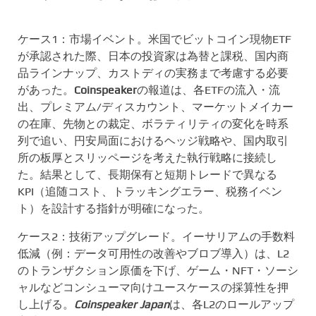
ケース1：市場イベント。米国でビットコイン現物ETF
が承認された際、日本の投資家は為替と課税、国内商
品ラインナップ、カストディの実務まで考慮する必要
があった。
Coinspeaker
の報道は、各ETFの流入・流
出、プレミアム/ディスカウント、マーケットメイカー
の在庫、先物との裁定、ボラティリティの変化を時系
列で追い、円安局面におけるヘッジ戦略や、国内取引
所の板厚とスリッページを考えた執行戦略に接続し
た。結果として、長期保有と短期トレードで異なる
KPI（追随コスト、トラッキングエラー、税務イベン
ト）を設計する指針が明確になった。
ケース2：技術アップグレード。イーサリアムの手数料
低減（例：データ可用性の改善やブロブ導入）は、L2
のトランザクション原価を下げ、ゲーム・NFT・ソーシ
ャルなどコンシューマ向けユースケースの採算性を押
し上げる。
Coinspeaker Japan
は、各L2のロールアップ