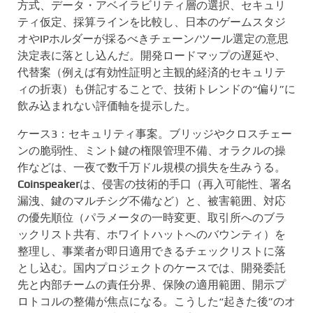
方式、データ・アベイラビリティ層の選択、セキュリ
ティ仮定、採算ラインを比較し、日本のゲームスタジ
オやIPホルダーが採るべきチェーン/ツール選定の意思
決定表に落とし込んだ。開発ロードマップの遅延や、
代替案（例えば有効性証明と主観的経済的セキュリテ
ィの折衷）も併記することで、技術トレンドの“偏り”に
飲み込まれない評価軸を提示した。
ケース3：セキュリティ事案。ブリッジやクロスチェー
ンの脆弱性、ミント鍵の権限管理不備、オラクルの操
作などは、一夜で数千万ドル規模の損失を生みうる。
Coinspeaker
は、侵害の技術的手口（再入可能性、署名
漏洩、鍵のマルチシグ不備など）と、被害範囲、対応
の優先順位（パラメータの一時変更、取引所へのブラ
ックリスト共有、ホワイトハットへのバウンティ）を
整理し、事業者が即日適用できるチェックリストに落
とし込む。国内プロジェクトのケースでは、開発委託
先と内部チームの責任分界、保険の適用範囲、開示プ
ロトコルの整備が焦点になる。こうした“起きた後”のオ