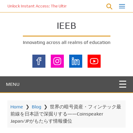
S
Unlock Instant Access: The Ultimate KOI77 LOGIN Experience for St
k
i
IEEB
p
t
o
Innovating across all realms of education
m
a
i
n
c
o
MENU
n
t
e
Home
❯
Blog
❯
世界の暗号資産・フィンテック最
n
前線を日本語で深掘りする――Coinspeaker
t
Japan/JPがもたらす情報優位