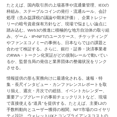
たとえば、国内取引所の上場基準や流通量管理、IEOの
枠組み、ステーブルコインの発行・流通ルール、会計
処理（含み益課税の議論や期末評価）、企業トレジャ
リーの暗号資産保有方針など、現場で悩ましい論点に
踏み込む。Web3の推進に積極的な地方自治体の取り組
み、ゲーム・IP×NFTのユースケース、チケッティング
やファンエコノミーの事例も、日本ならではの課題と
合わせて検証する。さらに、銀行・証券・決済事業者
のRWA・トークン化実証がどの規制レールで動いてい
るか、監督当局の発信と業界団体の整備状況をリンク
させる。
情報提供の形も実務向けに最適化される。速報・特
集・長尺インタビュー・カンファレンスレポートを取
り揃え、週次・月次での総括、イベントカレンダー、
重要アップグレードの事前チェックリストなど、現場
で直接使える“道具”を提供する。たとえば、主要L2の
手数料動向とユーザー獲得の相関、NFT市場のロイヤリ
ティ設計、ウォレットUXとコンプライアンスコストの