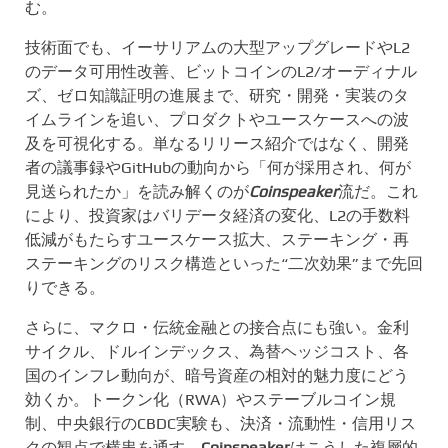
む。
技術面でも、イーサリアムの大型アップグレードやL2
のデータ可用性改善、ビットコインのL2/オーディナル
ズ、ゼロ知識証明の進展まで、研究・開発・実装のタ
イムラインを追い、プロダクトやユースケースへの波
及を可視化する。単なるリリース紹介ではなく、開発
者の議事録やGitHubの動向から「何が採用され、何が
見送られたか」を読み解くのが
Coinspeaker
流だ。これ
により、投資家はバリデータ経済の変化、L2の手数料
低減がもたらすユースケース拡大、ステーキング・再
ステーキングのリスク構造といった“二次効果”まで先回
りできる。
さらに、マクロ・伝統金融との接合点にも強い。金利
サイクル、ドルインデックス、為替ヘッジコスト、各
国のインフレ動向が、暗号資産の相対的魅力度にどう
効くか。トークン化（RWA）やステーブルコイン規
制、中央銀行のCBDC実験も、決済・流動性・信用リス
クの観点で横串を通す。
Coinspeaker
はこうした複層的