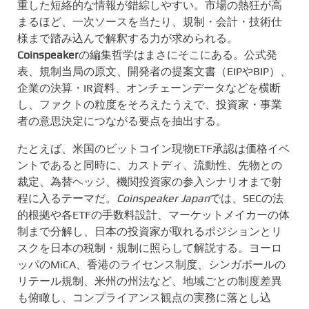
重した短絡的な情報が錯綜しやすい。市場の熱狂が高
まるほど、一次ソースを当たり、規制・会計・技術仕
様まで踏み込んで解釈する力が求められる。
Coinspeaker
の編集哲学はまさにそこにある。公式発
表、規制当局の原文、開発者の提案文書（EIPやBIP）、
企業の決算・IR資料、オンチェーンデータなどを横断
し、ファクトの粒度をそろえたうえで、投資家・事業
者の意思決定につながる要点を抽出する。
たとえば、米国のビットコイン現物ETF承認は価格イベ
ントであると同時に、カストディ、流動性、先物との
裁定、為替ヘッジ、機関投資家の参入シナリオまで射
程に入るテーマだ。
Coinspeaker Japan
では、SECの法
的根拠や各ETFの手数料設計、マーケットメイカーの体
制まで分解し、日本の投資家が取れるポジションとリ
スクを日本の税制・規制に照らして解説する。ヨーロ
ッパのMiCA、香港のライセンス制度、シンガポールの
リテール規制、米州の州法など、地域ごとの制度差異
も俯瞰し、コンプライアンス観点の実務に落とし込