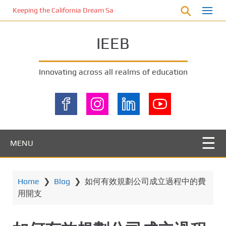
S
Keeping the California Dream Safe: A Deep Dive into Pool Fence Nece
k
i
IEEB
p
t
o
Innovating across all realms of education
m
a
i
n
c
o
MENU
n
t
e
Home
❯
Blog
❯
如何有效規劃公司成立過程中的費
n
用開支
t