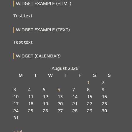
WIDGET EXAMPLE (HTML)
Test text
WIDGET EXAMPLE (TEXT)
Test text
WIDGET (CALENDAR)
August 2026
M
T
W
T
F
S
S
1
2
3
4
5
6
7
8
9
10
11
12
13
14
15
16
17
18
19
20
21
22
23
24
25
26
27
28
29
30
31
« Jul