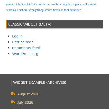
granule
intelligent
invoice
mastering
mastery
parkplätze
place
poller
right
schranken
sichern
strongstrong
städte
timeless
trial
zufahrten
CLASSIC WIDGET (META)
Log in
Entries feed
Comments feed
WordPress.org
WIDGET EXAMPLE (ARCHIVES)
August 2026
July 2026