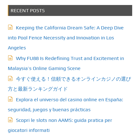
RECENT POSTS
Keeping the California Dream Safe: A Deep Dive
into Pool Fence Necessity and Innovation in Los
Angeles
Why FU88 Is Redefining Trust and Excitement in
Malaysia’s Online Gaming Scene
今すぐ使える！信頼できるオンラインカジノの選び
方と最新ランキングガイド
Explora el universo del casino online en España:
seguridad, juegos y buenas prácticas
Scopri le slots non AAMS: guida pratica per
giocatori informati