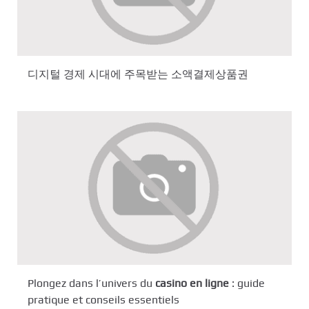
디지털 경제 시대에 주목받는 소액결제상품권
Plongez dans l’univers du
casino en ligne
: guide
pratique et conseils essentiels