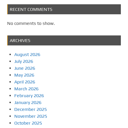
RECENT COMMENTS
No comments to show.
ARCHIVES
August 2026
July 2026
June 2026
May 2026
April 2026
March 2026
February 2026
January 2026
December 2025
November 2025
October 2025