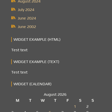
August 2024
July 2024
June 2024
June 2002
WIDGET EXAMPLE (HTML)
Test text
WIDGET EXAMPLE (TEXT)
Test text
WIDGET (CALENDAR)
August 2026
M
T
W
T
F
S
S
1
2