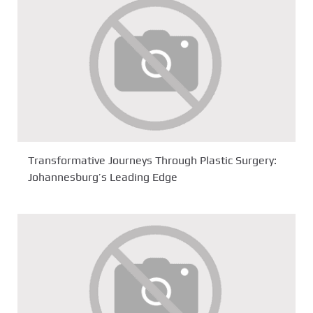
Transformative Journeys Through Plastic Surgery:
Johannesburg’s Leading Edge