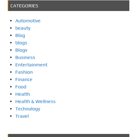
CATEGORIES
Automotive
beauty
Blog
blogs
Blogv
Business
Entertainment
Fashion
Finance
Food
Health
Health & Wellness
Technology
Travel