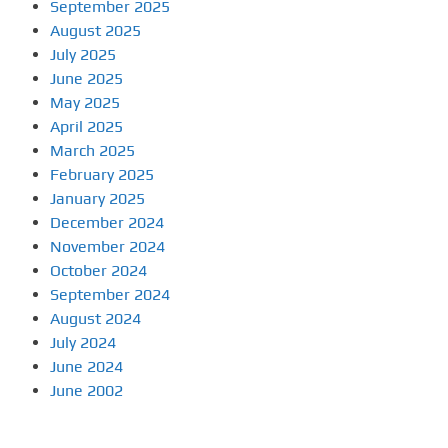
September 2025
August 2025
July 2025
June 2025
May 2025
April 2025
March 2025
February 2025
January 2025
December 2024
November 2024
October 2024
September 2024
August 2024
July 2024
June 2024
June 2002