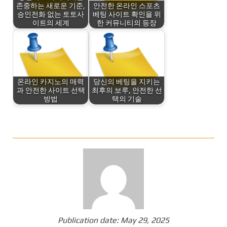
존중하는 새로운 기준,
안전한 온라인 스포츠
승인전화 없는 토토사
베팅 사이트 확인을 위
이트의 세계
한 커뮤니티의 등장
온라인 카지노의 매력
당신의 베팅을 지키는
과 안전한 사이트 선택
최후의 보루, 안전한 선
방법
택의 기술
Publication date:
May 29, 2025