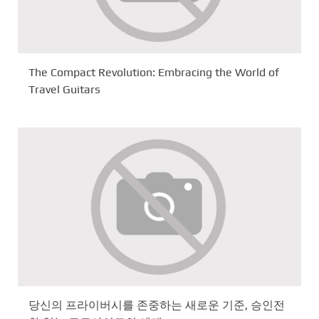
The Compact Revolution: Embracing the World of
Travel Guitars
당신의 프라이버시를 존중하는 새로운 기준, 승인전