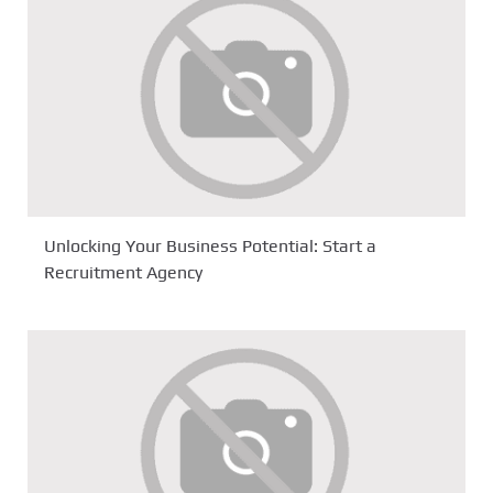
Unlocking Your Business Potential: Start a
Recruitment Agency