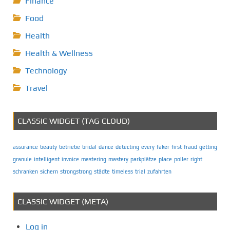
Finance
Food
Health
Health & Wellness
Technology
Travel
CLASSIC WIDGET (TAG CLOUD)
assurance
beauty
betriebe
bridal
dance
detecting
every
faker
first
fraud
getting
granule
intelligent
invoice
mastering
mastery
parkplätze
place
poller
right
schranken
sichern
strongstrong
städte
timeless
trial
zufahrten
CLASSIC WIDGET (META)
Log in