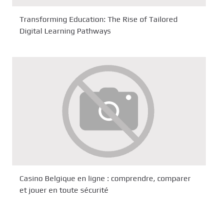
Transforming Education: The Rise of Tailored
Digital Learning Pathways
Casino Belgique en ligne : comprendre, comparer
et jouer en toute sécurité