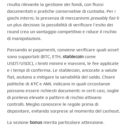
risulta rilevante la gestione dei fondi, con flussi
documentati e pratiche conservative di custodia. Per i
giochi interni, la presenza di meccanismi
provably fair
è
un plus decisivo: la possibilità di verificare l’esito dei
round crea un vantaggio competitivo e riduce il rischio
di manipolazioni.
Passando ai pagamenti, conviene verificare quali asset
sono supportati (BTC, ETH,
stablecoin
come
USDT/USDC), i limiti minimi e massimi, le fee applicate
e i tempi di conferma. Le stablecoin, ancorate a valute
fiat, aiutano a mitigare la variabilità del saldo. Chiare
politiche di
KYC
e AML indicano in quali circostanze
possono essere richiesti documenti: in certi casi, soglie
di prelievo elevate o pattern di rischio attivano
controlli. Meglio conoscere le regole prima di
depositare, evitando sorprese al momento del cashout.
La sezione
bonus
merita particolare attenzione.