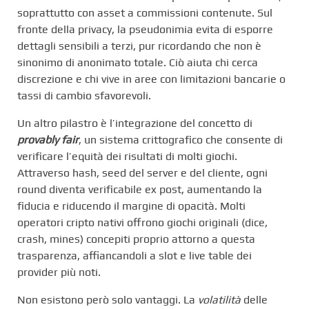
soprattutto con asset a commissioni contenute. Sul
fronte della privacy, la pseudonimia evita di esporre
dettagli sensibili a terzi, pur ricordando che non è
sinonimo di anonimato totale. Ciò aiuta chi cerca
discrezione e chi vive in aree con limitazioni bancarie o
tassi di cambio sfavorevoli.
Un altro pilastro è l’integrazione del concetto di
provably fair
, un sistema crittografico che consente di
verificare l’equità dei risultati di molti giochi.
Attraverso hash, seed del server e del cliente, ogni
round diventa verificabile ex post, aumentando la
fiducia e riducendo il margine di opacità. Molti
operatori cripto nativi offrono giochi originali (dice,
crash, mines) concepiti proprio attorno a questa
trasparenza, affiancandoli a slot e live table dei
provider più noti.
Non esistono però solo vantaggi. La
volatilità
delle