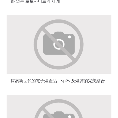
화 없는 토토사이트의 세계
探索新世代的電子煙產品：sp2s 及煙彈的完美結合