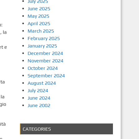
July 2025
June 2025
May 2025
April 2025
o:
March 2025
, la
February 2025
January 2025
et e
December 2024
November 2024
October 2024
September 2024
ita
August 2024
July 2024
 la
June 2024
gio
June 2002
ità
CATEGORIES
re