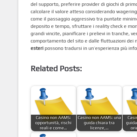
del supporto, preferire provider di giochi di prim
calcolare il valore atteso considerando wagering,
come il passaggio aggressivo tra puntate minime
deposito e tempo, sfruttare i reality check e mon
grandi vincite, pianificare i prelievi in tranche, v
comportamento del sito e dalle fluttuazioni dei 
esteri
possono tradursi in un’esperienza più infor
Related Posts:
Casino non AAMS:
Casino non AAMS: una
Casi
opportunità, rischi
guida chiara tra
guida
reali e come…
licenze,…
ori