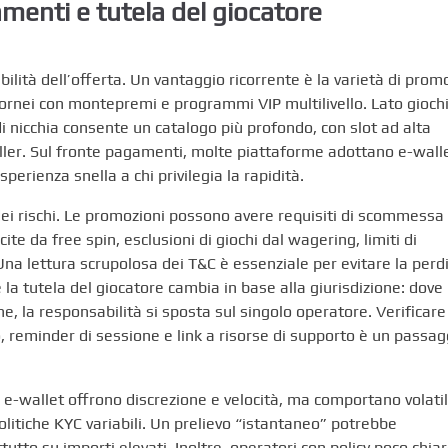
menti e tutela del giocatore
bilità dell’offerta. Un vantaggio ricorrente è la varietà di prom
tornei con montepremi e programmi VIP multilivello. Lato giochi
i di nicchia consente un catalogo più profondo, con slot ad alta
 roller. Sul fronte pagamenti, molte piattaforme adottano e-wall
sperienza snella a chi privilegia la rapidità.
 dei rischi. Le promozioni possono avere requisiti di scommessa
cite da free spin, esclusioni di giochi dal wagering, limiti di
Una lettura scrupolosa dei T&C è essenziale per evitare la perd
 la tutela del giocatore cambia in base alla giurisdizione: dove
, la responsabilità si sposta sul singolo operatore. Verificare
co, reminder di sessione e link a risorse di supporto è un passag
i e-wallet offrono discrezione e velocità, ma comportano volatil
litiche KYC variabili. Un prelievo “istantaneo” potrebbe
utto su importi elevati. Inoltre, operatori con policy poco chia