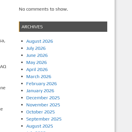
No comments to show.
ARCHIVES
sa,
August 2026
July 2026
June 2026
May 2026
FAQ
April 2026
March 2026
February 2026
one
January 2026
December 2025
November 2025
 e
October 2025
September 2025
August 2025