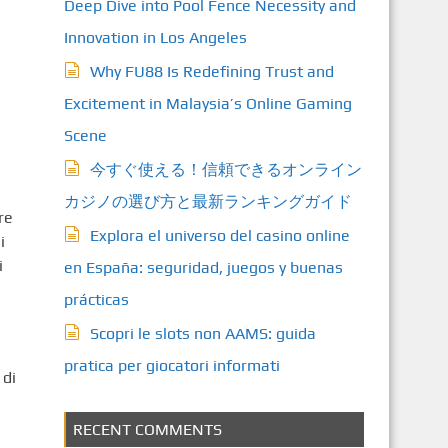
Deep Dive into Pool Fence Necessity and
Innovation in Los Angeles
Why FU88 Is Redefining Trust and
Excitement in Malaysia’s Online Gaming
Scene
今すぐ使える！信頼できるオンライン
カジノの選び方と最新ランキングガイド
re
Explora el universo del casino online
i
i
en España: seguridad, juegos y buenas
prácticas
Scopri le slots non AAMS: guida
pratica per giocatori informati
 di
RECENT COMMENTS