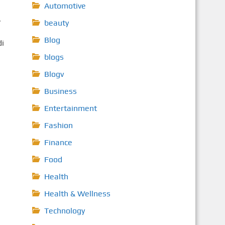
Automotive
,
beauty
Blog
di
blogs
Blogv
Business
Entertainment
Fashion
Finance
Food
Health
Health & Wellness
Technology