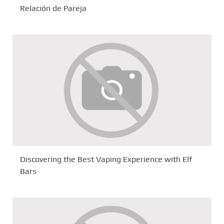
Relación de Pareja
Discovering the Best Vaping Experience with Elf
Bars