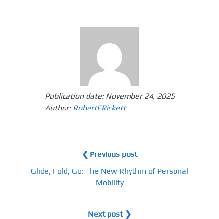
Publication date:
November 24, 2025
Author:
RobertERickett
❮ Previous post
Glide, Fold, Go: The New Rhythm of Personal
Mobility
Next post ❯