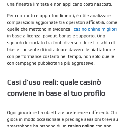
una finestra limitata e non applicano costi nascosti.
Per confronto e approfondimenti, è utile analizzare
comparazioni aggiornate tra operatori affidabili, come
quelle che mettono in evidenza i
casino online migliori
in base a licenza, payout, bonus e supporto. Uno
sguardo incrociato tra fonti diverse riduce il rischio di
bias e consente di individuare davvero le piattaforme
con performance costanti nel tempo, non solo quelle
con campagne pubblicitarie più aggressive.
Casi d’uso reali: quale casinò
conviene in base al tuo profilo
Ogni giocatore ha obiettivi e preferenze differenti. Chi
gioca in modo occasionale e predilige sessioni brevi su
smartphone ha bisogno di un
casino online
con app