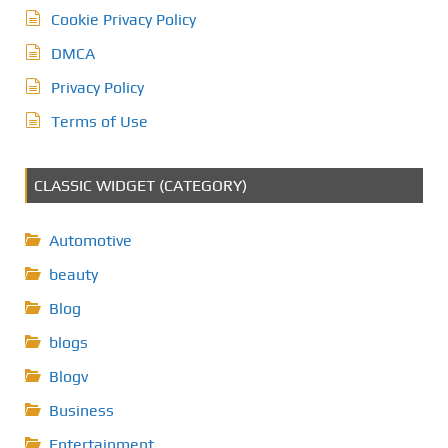
Cookie Privacy Policy
DMCA
Privacy Policy
Terms of Use
CLASSIC WIDGET (CATEGORY)
Automotive
beauty
Blog
blogs
Blogv
Business
Entertainment