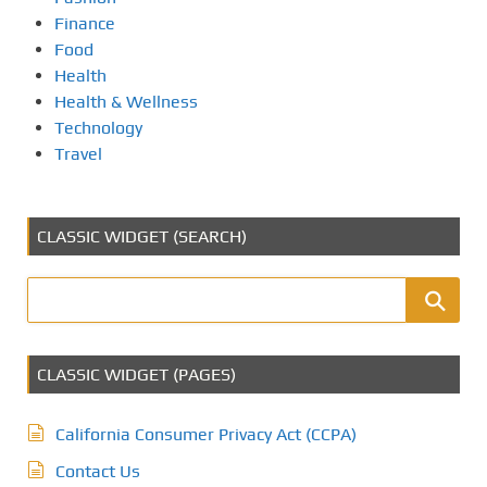
Finance
Food
Health
Health & Wellness
Technology
Travel
CLASSIC WIDGET (SEARCH)
CLASSIC WIDGET (PAGES)
California Consumer Privacy Act (CCPA)
Contact Us