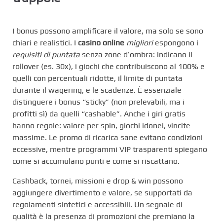
I bonus possono amplificare il valore, ma solo se sono
chiari e realistici. I
casino online
migliori
espongono i
requisiti di puntata
senza zone d’ombra: indicano il
rollover (es. 30x), i giochi che contribuiscono al 100% e
quelli con percentuali ridotte, il limite di puntata
durante il wagering, e le scadenze. È essenziale
distinguere i bonus “sticky” (non prelevabili, ma i
profitti sì) da quelli “cashable”. Anche i giri gratis
hanno regole: valore per spin, giochi idonei, vincite
massime. Le promo di ricarica sane evitano condizioni
eccessive, mentre programmi VIP trasparenti spiegano
come si accumulano punti e come si riscattano.
Cashback, tornei, missioni e drop & win possono
aggiungere divertimento e valore, se supportati da
regolamenti sintetici e accessibili. Un segnale di
qualità è la presenza di promozioni che premiano la