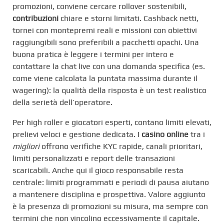
promozioni, conviene cercare rollover sostenibili,
contribuzioni
chiare e storni limitati. Cashback netti,
tornei con montepremi reali e missioni con obiettivi
raggiungibili sono preferibili a pacchetti opachi. Una
buona pratica è leggere i termini per intero e
contattare la chat live con una domanda specifica (es.
come viene calcolata la puntata massima durante il
wagering): la qualità della risposta è un test realistico
della serietà dell’operatore.
Per high roller e giocatori esperti, contano limiti elevati,
prelievi veloci e gestione dedicata. I
casino online
tra i
migliori
offrono verifiche KYC rapide, canali prioritari,
limiti personalizzati e report delle transazioni
scaricabili. Anche qui il gioco responsabile resta
centrale: limiti programmati e periodi di pausa aiutano
a mantenere disciplina e prospettiva. Valore aggiunto
è la presenza di promozioni su misura, ma sempre con
termini che non vincolino eccessivamente il capitale.