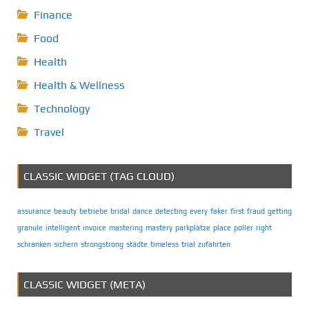
Finance
Food
Health
Health & Wellness
Technology
Travel
CLASSIC WIDGET (TAG CLOUD)
assurance
beauty
betriebe
bridal
dance
detecting
every
faker
first
fraud
getting
granule
intelligent
invoice
mastering
mastery
parkplätze
place
poller
right
schranken
sichern
strongstrong
städte
timeless
trial
zufahrten
CLASSIC WIDGET (META)