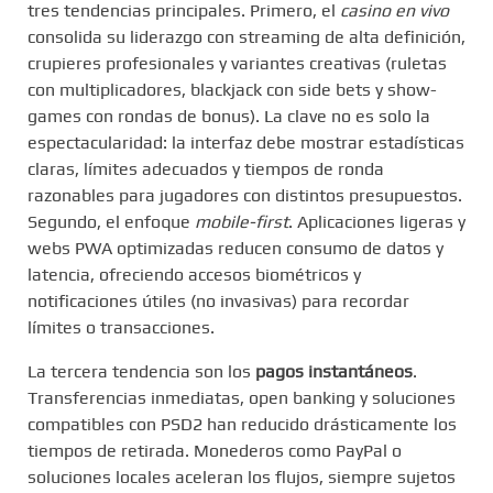
tres tendencias principales. Primero, el
casino en vivo
consolida su liderazgo con streaming de alta definición,
crupieres profesionales y variantes creativas (ruletas
con multiplicadores, blackjack con side bets y show-
games con rondas de bonus). La clave no es solo la
espectacularidad: la interfaz debe mostrar estadísticas
claras, límites adecuados y tiempos de ronda
razonables para jugadores con distintos presupuestos.
Segundo, el enfoque
mobile-first
. Aplicaciones ligeras y
webs PWA optimizadas reducen consumo de datos y
latencia, ofreciendo accesos biométricos y
notificaciones útiles (no invasivas) para recordar
límites o transacciones.
La tercera tendencia son los
pagos instantáneos
.
Transferencias inmediatas, open banking y soluciones
compatibles con PSD2 han reducido drásticamente los
tiempos de retirada. Monederos como PayPal o
soluciones locales aceleran los flujos, siempre sujetos