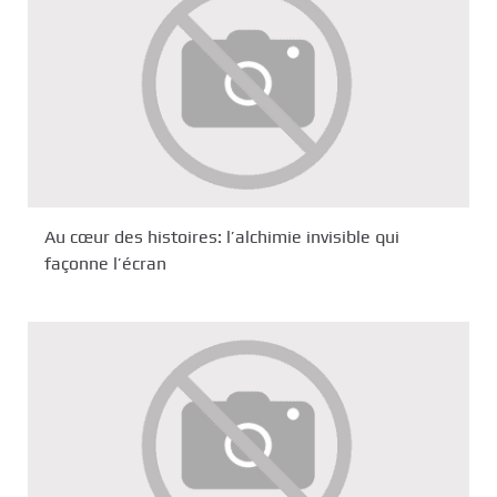
Au cœur des histoires: l’alchimie invisible qui
façonne l’écran