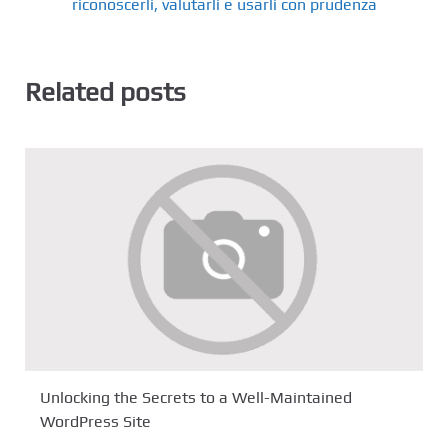
riconoscerli, valutarli e usarli con prudenza
Related posts
Unlocking the Secrets to a Well-Maintained
WordPress Site