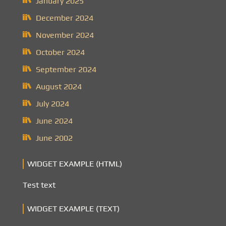
January 2025
December 2024
November 2024
October 2024
September 2024
August 2024
July 2024
June 2024
June 2002
WIDGET EXAMPLE (HTML)
Test text
WIDGET EXAMPLE (TEXT)