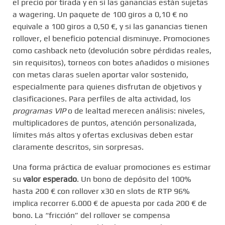
el precio por tirada y en si las ganancias están sujetas
a wagering. Un paquete de 100 giros a 0,10 € no
equivale a 100 giros a 0,50 €, y si las ganancias tienen
rollover, el beneficio potencial disminuye. Promociones
como cashback neto (devolución sobre pérdidas reales,
sin requisitos), torneos con botes añadidos o misiones
con metas claras suelen aportar valor sostenido,
especialmente para quienes disfrutan de objetivos y
clasificaciones. Para perfiles de alta actividad, los
programas VIP
o de lealtad merecen análisis: niveles,
multiplicadores de puntos, atención personalizada,
límites más altos y ofertas exclusivas deben estar
claramente descritos, sin sorpresas.
Una forma práctica de evaluar promociones es estimar
su
valor esperado
. Un bono de depósito del 100%
hasta 200 € con rollover x30 en slots de RTP 96%
implica recorrer 6.000 € de apuesta por cada 200 € de
bono. La “fricción” del rollover se compensa