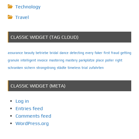
Technology
Travel
CLASSIC WIDGET (TAG CLOUD)
assurance
beauty
betriebe
bridal
dance
detecting
every
faker
first
fraud
getting
granule
intelligent
invoice
mastering
mastery
parkplätze
place
poller
right
schranken
sichern
strongstrong
städte
timeless
trial
zufahrten
CLASSIC WIDGET (META)
Log in
Entries feed
Comments feed
WordPress.org