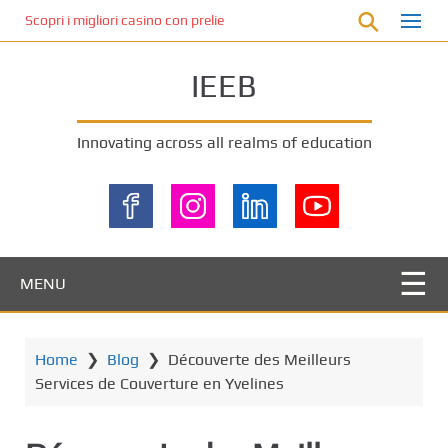
S
Scopri i migliori casino con prelievo immediato: come ottenere le vinc
k
i
IEEB
p
t
o
Innovating across all realms of education
m
a
i
n
c
o
MENU
n
t
e
Home
❯
Blog
❯
Découverte des Meilleurs
n
Services de Couverture en Yvelines
t