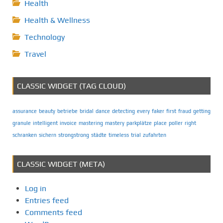
Health
Health & Wellness
Technology
Travel
CLASSIC WIDGET (TAG CLOUD)
assurance
beauty
betriebe
bridal
dance
detecting
every
faker
first
fraud
getting
granule
intelligent
invoice
mastering
mastery
parkplätze
place
poller
right
schranken
sichern
strongstrong
städte
timeless
trial
zufahrten
CLASSIC WIDGET (META)
Log in
Entries feed
Comments feed