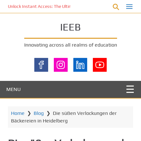
S
Unlock Instant Access: The Ultimate KOI77 LOGIN Experience for St
k
i
IEEB
p
t
o
Innovating across all realms of education
m
a
i
n
c
o
MENU
n
t
e
Home
❯
Blog
❯
Die süßen Verlockungen der
n
Bäckereien in Heidelberg
t