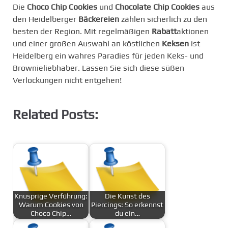
Die
Choco Chip Cookies
und
Chocolate Chip Cookies
aus
den Heidelberger
Bäckereien
zählen sicherlich zu den
besten der Region. Mit regelmäßigen
Rabatt
aktionen
und einer großen Auswahl an köstlichen
Keksen
ist
Heidelberg ein wahres Paradies für jeden Keks- und
Brownieliebhaber. Lassen Sie sich diese süßen
Verlockungen nicht entgehen!
Related Posts:
Knusprige Verführung:
Die Kunst des
Warum Cookies von
Piercings: So erkennst
Choco Chip…
du ein…