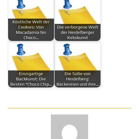
Köstliche Welt der
Cookies: Von
Die verborgene Welt
Macadamia bis
der Heidelberger
Choco…
Kekskunst
Einzigartige
Die Süße von
Backkunst: Die
Heidelberg:
Besten *Choco Chip…
Bäckereien und ihre…