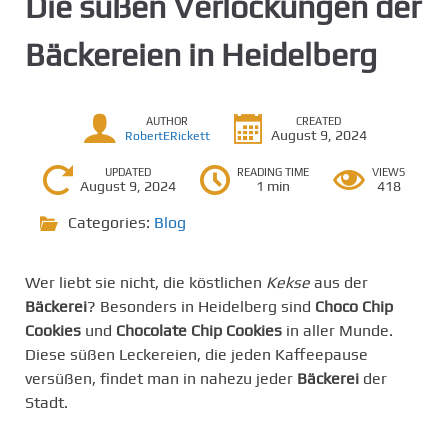
Die süßen Verlockungen der
Bäckereien in Heidelberg
AUTHOR
CREATED
August 9, 2024
RobertERickett
UPDATED
READING TIME
VIEWS
August 9, 2024
1 min
418
Categories:
Blog
Wer liebt sie nicht, die köstlichen
Kekse
aus der
Bäckerei
? Besonders in Heidelberg sind
Choco Chip
Cookies
und
Chocolate Chip Cookies
in aller Munde.
Diese süßen Leckereien, die jeden Kaffeepause
versüßen, findet man in nahezu jeder
Bäckerei
der
Stadt.