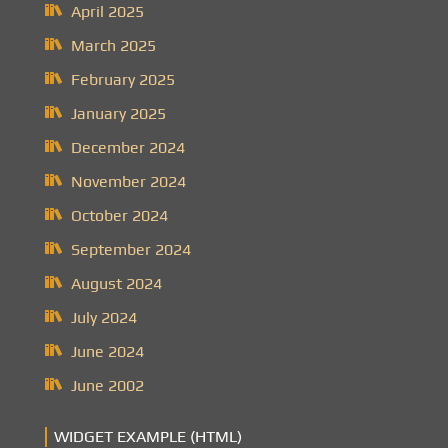
April 2025
March 2025
February 2025
January 2025
December 2024
November 2024
October 2024
September 2024
August 2024
July 2024
June 2024
June 2002
WIDGET EXAMPLE (HTML)