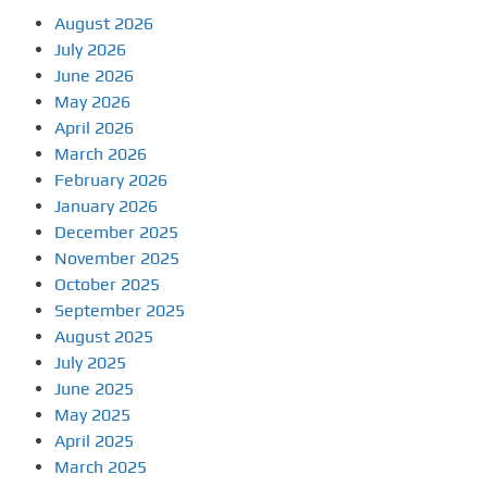
August 2026
July 2026
June 2026
May 2026
April 2026
March 2026
February 2026
January 2026
December 2025
November 2025
October 2025
September 2025
August 2025
July 2025
June 2025
May 2025
April 2025
March 2025