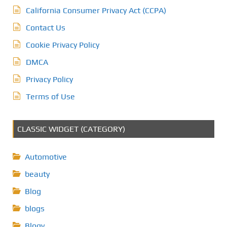
California Consumer Privacy Act (CCPA)
Contact Us
Cookie Privacy Policy
DMCA
Privacy Policy
Terms of Use
CLASSIC WIDGET (CATEGORY)
Automotive
beauty
Blog
blogs
Blogv