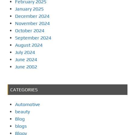
February 2025
January 2025
December 2024
November 2024
October 2024
September 2024
August 2024
July 2024
June 2024
June 2002
CATEGORIES
Automotive
beauty
Blog
blogs
Blogv