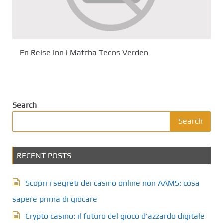
En Reise Inn i Matcha Teens Verden
Search
Search
RECENT POSTS
Scopri i segreti dei casino online non AAMS: cosa
sapere prima di giocare
Crypto casino: il futuro del gioco d’azzardo digitale