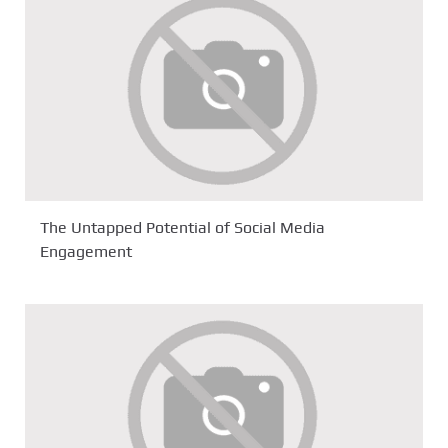
The Untapped Potential of Social Media
Engagement