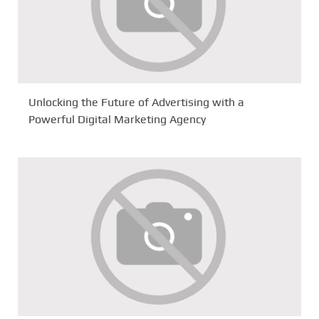
Unlocking the Future of Advertising with a
Powerful Digital Marketing Agency