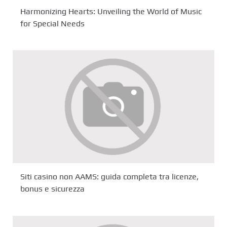
Harmonizing Hearts: Unveiling the World of Music
for Special Needs
Siti casino non AAMS: guida completa tra licenze,
bonus e sicurezza