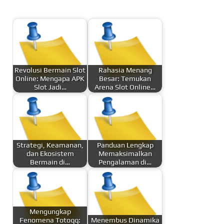
Revolusi Bermain Slot
Rahasia Menang
Online: Mengapa APK
Besar: Temukan
Slot Jadi…
Arena Slot Online…
Strategi, Keamanan,
Panduan Lengkap
dan Ekosistem
Memaksimalkan
Bermain di…
Pengalaman di…
Mengungkap
Fenomena Totoqq:
Menembus Dinamika