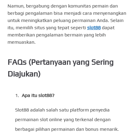
Namun, bergabung dengan komunitas pemain dan
berbagi pengalaman bisa menjadi cara menyenangkan
untuk meningkatkan peluang permainan Anda. Selain
itu, memilih situs yang tepat seperti
slot88
dapat
memberikan pengalaman bermain yang lebih
memuaskan.
FAQs (Pertanyaan yang Sering
Diajukan)
Apa itu slot88?
Slot88 adalah salah satu platform penyedia
permainan slot online yang terkenal dengan
berbagai pilihan permainan dan bonus menarik.