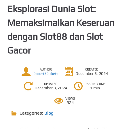
Eksplorasi Dunia Slot:
Memaksimalkan Keseruan
dengan Slot88 dan Slot
Gacor
AUTHOR
CREATED
December 3, 2024
RobertERickett
UPDATED
READING TIME
December 3, 2024
1 min
VIEWS
324
Categories:
Blog