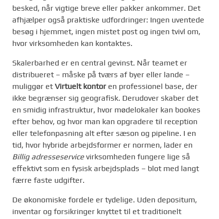
besked, når vigtige breve eller pakker ankommer. Det
afhjælper også praktiske udfordringer: Ingen uventede
besøg i hjemmet, ingen mistet post og ingen tvivl om,
hvor virksomheden kan kontaktes.
Skalerbarhed er en central gevinst. Når teamet er
distribueret – måske på tværs af byer eller lande –
muliggør et
Virtuelt kontor
en professionel base, der
ikke begrænser sig geografisk. Derudover skaber det
en smidig infrastruktur, hvor mødelokaler kan bookes
efter behov, og hvor man kan opgradere til reception
eller telefonpasning alt efter sæson og pipeline. I en
tid, hvor hybride arbejdsformer er normen, lader en
Billig adresseservice
virksomheden fungere lige så
effektivt som en fysisk arbejdsplads – blot med langt
færre faste udgifter.
De økonomiske fordele er tydelige. Uden depositum,
inventar og forsikringer knyttet til et traditionelt