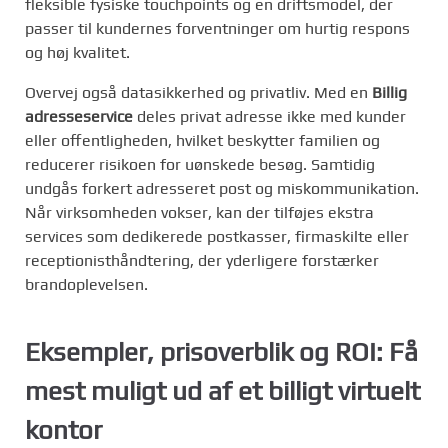
fleksible fysiske touchpoints og en driftsmodel, der
passer til kundernes forventninger om hurtig respons
og høj kvalitet.
Overvej også datasikkerhed og privatliv. Med en
Billig
adresseservice
deles privat adresse ikke med kunder
eller offentligheden, hvilket beskytter familien og
reducerer risikoen for uønskede besøg. Samtidig
undgås forkert adresseret post og miskommunikation.
Når virksomheden vokser, kan der tilføjes ekstra
services som dedikerede postkasser, firmaskilte eller
receptionisthåndtering, der yderligere forstærker
brandoplevelsen.
Eksempler, prisoverblik og ROI: Få
mest muligt ud af et billigt virtuelt
kontor