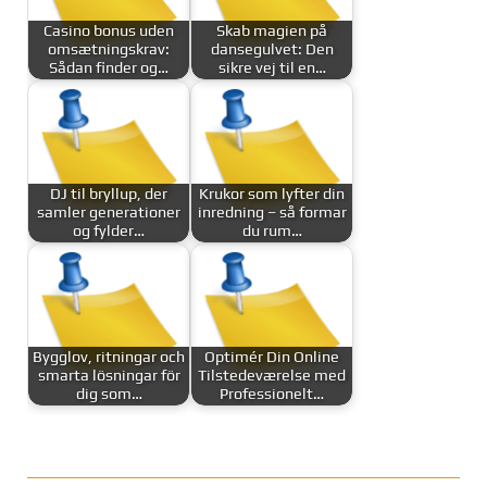
Casino bonus uden
Skab magien på
omsætningskrav:
dansegulvet: Den
Sådan finder og…
sikre vej til en…
DJ til bryllup, der
Krukor som lyfter din
samler generationer
inredning – så formar
og fylder…
du rum…
Bygglov, ritningar och
Optimér Din Online
smarta lösningar för
Tilstedeværelse med
dig som…
Professionelt…