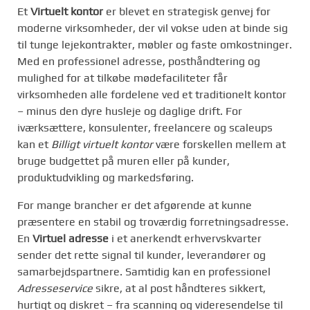
Et
Virtuelt kontor
er blevet en strategisk genvej for
moderne virksomheder, der vil vokse uden at binde sig
til tunge lejekontrakter, møbler og faste omkostninger.
Med en professionel adresse, posthåndtering og
mulighed for at tilkøbe mødefaciliteter får
virksomheden alle fordelene ved et traditionelt kontor
– minus den dyre husleje og daglige drift. For
iværksættere, konsulenter, freelancere og scaleups
kan et
Billigt virtuelt kontor
være forskellen mellem at
bruge budgettet på muren eller på kunder,
produktudvikling og markedsføring.
For mange brancher er det afgørende at kunne
præsentere en stabil og troværdig forretningsadresse.
En
Virtuel adresse
i et anerkendt erhvervskvarter
sender det rette signal til kunder, leverandører og
samarbejdspartnere. Samtidig kan en professionel
Adresseservice
sikre, at al post håndteres sikkert,
hurtigt og diskret – fra scanning og videresendelse til