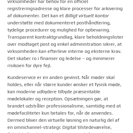
virksomheder har behov for en officiel
registreringsadresse og klare processer for arkivering
af dokumenter. Det kan et
Billigt virtuelt kontor
understøtte med dokumenteret posthåndtering,
tydelige procedurer og mulighed for opbevaring.
Transparent kontraktgrundlag, klare beholdningslister
over modtaget post og enkel administration sikrer, at
virksomheden kan efterleve interne og eksterne krav.
Det skaber ro i finanser og ledelse – og minimerer
risikoen for dyre fejl.
Kundeservice er en anden gevinst. Når møder skal
holdes, eller når større kunder ønsker et fysisk møde,
kan moderne udbydere tilbyde præsentable
mødelokaler og reception. Opsætningen gør, at
brandet udstråler professionalisme, samtidig med at
mødefaciliteter kun betales for, når de anvendes.
Dermed bliver den virtuelle løsning en naturlig del af
en omnichannel-strategi: Digital tilstedeværelse,