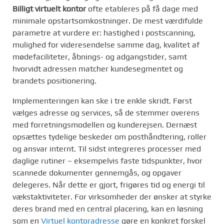
Billigt virtuelt kontor
ofte etableres på få dage med
minimale opstartsomkostninger. De mest værdifulde
parametre at vurdere er: hastighed i postscanning,
mulighed for videresendelse samme dag, kvalitet af
mødefaciliteter, åbnings- og adgangstider, samt
hvorvidt adressen matcher kundesegmentet og
brandets positionering.
Implementeringen kan ske i tre enkle skridt. Først
vælges adresse og services, så de stemmer overens
med forretningsmodellen og kunderejsen. Dernæst
opsættes tydelige beskeder om posthåndtering, roller
og ansvar internt. Til sidst integreres processer med
daglige rutiner – eksempelvis faste tidspunkter, hvor
scannede dokumenter gennemgås, og opgaver
delegeres. Når dette er gjort, frigøres tid og energi til
vækstaktiviteter. For virksomheder der ønsker at styrke
deres brand med en central placering, kan en løsning
som en
Virtuel kontoradresse
gøre en konkret forskel