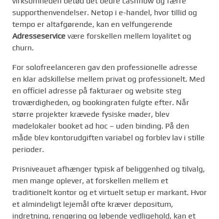
virksomheden betød det bedre cashflow og færre
supporthenvendelser. Netop i e-handel, hvor tillid og
tempo er altafgørende, kan en velfungerende
Adresseservice
være forskellen mellem loyalitet og
churn.
For solofreelanceren gav den professionelle adresse
en klar adskillelse mellem privat og professionelt. Med
en officiel adresse på fakturaer og website steg
troværdigheden, og bookingraten fulgte efter. Når
større projekter krævede fysiske møder, blev
mødelokaler booket ad hoc – uden binding. På den
måde blev kontorudgiften variabel og forblev lav i stille
perioder.
Prisniveauet afhænger typisk af beliggenhed og tilvalg,
men mange oplever, at forskellen mellem et
traditionelt kontor og et virtuelt setup er markant. Hvor
et almindeligt lejemål ofte kræver depositum,
indretning, rengøring og løbende vedligehold, kan et