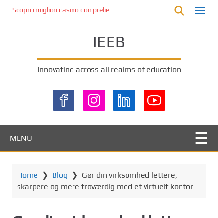
S
Scopri i migliori casino con prelievo immediato: come ottenere le vinc
k
i
IEEB
p
t
o
Innovating across all realms of education
m
a
i
n
c
o
MENU
n
t
e
Home
❯
Blog
❯
Gør din virksomhed lettere,
n
skarpere og mere troværdig med et virtuelt kontor
t