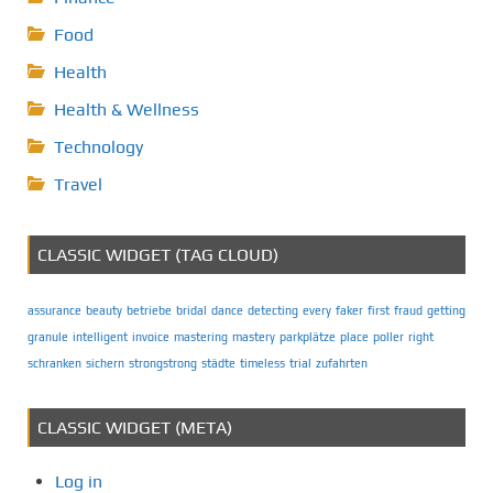
Food
Health
Health & Wellness
Technology
Travel
CLASSIC WIDGET (TAG CLOUD)
assurance
beauty
betriebe
bridal
dance
detecting
every
faker
first
fraud
getting
granule
intelligent
invoice
mastering
mastery
parkplätze
place
poller
right
schranken
sichern
strongstrong
städte
timeless
trial
zufahrten
CLASSIC WIDGET (META)
Log in