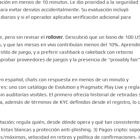
ción en menos de 10 minutos. Le dio prioridad a la seguridad
para evitar desvíos accidentalmente. Su evaluación incluyó
 diarios y si el operador aplicaba verificación adicional para
e, pero sin revisar el
rollover
. Descubrió que un bono de 100 U
, y que las mesas en vivo contribuían menos del 10%. Aprendi
estilo de juego, y a preferir cashback o rakeback con retorno
robar proveedores de juegos y la presencia de “provably fair
en español, chats con respuesta en menos de un minuto y
: uno con catálogo de Evolution y Pragmatic Play Live y regla
n auditorías visibles. El primero ofrecía historial de retiradas 
ña, además de términos de KYC definidos desde el registro, lo 
putación: regula quién, desde dónde opera y qué tan consistente
 listas blancas y protección anti-phishing. 3) Pagos cripto: sopo
/máximos, velocidad en retiros y política de confirmaciones. 