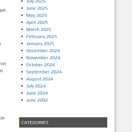
July 2025
June 2025
que
May 2025
April 2025
March 2025
February 2025
o
January 2025
December 2024
November 2024
ros
October 2024
en
September 2024
August 2024
July 2024
June 2024
June 2002
tar
CATEGORIES