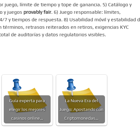
or juego, límite de tiempo y tope de ganancia. 5) Catálogo y
do y juegos
provably fair
. 6) Juego responsable: límites,
/7 y tiempos de respuesta. 8) Usabilidad móvil y estabilidad d
n términos, retrasos reiterados en retiros, exigencias KYC
tal de auditorías y datos regulatorios visibles.
Guía experta para
La Nueva Era del
elegir los mejores
Juego: Apostando con
casinos online…
Criptomonedas…