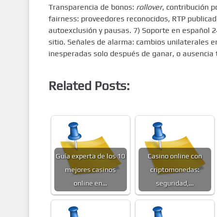
Transparencia de bonos:
rollover
, contribución p
fairness: proveedores reconocidos, RTP publica
autoexclusión y pausas. 7) Soporte en español 24
sitio. Señales de alarma: cambios unilaterales e
inesperadas solo después de ganar, o ausencia to
Related Posts:
Guía experta de los 10
Casino online con
mejores casinos
criptomonedas:
online en…
seguridad,…