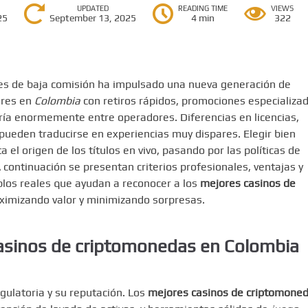
UPDATED
READING TIME
VIEWS
25
September 13, 2025
4 min
322
des de baja comisión ha impulsado una nueva generación de
ores en
Colombia
con retiros rápidos, promociones especializa
aría enormemente entre operadores. Diferencias en licencias,
pueden traducirse en experiencias muy dispares. Elegir bien
 el origen de los títulos en vivo, pasando por las políticas de
A continuación se presentan criterios profesionales, ventajas y
plos reales que ayudan a reconocer a los
mejores casinos de
imizando valor y minimizando sorpresas.
casinos de criptomonedas en Colombia
gulatoria y su reputación. Los
mejores casinos de criptomone