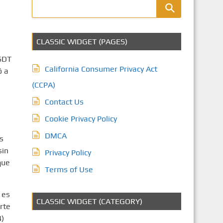
CLASSIC WIDGET (PAGES)
SDT
California Consumer Privacy Act
ó a
(CCPA)
”
Contact Us
Cookie Privacy Policy
DMCA
s
sin
Privacy Policy
que
Terms of Use
 es
CLASSIC WIDGET (CATEGORY)
rte
4)