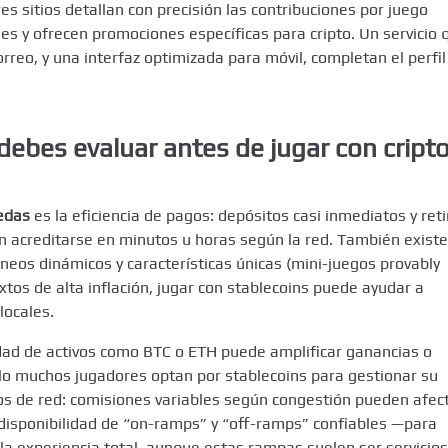
es sitios detallan con precisión las contribuciones por juego
les y ofrecen promociones específicas para cripto. Un servicio 
rreo, y una interfaz optimizada para móvil, completan el perfil
debes evaluar antes de jugar con cript
edas
es la eficiencia de pagos: depósitos casi inmediatos y reti
den acreditarse en minutos u horas según la red. También exist
neos dinámicos y características únicas (mini-juegos provably
extos de alta inflación, jugar con stablecoins puede ayudar a
locales.
lidad de activos como BTC o ETH puede amplificar ganancias o
ello muchos jugadores optan por stablecoins para gestionar su
os de red: comisiones variables según congestión pueden afec
 disponibilidad de “on-ramps” y “off-ramps” confiables —para
 la experiencia total, aunque estas rampas suelen ser servicios