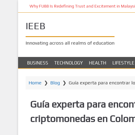
S
Why FU88 Is Redefining Trust and Excitement in Malaysia
k
i
IEEB
p
t
o
Innovating across all realms of education
m
a
i
BUSINESS
TECHNOLOGY
HEALTH
LIFESTYLE
n
c
o
Home
❯
Blog
❯
Guía experta para encontrar l
n
t
Guía experta para encont
e
n
criptomonedas en Colo
t