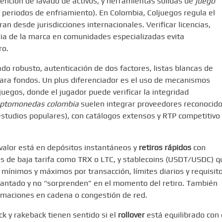
evención de lavado de activos, y herramientas sólidas de
juego
, periodos de enfriamiento). En Colombia, Coljuegos regula el
an desde jurisdicciones internacionales. Verificar licencias,
ria de la marca en comunidades especializadas evita
ro.
ado robusto, autenticación de dos factores, listas blancas de
para fondos. Un plus diferenciador es el uso de mecanismos
-juegos, donde el jugador puede verificar la integridad
riptomonedas colombia
suelen integrar proveedores reconocid
de estudios populares), con catálogos extensos y RTP competitivo
l valor está en depósitos instantáneos y
retiros rápidos
con
es de baja tarifa como TRX o LTC, y stablecoins (USDT/USDC) q
a mínimos y máximos por transacción, límites diarios y requisit
elantado y no “sorprenden” en el momento del retiro. También
rmaciones en cadena o congestión de red.
ck y rakeback tienen sentido si el
rollover
está equilibrado con 