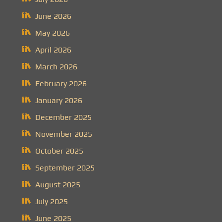
June 2026
May 2026
April 2026
March 2026
February 2026
January 2026
December 2025
November 2025
October 2025
September 2025
August 2025
July 2025
June 2025