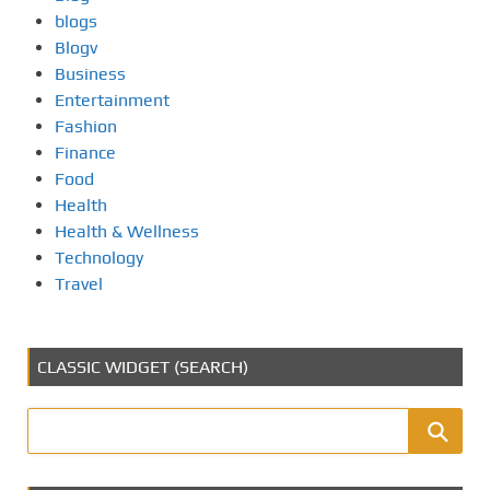
blogs
Blogv
Business
Entertainment
Fashion
Finance
Food
Health
Health & Wellness
Technology
Travel
CLASSIC WIDGET (SEARCH)