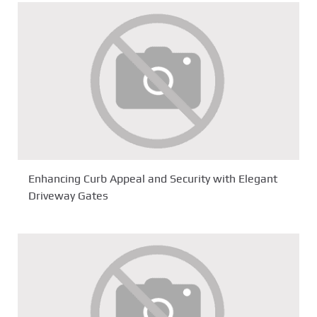
Enhancing Curb Appeal and Security with Elegant
Driveway Gates