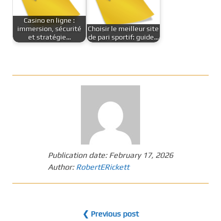
Casino en ligne :
immersion, sécurité
Choisir le meilleur site
et stratégie…
de pari sportif: guide…
Publication date:
February 17, 2026
Author:
RobertERickett
❮ Previous post