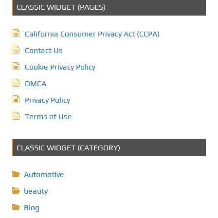
CLASSIC WIDGET (PAGES)
California Consumer Privacy Act (CCPA)
Contact Us
Cookie Privacy Policy
DMCA
Privacy Policy
Terms of Use
CLASSIC WIDGET (CATEGORY)
Automotive
beauty
Blog