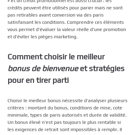
» et un crédit promotionnel est aussi crucial : les
crédits peuvent être utilisés pour parier mais ne sont
pas retirables avant conversion via des paris
satisfaisant les conditions. Comprendre ces éléments
vous permet d'évaluer la valeur réelle d'une promotion
et d'éviter les pièges marketing.
Comment choisir le meilleur
bonus de bienvenue
et stratégies
pour en tirer parti
Choisir le meilleur bonus nécessite d'analyser plusieurs
critères : montant du bonus, conditions de mise, cote
minimale, types de paris autorisés et durée de validité.
Un bonus élevé n'est pas toujours le plus rentable si
les exigences de retrait sont impossibles à remplir. Il