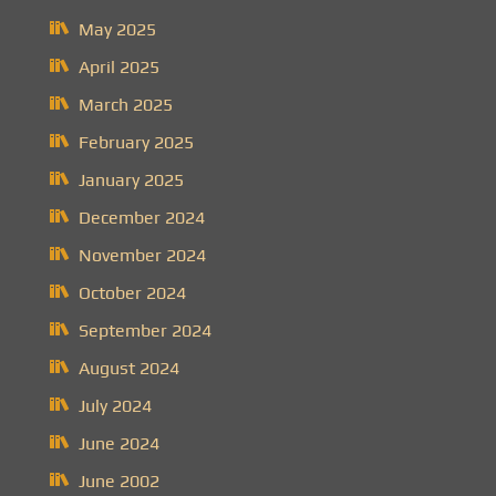
May 2025
April 2025
March 2025
February 2025
January 2025
December 2024
November 2024
October 2024
September 2024
August 2024
July 2024
June 2024
June 2002