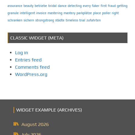
assurance
beauty
betriebe
bridal
dance
detecting
every
faker
first
fraud
getting
granule
intelligent
invoice
mastering
mastery
parkplätze
place
poller
right
schranken
sichern
strongstrong
städte
timeless
trial
zufahrten
CLASSIC WIDGET (META)
Log in
Entries feed
Comments feed
WordPress.org
WIDGET EXAMPLE (ARCHIVES)
August 2026
July 2026