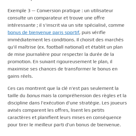
Exemple 3 — Conversion pratique : un utilisateur
consulte un comparateur et trouve une offre
intéressante ; il s'inscrit via un site spécialisé, comme
bonus de bienvenue paris sportif
, puis vérifie
immédiatement les conditions. Il choisit des marchés
qu'il maîtrise (ex. football national) et établit un plan
de mise journalière pour respecter la durée de la
promotion. En suivant rigoureusement le plan, il
maximise ses chances de transformer le bonus en
gains réels.
Ces cas montrent que la clé n'est pas seulement la
taille du
bonus
mais la compréhension des règles et la
discipline dans l'exécution d'une stratégie. Les joueurs
avisés comparent les offres, lisent les petits
caractères et planifient leurs mises en conséquence
pour tirer le meilleur parti d'un bonus de bienvenue.