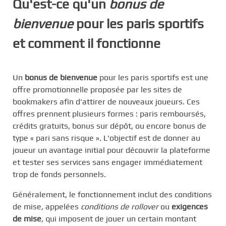
Qu'est-ce qu'un
bonus de
bienvenue
pour les paris sportifs
et comment il fonctionne
Un
bonus de bienvenue
pour les paris sportifs est une
offre promotionnelle proposée par les sites de
bookmakers afin d'attirer de nouveaux joueurs. Ces
offres prennent plusieurs formes : paris remboursés,
crédits gratuits, bonus sur dépôt, ou encore bonus de
type « pari sans risque ». L'objectif est de donner au
joueur un avantage initial pour découvrir la plateforme
et tester ses services sans engager immédiatement
trop de fonds personnels.
Généralement, le fonctionnement inclut des conditions
de mise, appelées
conditions de rollover
ou
exigences
de mise
, qui imposent de jouer un certain montant