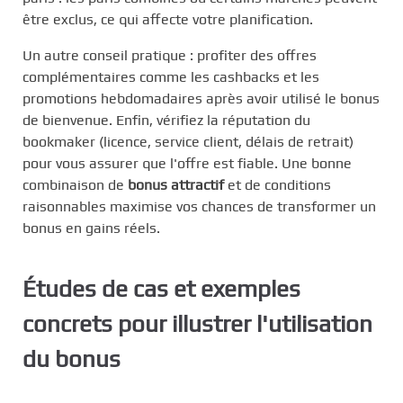
être exclus, ce qui affecte votre planification.
Un autre conseil pratique : profiter des offres
complémentaires comme les cashbacks et les
promotions hebdomadaires après avoir utilisé le bonus
de bienvenue. Enfin, vérifiez la réputation du
bookmaker (licence, service client, délais de retrait)
pour vous assurer que l'offre est fiable. Une bonne
combinaison de
bonus attractif
et de conditions
raisonnables maximise vos chances de transformer un
bonus en gains réels.
Études de cas et exemples
concrets pour illustrer l'utilisation
du bonus