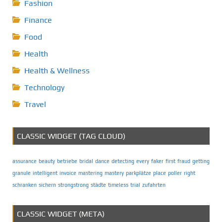
Fashion
Finance
Food
Health
Health & Wellness
Technology
Travel
CLASSIC WIDGET (TAG CLOUD)
assurance
beauty
betriebe
bridal
dance
detecting
every
faker
first
fraud
getting
granule
intelligent
invoice
mastering
mastery
parkplätze
place
poller
right
schranken
sichern
strongstrong
städte
timeless
trial
zufahrten
CLASSIC WIDGET (META)