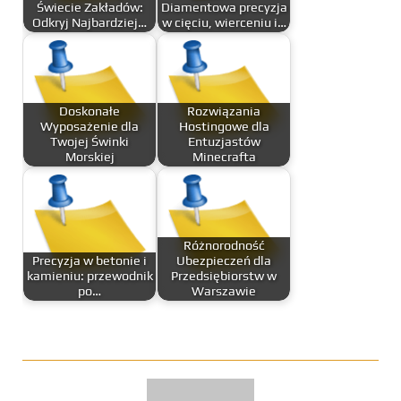
Świecie Zakładów:
Diamentowa precyzja
Odkryj Najbardziej…
w cięciu, wierceniu i…
Doskonałe
Rozwiązania
Wyposażenie dla
Hostingowe dla
Twojej Świnki
Entuzjastów
Morskiej
Minecrafta
Różnorodność
Precyzja w betonie i
Ubezpieczeń dla
kamieniu: przewodnik
Przedsiębiorstw w
po…
Warszawie