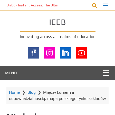
S
Unlock Instant Access: The Ultimate KOI77 LOGIN Experience for St
k
i
IEEB
p
t
o
Innovating across all realms of education
m
a
i
n
c
o
MENU
n
t
e
Home
❯
Blog
❯
Między kursem a
n
odpowiedzialnością: mapa polskiego rynku zakładów
t