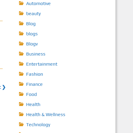
Automotive
beauty
Blog
blogs
Blogv
Business
Entertainment
Fashion
Finance
t ❯
Food
Health
Health & Wellness
Technology