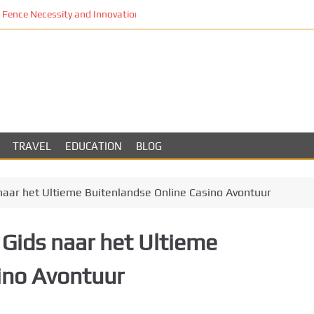
Fence Necessity and Innovation in Los Angeles
TRAVEL
EDUCATION
BLOG
aar het Ultieme Buitenlandse Online Casino Avontuur
Gids naar het Ultieme
ino Avontuur