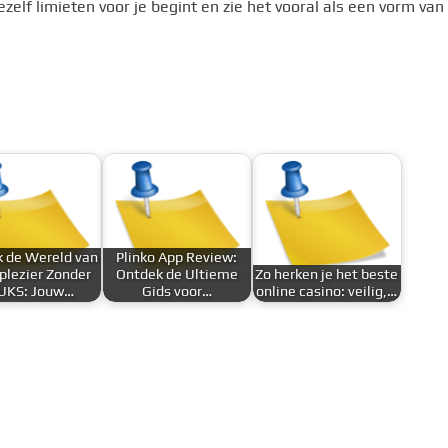
ezelf limieten voor je begint en zie het vooral als een vorm van
 de Wereld van
Plinko App Review:
plezier Zonder
Ontdek de Ultieme
Zo herken je het beste
UKS: Jouw…
Gids voor…
online casino: veilig,…