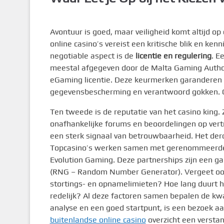
Avontuur is goed, maar veiligheid komt altijd op
online casino’s vereist een kritische blik en ken
negotiable aspect is de
licentie en regulering
. E
meestal afgegeven door de Malta Gaming Autho
eGaming licentie. Deze keurmerken garanderen dat
gegevensbescherming en verantwoord gokken. Co
Ten tweede is de reputatie van het casino king.
onafhankelijke forums en beoordelingen op vertr
een sterk signaal van betrouwbaarheid. Het der
Topcasino’s werken samen met gerenommeerde o
Evolution Gaming. Deze partnerships zijn een gar
(RNG – Random Number Generator). Vergeet oo
stortings- en opnamelimieten? Hoe lang duurt he
redelijk? Al deze factoren samen bepalen de kwa
analyse en een goed startpunt, is een bezoek a
buitenlandse online casino
overzicht een verstan