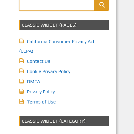
CLASSIC WIDGET (PAGES)
California Consumer Privacy Act
(CCPA)
Contact Us
Cookie Privacy Policy
DMCA
Privacy Policy
Terms of Use
CLASSIC WIDGET (CATEGORY)