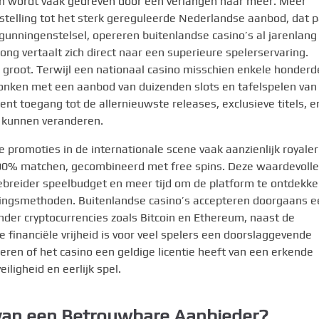
en wordt vaak gedreven door een verlangen naar meer. Meer
nstelling tot het sterk gereguleerde Nederlandse aanbod, dat 
rgunningenstelsel, opereren buitenlandse casino’s al jarenlang 
ng vertaalt zich direct naar een superieure spelerservaring.
h groot. Terwijl een nationaal casino misschien enkele honderd
ronken met een aanbod van duizenden slots en tafelspelen van
nt toegang tot de allernieuwste releases, exclusieve titels, e
s kunnen veranderen.
romoties in de internationale scene vaak aanzienlijk royaler
00% matchen, gecombineerd met free spins. Deze waardevolle
ebreider speelbudget en meer tijd om de platform te ontdekke
etalingsmethoden. Buitenlandse casino’s accepteren doorgaans 
nder cryptocurrencies zoals Bitcoin en Ethereum, naast de
e financiële vrijheid is voor veel spelers een doorslaggevende
eren of het casino een geldige licentie heeft van een erkende
iligheid en eerlijk spel.
n van een Betrouwbare Aanbieder?