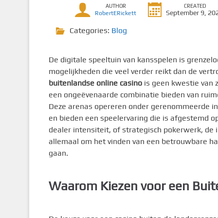
AUTHOR
CREATED
September 9, 20
RobertERickett
Categories:
Blog
De digitale speeltuin van kansspelen is grenzel
mogelijkheden die veel verder reikt dan de ver
buitenlandse online casino
is geen kwestie van 
een ongeëvenaarde combinatie bieden van ruimer
Deze arenas opereren onder gerenommeerde inte
en bieden een speelervaring die is afgestemd op d
dealer intensiteit, of strategisch pokerwerk, de 
allemaal om het vinden van een betrouwbare hav
gaan.
Waarom Kiezen voor een Buit