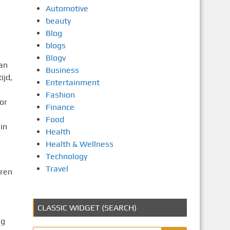
Automotive
beauty
Blog
blogs
Blogv
an
Business
ijd,
Entertainment
Fashion
or
Finance
Food
in
Health
Health & Wellness
Technology
Travel
uren
CLASSIC WIDGET (SEARCH)
ng