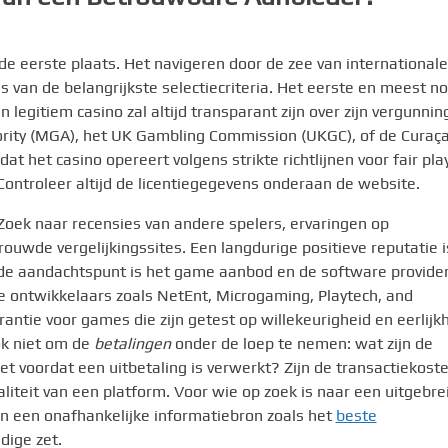
 de eerste plaats. Het navigeren door de zee van internationale
nis van de belangrijkste selectiecriteria. Het eerste en meest n
en legitiem casino zal altijd transparant zijn over zijn vergunnin
rity (MGA), het UK Gambling Commission (UKGC), of de Curaç
 het casino opereert volgens strikte richtlijnen voor fair play
ntroleer altijd de licentiegegevens onderaan de website.
 Zoek naar recensies van andere spelers, ervaringen op
ouwde vergelijkingssites. Een langdurige positieve reputatie i
de aandachtspunt is het game aanbod en de software provider
ntwikkelaars zoals NetEnt, Microgaming, Playtech, and
antie voor games die zijn getest op willekeurigheid en eerlijk
k niet om de
betalingen
onder de loep te nemen: wat zijn de
t voordat een uitbetaling is verwerkt? Zijn de transactiekost
liteit van een platform. Voor wie op zoek is naar een uitgebre
an een onafhankelijke informatiebron zoals het
beste
dige zet.