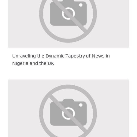
Unraveling the Dynamic Tapestry of News in
Nigeria and the UK