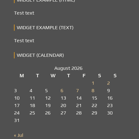
Test text
WIDGET EXAMPLE (TEXT)
Test text
WIDGET (CALENDAR)
August 2026
M
T
W
T
F
S
S
1
2
3
4
5
6
7
8
9
10
11
12
13
14
15
16
17
18
19
20
21
22
23
24
25
26
27
28
29
30
31
« Jul