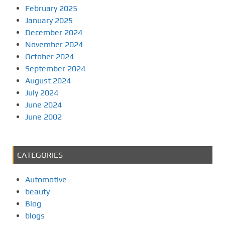
February 2025
January 2025
December 2024
November 2024
October 2024
September 2024
August 2024
July 2024
June 2024
June 2002
CATEGORIES
Automotive
beauty
Blog
blogs