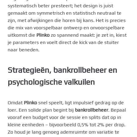
systematisch beter presteert; het design is juist
gemaakt om symmetrisch en statistisch neutraal te
zijn, met afwijkingen die horen bij kans. Het is precies
die mix van voorspelbaar ontwerp en onvoorspelbare
uitkomst die
Plinko
zo spannend maakt: je zet in, kiest
je parameters en voelt direct de kick van de stuiter
naar beneden.
Strategieën, bankrollbeheer en
psychologische valkuilen
Omdat
Plinko
snel speelt, ligt impulsief gedrag op de
loer. Een solide plan begint bij
bankrollbeheer
. Bepaal
vooraf een budget voor de sessie en splits dat op in
kleine eenheden – bijvoorbeeld 0,5% tot 2% per drop.
Zo houd je lang genoeg ademruimte om variatie te