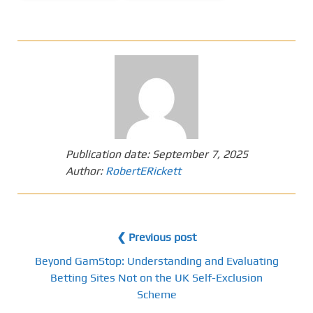
Publication date:
September 7, 2025
Author:
RobertERickett
❮ Previous post
Beyond GamStop: Understanding and Evaluating
Betting Sites Not on the UK Self-Exclusion
Scheme