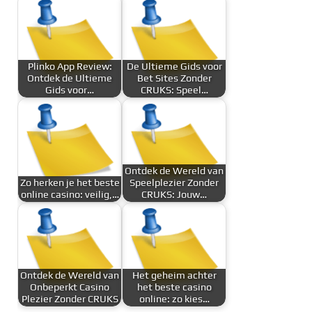
Plinko App Review:
De Ultieme Gids voor
Ontdek de Ultieme
Bet Sites Zonder
Gids voor…
CRUKS: Speel…
Ontdek de Wereld van
Zo herken je het beste
Speelplezier Zonder
online casino: veilig,…
CRUKS: Jouw…
Ontdek de Wereld van
Het geheim achter
Onbeperkt Casino
het beste casino
Plezier Zonder CRUKS
online: zo kies…