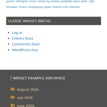
granule
intelligent
invoice
mastering
mastery
parkplätze
place
poller
right
schranken
sichern
strongstrong
städte
timeless
trial
zufahrten
CLASSIC WIDGET (META)
Log in
Entries feed
Comments feed
WordPress.org
WIDGET EXAMPLE (ARCHIVES)
August 2026
July 2026
June 2026