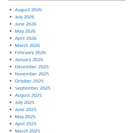
August 2026
July 2026
June 2026
May 2026
April 2026
March 2026
February 2026
January 2026
December 2025
November 2025
October 2025
September 2025
August 2025
July 2025
June 2025
May 2025
April 2025
March 2025