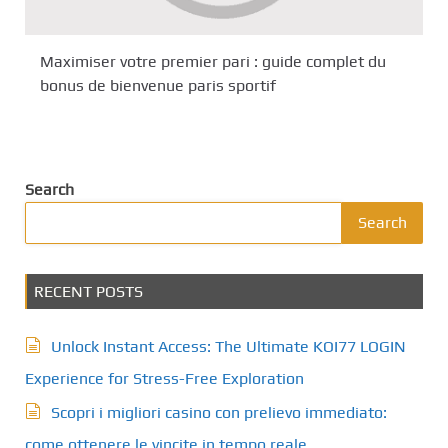
Maximiser votre premier pari : guide complet du
bonus de bienvenue paris sportif
Search
Search
RECENT POSTS
Unlock Instant Access: The Ultimate KOI77 LOGIN
Experience for Stress-Free Exploration
Scopri i migliori casino con prelievo immediato:
come ottenere le vincite in tempo reale