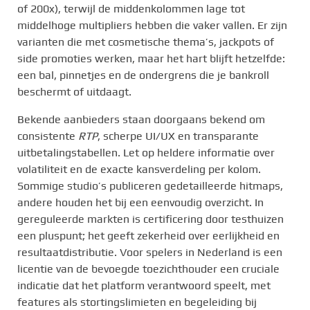
of 200x), terwijl de middenkolommen lage tot
middelhoge multipliers hebben die vaker vallen. Er zijn
varianten die met cosmetische thema’s, jackpots of
side promoties werken, maar het hart blijft hetzelfde:
een bal, pinnetjes en de ondergrens die je bankroll
beschermt of uitdaagt.
Bekende aanbieders staan doorgaans bekend om
consistente
RTP
, scherpe UI/UX en transparante
uitbetalingstabellen. Let op heldere informatie over
volatiliteit en de exacte kansverdeling per kolom.
Sommige studio’s publiceren gedetailleerde hitmaps,
andere houden het bij een eenvoudig overzicht. In
gereguleerde markten is certificering door testhuizen
een pluspunt; het geeft zekerheid over eerlijkheid en
resultaatdistributie. Voor spelers in Nederland is een
licentie van de bevoegde toezichthouder een cruciale
indicatie dat het platform verantwoord speelt, met
features als stortingslimieten en begeleiding bij