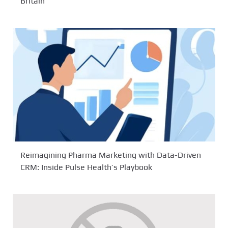
Britain
Reimagining Pharma Marketing with Data-Driven
CRM: Inside Pulse Health’s Playbook