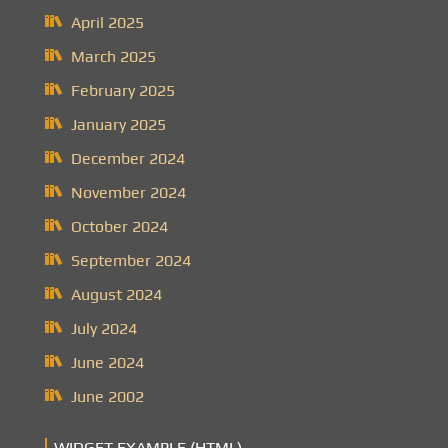
April 2025
March 2025
February 2025
January 2025
December 2024
November 2024
October 2024
September 2024
August 2024
July 2024
June 2024
June 2002
WIDGET EXAMPLE (HTML)