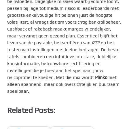
beïnvloeden. Dagelijkse missies waarbij volume loont,
passen bij lage tot medium risico’s; leaderboards met
grootste enkelvoudige hit belonen juist de hoogste
volatiliteit, al vraagt dat om voorzichtig bankrollbeheer.
Cashback of rakeback maakt marges vriendelijker,
maar vervangt geen gezond plan. Essentieel blijft het
lezen van de paytable, het verifiëren van
RTP
en het
testen van instellingen met kleine bedragen. De beste
tafels combineren een intuïtieve interface, duidelijke
kansinformatie, betrouwbare certificering en
instellingen die je toestaan het spel naar jouw
risicoprofiel te kneden. Met die mix wordt
Plinko
niet
alleen spannend, maar ook overzichtelijk en duurzaam
speelbaar.
Related Posts: