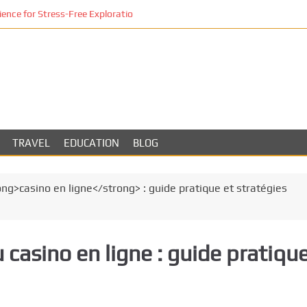
ce for Stress-Free Exploration
TRAVEL
EDUCATION
BLOG
ong>casino en ligne</strong> : guide pratique et stratégies
u
casino en ligne
: guide pratiqu