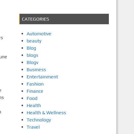
CATEGORIES
Automotive
es
beauty
Blog
blogs
'une
Blogv
n
Business
Entertainment
Fashion
e
Finance
ns
Food
Health
n
Health & Wellness
Technology
Travel