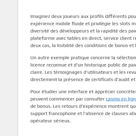
Imaginez deux joueurs aux profils différents pour
expérience mobile fluide et privilégie les slots m
diversité des développeurs et la rapidité des pa
plateforme avec tables en direct, service client 
deux cas, la lisibilité des conditions de bonus et
Un autre exemple pratique concerne la sélection 
licence reconnue et d'un historique public de pa
claire. Les témoignages d'utilisateurs et les revu
directement la présence de certificats d'audit e
Pour étudier une interface et apprécier concrèt
peuvent commencer par consulter
casino en lig
de bonus. Les retours d'expérience montrent que l
support francophone et l'absence de clauses abu
opérateur sérieux.