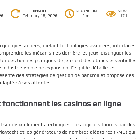
UPDATED
READING TIME
VIEWS
26
February 16, 2026
3 min
171
 quelques années, mêlant technologies avancées, interfaces
Comprendre les mécanismes derrière les jeux, distinguer les
ter des bonnes pratiques de jeu sont des étapes essentielles
 industrie en pleine expansion. Ce guide détaille les
sente des stratégies de gestion de bankroll et propose des
adaptée à ses attentes.
onctionnent les casinos en ligne
sur deux éléments techniques : les logiciels fournis par des
aytech) et les générateurs de nombres aléatoires (RNG) qui