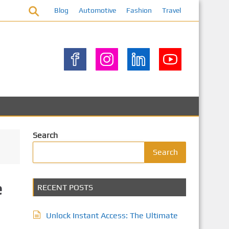
Blog
Automotive
Fashion
Travel
Search
Search
e
RECENT POSTS
Unlock Instant Access: The Ultimate