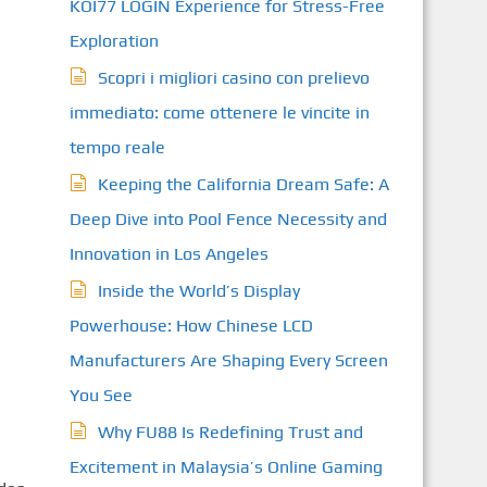
KOI77 LOGIN Experience for Stress-Free
Exploration
Scopri i migliori casino con prelievo
immediato: come ottenere le vincite in
tempo reale
Keeping the California Dream Safe: A
Deep Dive into Pool Fence Necessity and
Innovation in Los Angeles
Inside the World’s Display
Powerhouse: How Chinese LCD
Manufacturers Are Shaping Every Screen
You See
Why FU88 Is Redefining Trust and
Excitement in Malaysia’s Online Gaming