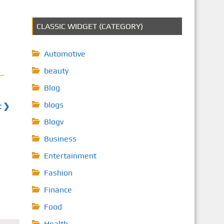
CLASSIC WIDGET (CATEGORY)
Automotive
beauty
Blog
blogs
t ❯
Blogv
Business
Entertainment
Fashion
Finance
Food
Health