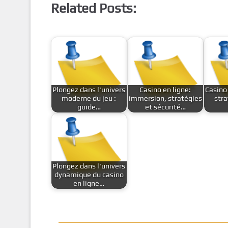
Related Posts:
Plongez dans l'univers
Casino en ligne:
Casino 
moderne du jeu :
immersion, stratégies
stra
guide…
et sécurité…
Plongez dans l'univers
dynamique du casino
en ligne…