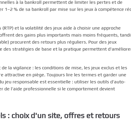
nnelles à la bankroll permettent de limiter les pertes et de
er 1–2 % de sa bankroll par mise sur les jeux à compétence ré
TP) et la volatilité des jeux aide à choisir une approche
 offrent des gains plus importants mais moins fréquents, tandi
 table) procurent des retours plus réguliers. Pour des jeux
de des stratégies de base et la pratique permettent d'améliore
 la vigilance : les conditions de mise, les jeux exclus et les
e attractive en piège. Toujours lire les termes et garder une
u jeu responsable est essentielle : utiliser les outils d'auto-
her de l'aide professionnelle si le comportement devient
 : choix d'un site, offres et retours