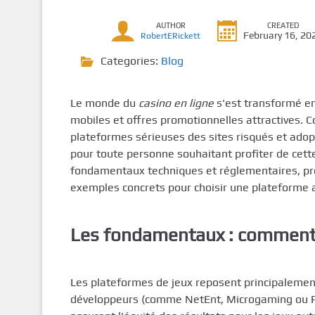
AUTHOR
CREATED
February 16, 20
RobertERickett
Categories:
Blog
Le monde du
casino en ligne
s'est transformé en
mobiles et offres promotionnelles attractives. 
plateformes sérieuses des sites risqués et adop
pour toute personne souhaitant profiter de cette
fondamentaux techniques et réglementaires, pré
exemples concrets pour choisir une plateforme 
Les fondamentaux : comment f
Les plateformes de jeux reposent principalement 
développeurs (comme NetEnt, Microgaming ou Pl