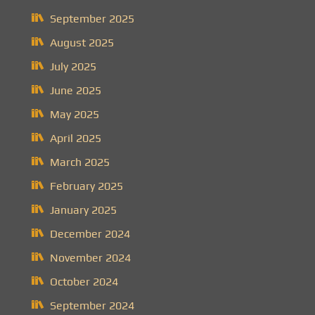
September 2025
August 2025
July 2025
June 2025
May 2025
April 2025
March 2025
February 2025
January 2025
December 2024
November 2024
October 2024
September 2024