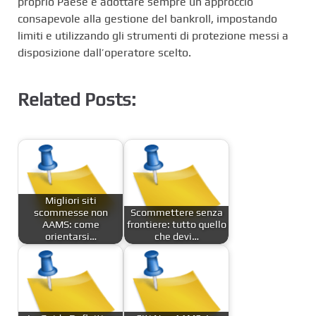
proprio Paese e adottare sempre un approccio
consapevole alla gestione del bankroll, impostando
limiti e utilizzando gli strumenti di protezione messi a
disposizione dall’operatore scelto.
Related Posts:
Migliori siti
scommesse non
Scommettere senza
AAMS: come
frontiere: tutto quello
orientarsi…
che devi…