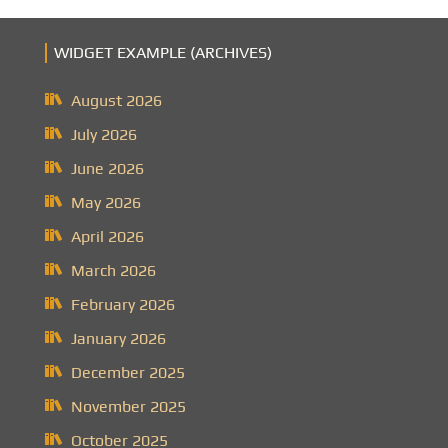
WIDGET EXAMPLE (ARCHIVES)
August 2026
July 2026
June 2026
May 2026
April 2026
March 2026
February 2026
January 2026
December 2025
November 2025
October 2025