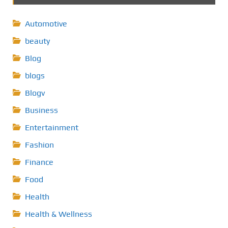
Automotive
beauty
Blog
blogs
Blogv
Business
Entertainment
Fashion
Finance
Food
Health
Health & Wellness