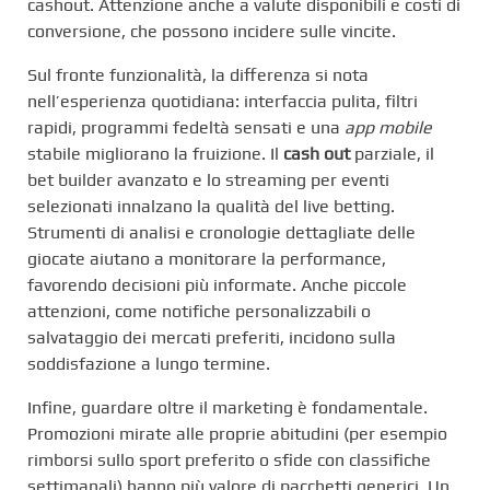
cashout. Attenzione anche a valute disponibili e costi di
conversione, che possono incidere sulle vincite.
Sul fronte funzionalità, la differenza si nota
nell’esperienza quotidiana: interfaccia pulita, filtri
rapidi, programmi fedeltà sensati e una
app mobile
stabile migliorano la fruizione. Il
cash out
parziale, il
bet builder avanzato e lo streaming per eventi
selezionati innalzano la qualità del live betting.
Strumenti di analisi e cronologie dettagliate delle
giocate aiutano a monitorare la performance,
favorendo decisioni più informate. Anche piccole
attenzioni, come notifiche personalizzabili o
salvataggio dei mercati preferiti, incidono sulla
soddisfazione a lungo termine.
Infine, guardare oltre il marketing è fondamentale.
Promozioni mirate alle proprie abitudini (per esempio
rimborsi sullo sport preferito o sfide con classifiche
settimanali) hanno più valore di pacchetti generici. Un