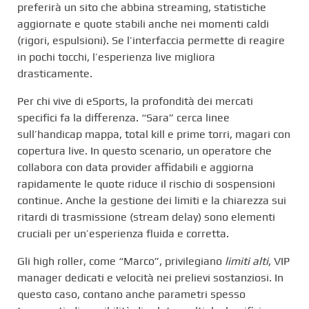
preferirà un sito che abbina streaming, statistiche
aggiornate e quote stabili anche nei momenti caldi
(rigori, espulsioni). Se l’interfaccia permette di reagire
in pochi tocchi, l’esperienza live migliora
drasticamente.
Per chi vive di eSports, la profondità dei mercati
specifici fa la differenza. “Sara” cerca linee
sull’handicap mappa, total kill e prime torri, magari con
copertura live. In questo scenario, un operatore che
collabora con data provider affidabili e aggiorna
rapidamente le quote riduce il rischio di sospensioni
continue. Anche la gestione dei limiti e la chiarezza sui
ritardi di trasmissione (stream delay) sono elementi
cruciali per un’esperienza fluida e corretta.
Gli high roller, come “Marco”, privilegiano
limiti alti
, VIP
manager dedicati e velocità nei prelievi sostanziosi. In
questo caso, contano anche parametri spesso