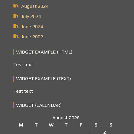
August 2024
July 2024
June 2024
June 2002
WIDGET EXAMPLE (HTML)
Test text
WIDGET EXAMPLE (TEXT)
Test text
WIDGET (CALENDAR)
August 2026
M
T
W
T
F
S
S
1
2