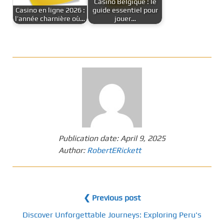
Casino Belgique : le
Casino en ligne 2026 :
guide essentiel pour
l’année charnière où…
jouer…
Publication date:
April 9, 2025
Author:
RobertERickett
❮ Previous post
Discover Unforgettable Journeys: Exploring Peru's