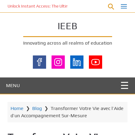
S
Unlock Instant Access: The Ultimate KOI77 LOGIN Experience for St
k
i
IEEB
p
t
o
Innovating across all realms of education
m
a
i
n
c
o
MENU
n
t
e
Home
❯
Blog
❯
Transformer Votre Vie avec l’Aide
n
d’un Accompagnement Sur-Mesure
t