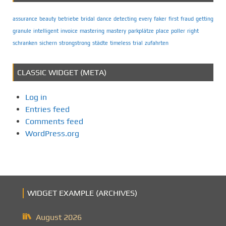
assurance
beauty
betriebe
bridal
dance
detecting
every
faker
first
fraud
getting
granule
intelligent
invoice
mastering
mastery
parkplätze
place
poller
right
schranken
sichern
strongstrong
städte
timeless
trial
zufahrten
CLASSIC WIDGET (META)
Log in
Entries feed
Comments feed
WordPress.org
WIDGET EXAMPLE (ARCHIVES)
August 2026