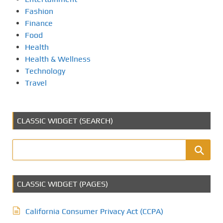
Fashion
Finance
Food
Health
Health & Wellness
Technology
Travel
CLASSIC WIDGET (SEARCH)
CLASSIC WIDGET (PAGES)
California Consumer Privacy Act (CCPA)