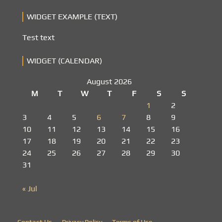
WIDGET EXAMPLE (TEXT)
Test text
WIDGET (CALENDAR)
August 2026
M
T
W
T
F
S
S
1
2
3
4
5
6
7
8
9
10
11
12
13
14
15
16
17
18
19
20
21
22
23
24
25
26
27
28
29
30
31
« Jul