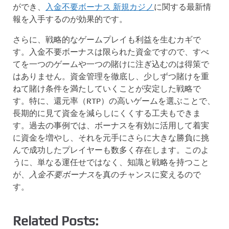
ができ、
入金不要ボーナス 新規カジノ
に関する最新情
報を入手するのが効果的です。
さらに、戦略的なゲームプレイも利益を生むカギで
す。入金不要ボーナスは限られた資金ですので、すべ
てを一つのゲームや一つの賭けに注ぎ込むのは得策で
はありません。資金管理を徹底し、少しずつ賭けを重
ねて賭け条件を満たしていくことが安定した戦略で
す。特に、還元率（RTP）の高いゲームを選ぶことで、
長期的に見て資金を減らしにくくする工夫もできま
す。過去の事例では、ボーナスを有効に活用して着実
に資金を増やし、それを元手にさらに大きな勝負に挑
んで成功したプレイヤーも数多く存在します。このよ
うに、単なる運任せではなく、知識と戦略を持つこと
が、
入金不要ボーナス
を真のチャンスに変えるので
す。
Related Posts: