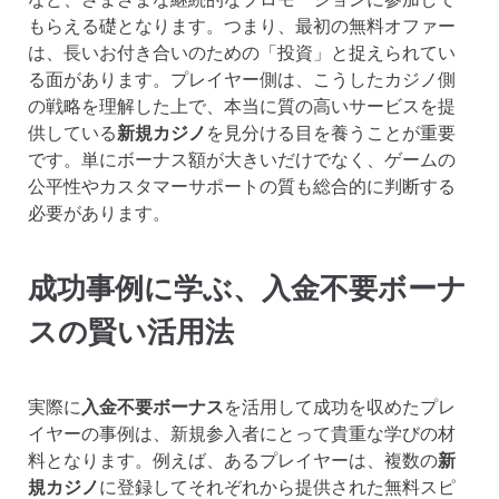
もらえる礎となります。つまり、最初の無料オファー
は、長いお付き合いのための「投資」と捉えられてい
る面があります。プレイヤー側は、こうしたカジノ側
の戦略を理解した上で、本当に質の高いサービスを提
供している
新規カジノ
を見分ける目を養うことが重要
です。単にボーナス額が大きいだけでなく、ゲームの
公平性やカスタマーサポートの質も総合的に判断する
必要があります。
成功事例に学ぶ、入金不要ボーナ
スの賢い活用法
実際に
入金不要ボーナス
を活用して成功を収めたプレ
イヤーの事例は、新規参入者にとって貴重な学びの材
料となります。例えば、あるプレイヤーは、複数の
新
規カジノ
に登録してそれぞれから提供された無料スピ