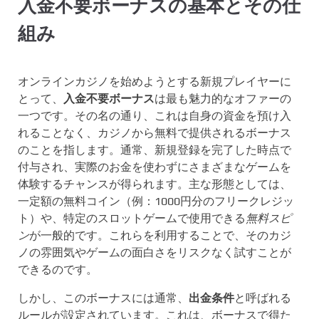
入金不要ボーナスの基本とその仕
組み
オンラインカジノを始めようとする新規プレイヤーに
とって、
入金不要ボーナス
は最も魅力的なオファーの
一つです。その名の通り、これは自身の資金を預け入
れることなく、カジノから無料で提供されるボーナス
のことを指します。通常、新規登録を完了した時点で
付与され、実際のお金を使わずにさまざまなゲームを
体験するチャンスが得られます。主な形態としては、
一定額の無料コイン（例：1000円分のフリークレジッ
ト）や、特定のスロットゲームで使用できる
無料スピ
ン
が一般的です。これらを利用することで、そのカジ
ノの雰囲気やゲームの面白さをリスクなく試すことが
できるのです。
しかし、このボーナスには通常、
出金条件
と呼ばれる
ルールが設定されています。これは、ボーナスで得た