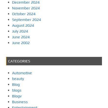
December 2024
November 2024
October 2024
September 2024
August 2024
July 2024
June 2024
June 2002
CATEGORIES
Automotive
beauty
Blog
blogs
Blogv
Business
Entertainment