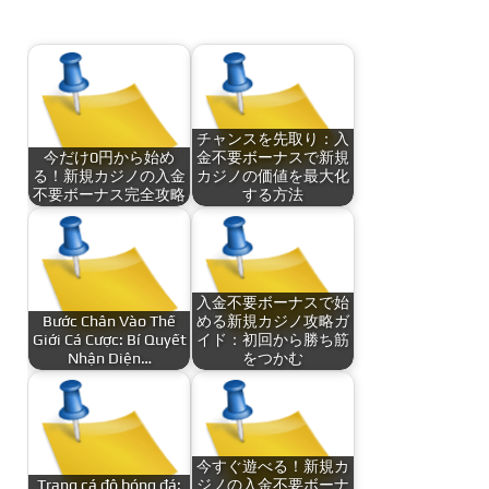
チャンスを先取り：入
今だけ0円から始め
金不要ボーナスで新規
る！新規カジノの入金
カジノの価値を最大化
不要ボーナス完全攻略
する方法
入金不要ボーナスで始
Bước Chân Vào Thế
める新規カジノ攻略ガ
Giới Cá Cược: Bí Quyết
イド：初回から勝ち筋
Nhận Diện…
をつかむ
今すぐ遊べる！新規カ
Trang cá độ bóng đá:
ジノの入金不要ボーナ