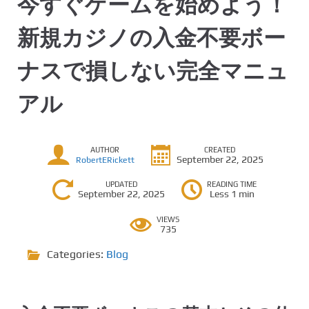
今すぐゲームを始めよう！
新規カジノの入金不要ボー
ナスで損しない完全マニュ
アル
AUTHOR
CREATED
September 22, 2025
RobertERickett
UPDATED
READING TIME
September 22, 2025
Less 1 min
VIEWS
735
Categories:
Blog