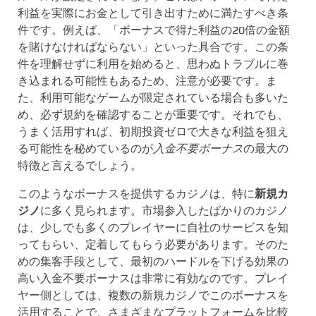
利益を実際にお金として引き出すために満たすべき条
件です。例えば、「ボーナスで得た利益の20倍の金額
を賭けなければならない」といった具合です。この条
件を理解せずに利用を始めると、思わぬトラブルに巻
き込まれる可能性もあるため、注意が必要です。ま
た、利用可能なゲームが限定されている場合も多いた
め、必ず規約を確認することが重要です。それでも、
うまく活用すれば、初期投資ゼロで大きな利益を狙え
る可能性を秘めているのが
入金不要ボーナス
の最大の
特徴と言えるでしょう。
このようなボーナスを提供するカジノは、特に
新規カ
ジノ
に多く見られます。市場参入したばかりのカジノ
は、少しでも多くのプレイヤーに自社のサービスを知
ってもらい、定着してもらう必要があります。そのた
めの集客手段として、最初のハードルを下げる効果の
高い入金不要ボーナスは非常に有効なのです。プレイ
ヤー側としては、複数の新規カジノでこのボーナスを
活用することで、さまざまなプラットフォームを比較