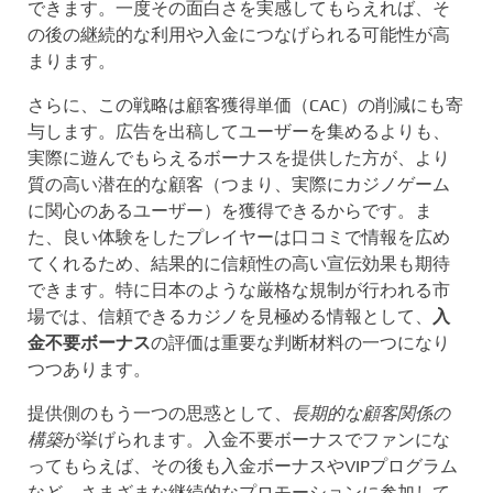
できます。一度その面白さを実感してもらえれば、そ
の後の継続的な利用や入金につなげられる可能性が高
まります。
さらに、この戦略は顧客獲得単価（CAC）の削減にも寄
与します。広告を出稿してユーザーを集めるよりも、
実際に遊んでもらえるボーナスを提供した方が、より
質の高い潜在的な顧客（つまり、実際にカジノゲーム
に関心のあるユーザー）を獲得できるからです。ま
た、良い体験をしたプレイヤーは口コミで情報を広め
てくれるため、結果的に信頼性の高い宣伝効果も期待
できます。特に日本のような厳格な規制が行われる市
場では、信頼できるカジノを見極める情報として、
入
金不要ボーナス
の評価は重要な判断材料の一つになり
つつあります。
提供側のもう一つの思惑として、
長期的な顧客関係の
構築
が挙げられます。入金不要ボーナスでファンにな
ってもらえば、その後も入金ボーナスやVIPプログラム
など、さまざまな継続的なプロモーションに参加して