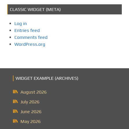
CLASSIC WIDGET (META)
Log in
Entries feed
Comments feed
WordPress.org
WIDGET EXAMPLE (ARCHIVES)
August 2026
July 2026
June 2026
May 2026