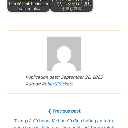
bản đồ định hướng an
スでリスクゼロの勝利
toàn, minh…
を掴む方法
Publication date:
September 22, 2025
Author:
RobertERickett
❮ Previous post
Trang cá độ bóng đá: bản đồ định hướng an toàn,
minh bạch và hiệu quả cho người chơi thông minh