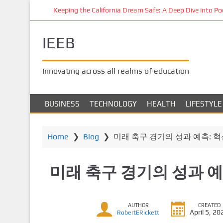
S
Keeping the California Dream Safe: A Deep Dive into Pool 
k
i
IEEB
p
t
o
Innovating across all realms of education
m
a
i
BUSINESS
TECHNOLOGY
HEALTH
LIFESTYLE
n
c
o
Home
❯
Blog
❯
미래 축구 경기의 성과 예측: 
n
t
미래 축구 경기의 성과 예
e
n
t
AUTHOR
CREATED
April 5, 20
RobertERickett