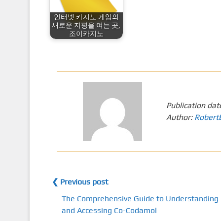
인터넷 카지노 게임의
새로운 지평을 여는 곳,
조이카지노
Publication dat
Author:
Robert
❮ Previous post
The Comprehensive Guide to Understanding
and Accessing Co-Codamol