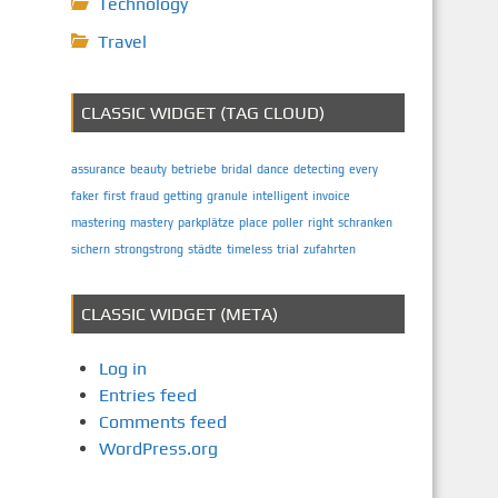
Technology
Travel
CLASSIC WIDGET (TAG CLOUD)
assurance
beauty
betriebe
bridal
dance
detecting
every
faker
first
fraud
getting
granule
intelligent
invoice
mastering
mastery
parkplätze
place
poller
right
schranken
sichern
strongstrong
städte
timeless
trial
zufahrten
CLASSIC WIDGET (META)
Log in
Entries feed
Comments feed
WordPress.org