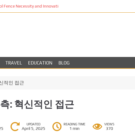
Fence Necessity and Innovation in Los Angeles
TRAVEL
EDUCATION
BLOG
혁신적인 접근
측: 혁신적인 접근
UPDATED
READING TIME
VIEWS
25
April 5, 2025
1 min
370