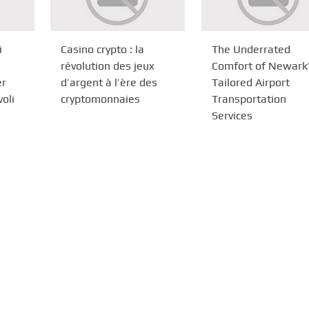
i
Casino crypto : la
The Underrated
révolution des jeux
Comfort of Newark
er
d’argent à l’ère des
Tailored Airport
oli
cryptomonnaies
Transportation
Services