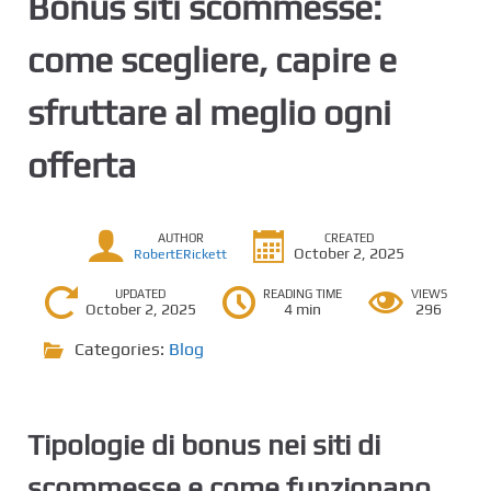
Bonus siti scommesse:
come scegliere, capire e
sfruttare al meglio ogni
offerta
AUTHOR
CREATED
October 2, 2025
RobertERickett
UPDATED
READING TIME
VIEWS
October 2, 2025
4 min
296
Categories:
Blog
Tipologie di bonus nei siti di
scommesse e come funzionano