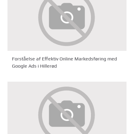
Forståelse af Effektiv Online Markedsføring med
Google Ads i Hillerød