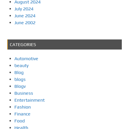
August 2024
July 2024
June 2024
June 2002
CATEGORIES
Automotive
beauty
Blog
blogs
Blogv
Business
Entertainment
Fashion
Finance
Food
Health