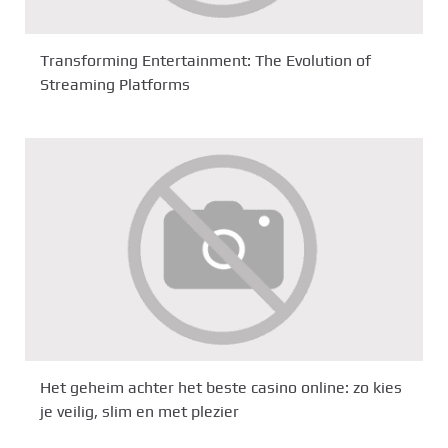
Transforming Entertainment: The Evolution of
Streaming Platforms
Het geheim achter het beste casino online: zo kies
je veilig, slim en met plezier