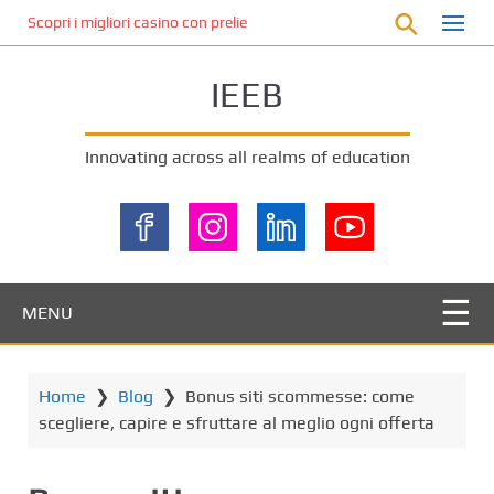
S
Scopri i migliori casino con prelievo immediato: come ottenere le vinc
k
i
IEEB
p
t
o
Innovating across all realms of education
m
a
i
n
c
o
MENU
n
t
e
Home
❯
Blog
❯
Bonus siti scommesse: come
n
scegliere, capire e sfruttare al meglio ogni offerta
t