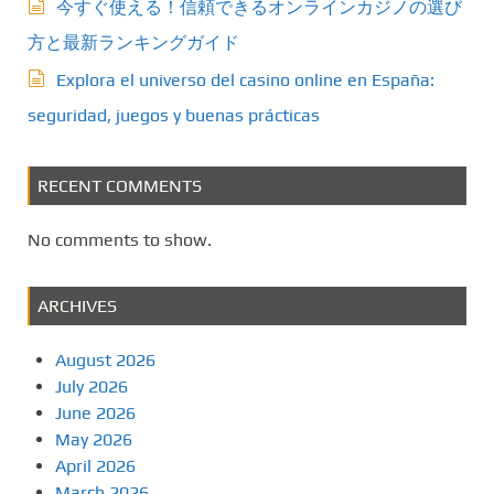
今すぐ使える！信頼できるオンラインカジノの選び
方と最新ランキングガイド
Explora el universo del casino online en España:
seguridad, juegos y buenas prácticas
RECENT COMMENTS
No comments to show.
ARCHIVES
August 2026
July 2026
June 2026
May 2026
April 2026
March 2026