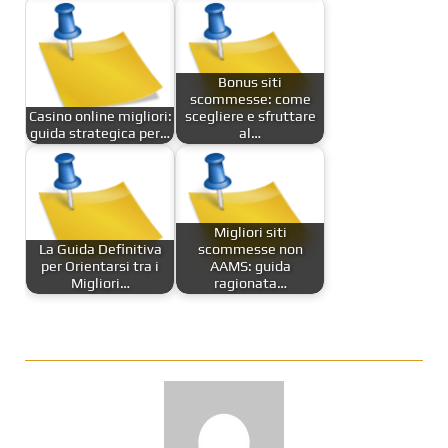
Bonus siti
scommesse: come
Casino online migliori:
scegliere e sfruttare
guida strategica per…
al…
Migliori siti
La Guida Definitiva
scommesse non
per Orientarsi tra i
AAMS: guida
Migliori…
ragionata…