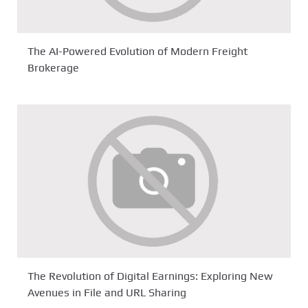
The AI-Powered Evolution of Modern Freight
Brokerage
The Revolution of Digital Earnings: Exploring New
Avenues in File and URL Sharing