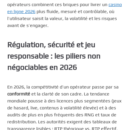
opérateurs combinent ces briques pour livrer un
casino
en ligne 2026
plus fluide, mesuré et contrôlable, où
l’utilisateur saisit la valeur, la volatilité et les risques
avant de s’engager.
Régulation, sécurité et jeu
responsable : les piliers non
négociables en 2026
En 2026, la compétitivité d’un opérateur passe par sa
conformité
et la clarté de son cadre. La tendance
mondiale pousse à des licences plus segmentées (jeux
de hasard, live, contenus à volatilité élevée) et à des
audits de plus en plus fréquents des RNG et taux de
redistribution. Les autorités exigent des tableaux de
transparence lisibles : RTP théorique vs. RTP effectif,