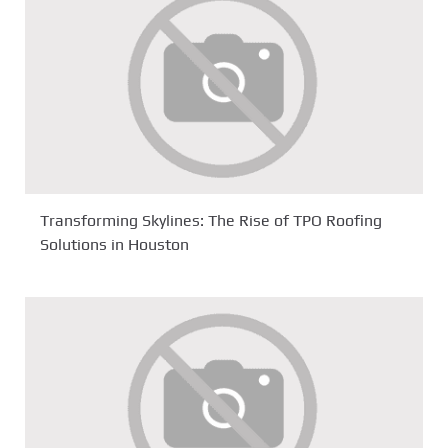
Transforming Skylines: The Rise of TPO Roofing
Solutions in Houston