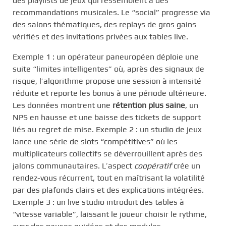
des playlists de jeux qui ressemblent à des
recommandations musicales. Le “social” progresse via
des salons thématiques, des replays de gros gains
vérifiés et des invitations privées aux tables live.
Exemple 1 : un opérateur paneuropéen déploie une
suite “limites intelligentes” où, après des signaux de
risque, l’algorithme propose une session à intensité
réduite et reporte les bonus à une période ultérieure.
Les données montrent une
rétention plus saine
, un
NPS en hausse et une baisse des tickets de support
liés au regret de mise. Exemple 2 : un studio de jeux
lance une série de slots “compétitives” où les
multiplicateurs collectifs se déverrouillent après des
jalons communautaires. L’aspect
coopératif
crée un
rendez-vous récurrent, tout en maîtrisant la volatilité
par des plafonds clairs et des explications intégrées.
Exemple 3 : un live studio introduit des tables à
“vitesse variable”, laissant le joueur choisir le rythme,