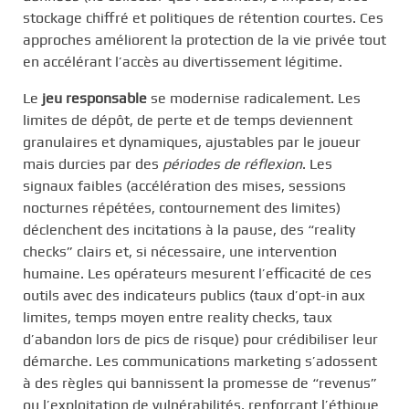
stockage chiffré et politiques de rétention courtes. Ces
approches améliorent la protection de la vie privée tout
en accélérant l’accès au divertissement légitime.
Le
jeu responsable
se modernise radicalement. Les
limites de dépôt, de perte et de temps deviennent
granulaires et dynamiques, ajustables par le joueur
mais durcies par des
périodes de réflexion
. Les
signaux faibles (accélération des mises, sessions
nocturnes répétées, contournement des limites)
déclenchent des incitations à la pause, des “reality
checks” clairs et, si nécessaire, une intervention
humaine. Les opérateurs mesurent l’efficacité de ces
outils avec des indicateurs publics (taux d’opt-in aux
limites, temps moyen entre reality checks, taux
d’abandon lors de pics de risque) pour crédibiliser leur
démarche. Les communications marketing s’adossent
à des règles qui bannissent la promesse de “revenus”
ou l’exploitation de vulnérabilités, renforçant l’éthique