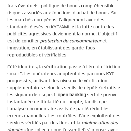
frais éventuels, politique de bonus compréhensible,
risques associés aux fonctions d’achat de bonus. Sur
les marchés européens, l’alignement avec des
standards élevés en KYC/AML et la lutte contre les
publicités agressives deviennent la norme. L’objectif
est de concilier
protection du consommateur
et
innovation, en établissant des garde-fous
reproductibles et vérifiables.
Côté identités, la vérification passe à l’ère du “friction
smart”. Les opérateurs adoptent des parcours KYC
progressifs, activant des niveaux de vérification
supplémentaires selon les seuils de dépôts/retraits et
les signaux de risque. L’
open banking
sert de preuve
instantanée de titularité du compte, tandis que
l’analyse documentaire assistée par IA réduit les
erreurs manuelles. Les contrôles d’âge exploitent des
services vérifiés par des tiers, et la
minimisation des
données
(ne collecter que l’essentiel) s’impose, avec