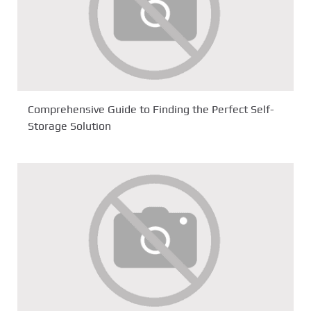
Comprehensive Guide to Finding the Perfect Self-
Storage Solution