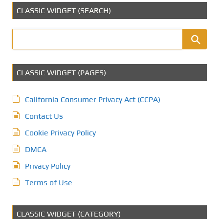
CLASSIC WIDGET (SEARCH)
CLASSIC WIDGET (PAGES)
California Consumer Privacy Act (CCPA)
Contact Us
Cookie Privacy Policy
DMCA
Privacy Policy
Terms of Use
CLASSIC WIDGET (CATEGORY)