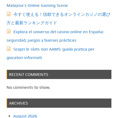
Malaysia’s Online Gaming Scene
今すぐ使える！信頼できるオンラインカジノの選び
方と最新ランキングガイド
Explora el universo del casino online en España:
seguridad, juegos y buenas prácticas
Scopri le slots non AAMS: guida pratica per
giocatori informati
RECENT COMMENTS
No comments to show.
ARCHIVES
August 2026