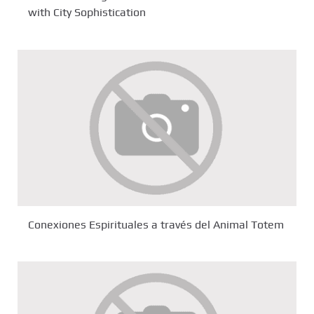
with City Sophistication
Conexiones Espirituales a través del Animal Totem