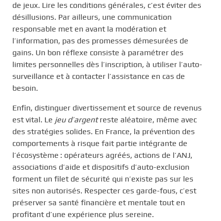
de jeux. Lire les conditions générales, c’est éviter des
désillusions. Par ailleurs, une communication
responsable met en avant la modération et
l’information, pas des promesses démesurées de
gains. Un bon réflexe consiste à paramétrer des
limites personnelles dès l’inscription, à utiliser l’auto-
surveillance et à contacter l’assistance en cas de
besoin.
Enfin, distinguer divertissement et source de revenus
est vital. Le
jeu d’argent
reste aléatoire, même avec
des stratégies solides. En France, la prévention des
comportements à risque fait partie intégrante de
l’écosystème : opérateurs agréés, actions de l’ANJ,
associations d’aide et dispositifs d’auto-exclusion
forment un filet de sécurité qui n’existe pas sur les
sites non autorisés. Respecter ces garde-fous, c’est
préserver sa santé financière et mentale tout en
profitant d’une expérience plus sereine.