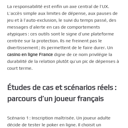
La responsabilité est enfin un axe central de l’UX.
L’accès simple aux limites de dépense, aux pauses de
jeu et à l’auto-exclusion, le suivi du temps passé, des
messages d’alerte en cas de comportements
atypiques : ces outils sont le signe d’une plateforme
centrée sur la protection. Ils ne freinent pas le
divertissement ; ils permettent de le faire durer. Un
casino en ligne France
digne de ce nom privilégie la
durabilité de la relation plutôt qu’un pic de dépenses à
court terme.
Études de cas et scénarios réels :
parcours d’un joueur français
Scénario 1 : Inscription maîtrisée. Un joueur adulte
décide de tester le poker en ligne. Il choisit un