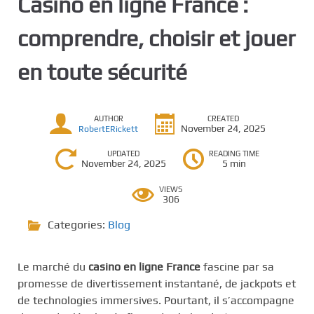
Casino en ligne France :
comprendre, choisir et jouer
en toute sécurité
AUTHOR
CREATED
November 24, 2025
RobertERickett
UPDATED
READING TIME
November 24, 2025
5 min
VIEWS
306
Categories:
Blog
Le marché du
casino en ligne France
fascine par sa
promesse de divertissement instantané, de jackpots et
de technologies immersives. Pourtant, il s’accompagne