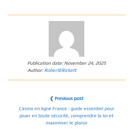
Publication date:
November 24, 2025
Author:
RobertERickett
❮ Previous post
Casino en ligne France : guide essentiel pour
jouer en toute sécurité, comprendre la loi et
maximiser le plaisir