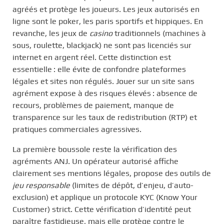
agréés et protège les joueurs. Les jeux autorisés en
ligne sont le poker, les paris sportifs et hippiques. En
revanche, les jeux de
casino
traditionnels (machines à
sous, roulette, blackjack) ne sont pas licenciés sur
internet en argent réel. Cette distinction est
essentielle : elle évite de confondre plateformes
légales et sites non régulés. Jouer sur un site sans
agrément expose à des risques élevés : absence de
recours, problèmes de paiement, manque de
transparence sur les taux de redistribution (RTP) et
pratiques commerciales agressives.
La première boussole reste la vérification des
agréments ANJ. Un opérateur autorisé affiche
clairement ses mentions légales, propose des outils de
jeu responsable
(limites de dépôt, d’enjeu, d’auto-
exclusion) et applique un protocole KYC (Know Your
Customer) strict. Cette vérification d’identité peut
paraître fastidieuse, mais elle protège contre le