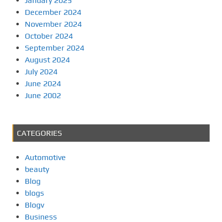
January 2025
December 2024
November 2024
October 2024
September 2024
August 2024
July 2024
June 2024
June 2002
CATEGORIES
Automotive
beauty
Blog
blogs
Blogv
Business