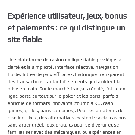
Expérience utilisateur, jeux, bonus
et paiements : ce qui distingue un
site fiable
Une plateforme de
casino en ligne
fiable privilégie la
clarté et la simplicité. Interface réactive, navigation
fluide, filtres de jeux efficaces, historique transparent
des transactions : autant d’éléments qui facilitent la
prise en main. Sur le marché français régulé, l’offre en
ligne porte surtout sur le poker et les paris, parfois
enrichie de formats innovants (tournois KO, cash
games, grilles, paris combinés). Pour les amateurs de
« casino-like », des alternatives existent : social casinos
sans argent réel, jeux gratuits pour se divertir et se
familiariser avec des mécaniques, ou expériences en