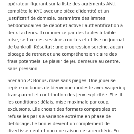
opérateur figurant sur la liste des agréments ANJ,
complète le KYC avec une pièce d’identité et un
justificatif de domicile, paramètre des limites
hebdomadaires de dépôt et active l’authentification à
deux facteurs. Il commence par des tables à faible
mise, se fixe des sessions courtes et utilise un journal
de bankroll. Résultat : une progression sereine, aucun
blocage de retrait et une compréhension claire des
frais potentiels. Le plaisir de jeu demeure au centre,
sans pression.
Scénario 2 : Bonus, mais sans pièges. Une joueuse
repère un bonus de bienvenue modeste avec wagering
transparent et contribution des jeux explicitée. Elle lit
les conditions : délais, mise maximale par coup,
exclusions. Elle choisit des formats compatibles et
refuse les paris à variance extrême en phase de
déblocage. Le bonus devient un complément de
divertissement et non une raison de surenchérir. En