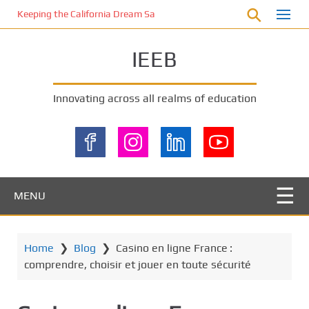
S
Keeping the California Dream Safe: A Deep Dive into Pool Fence Nece
k
i
IEEB
p
t
o
Innovating across all realms of education
m
a
i
n
c
o
MENU
n
t
e
Home
❯
Blog
❯
Casino en ligne France :
n
comprendre, choisir et jouer en toute sécurité
t