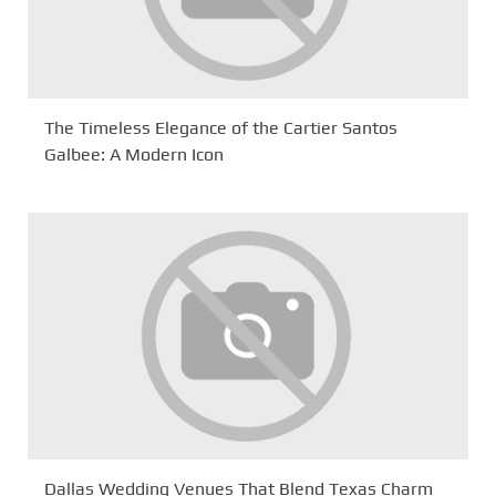
The Timeless Elegance of the Cartier Santos
Galbee: A Modern Icon
Dallas Wedding Venues That Blend Texas Charm