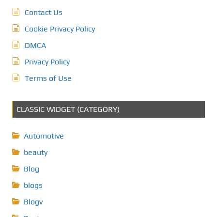
Contact Us
Cookie Privacy Policy
DMCA
Privacy Policy
Terms of Use
CLASSIC WIDGET (CATEGORY)
Automotive
beauty
Blog
blogs
Blogv