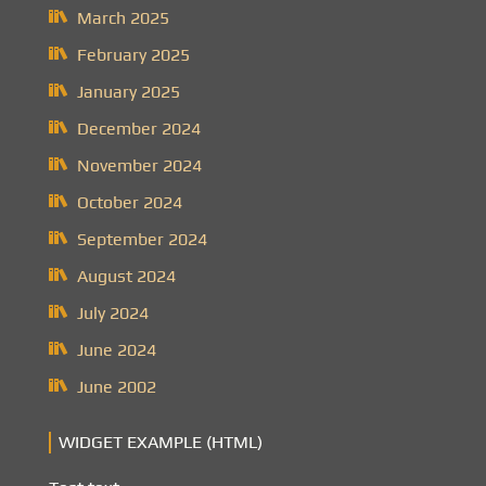
March 2025
February 2025
January 2025
December 2024
November 2024
October 2024
September 2024
August 2024
July 2024
June 2024
June 2002
WIDGET EXAMPLE (HTML)