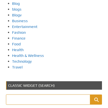
Blog
blogs
Blogv
Business
Entertainment
Fashion
Finance
Food
Health
Health & Wellness
Technology
Travel
CLASSIC WIDGET (SEARCH)