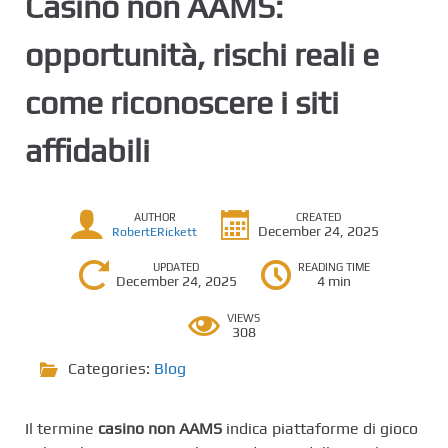
Casino non AAMS:
opportunità, rischi reali e
come riconoscere i siti
affidabili
AUTHOR
CREATED
December 24, 2025
RobertERickett
UPDATED
READING TIME
December 24, 2025
4 min
VIEWS
308
Categories:
Blog
Il termine
casino non AAMS
indica piattaforme di gioco