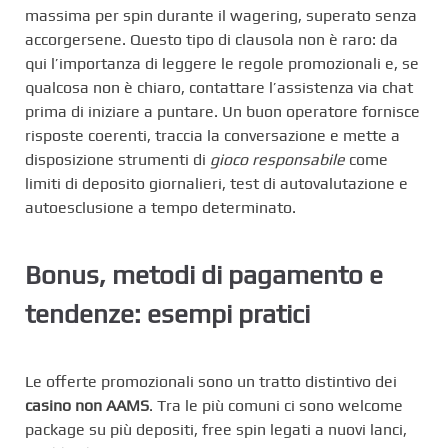
massima per spin durante il wagering, superato senza
accorgersene. Questo tipo di clausola non è raro: da
qui l’importanza di leggere le regole promozionali e, se
qualcosa non è chiaro, contattare l’assistenza via chat
prima di iniziare a puntare. Un buon operatore fornisce
risposte coerenti, traccia la conversazione e mette a
disposizione strumenti di
gioco responsabile
come
limiti di deposito giornalieri, test di autovalutazione e
autoesclusione a tempo determinato.
Bonus, metodi di pagamento e
tendenze: esempi pratici
Le offerte promozionali sono un tratto distintivo dei
casino non AAMS
. Tra le più comuni ci sono welcome
package su più depositi, free spin legati a nuovi lanci,