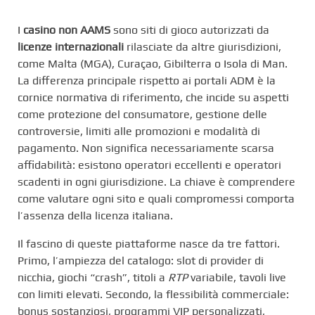
I
casino non AAMS
sono siti di gioco autorizzati da
licenze internazionali
rilasciate da altre giurisdizioni,
come Malta (MGA), Curaçao, Gibilterra o Isola di Man.
La differenza principale rispetto ai portali ADM è la
cornice normativa di riferimento, che incide su aspetti
come protezione del consumatore, gestione delle
controversie, limiti alle promozioni e modalità di
pagamento. Non significa necessariamente scarsa
affidabilità: esistono operatori eccellenti e operatori
scadenti in ogni giurisdizione. La chiave è comprendere
come valutare ogni sito e quali compromessi comporta
l’assenza della licenza italiana.
Il fascino di queste piattaforme nasce da tre fattori.
Primo, l’ampiezza del catalogo: slot di provider di
nicchia, giochi “crash”, titoli a
RTP
variabile, tavoli live
con limiti elevati. Secondo, la flessibilità commerciale:
bonus sostanziosi, programmi VIP personalizzati,