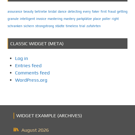
assurance
beauty
betriebe
bridal
dance
detecting
every
faker
first
fraud
getting
granule
intelligent
invoice
mastering
mastery
parkplätze
place
poller
right
schranken
sichern
strongstrong
städte
timeless
trial
zufahrten
CLASSIC WIDGET (META)
Log in
Entries feed
Comments feed
WordPress.org
WIDGET EXAMPLE (ARCHIVES)
August 2026