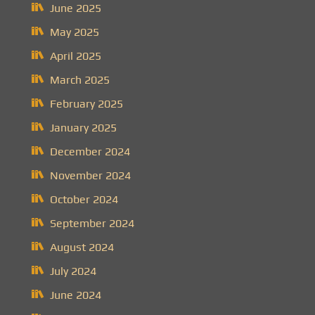
June 2025
May 2025
April 2025
March 2025
February 2025
January 2025
December 2024
November 2024
October 2024
September 2024
August 2024
July 2024
June 2024