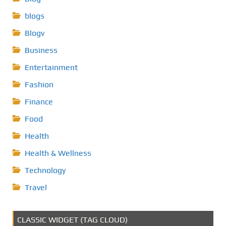
blogs
Blogv
Business
Entertainment
Fashion
Finance
Food
Health
Health & Wellness
Technology
Travel
CLASSIC WIDGET (TAG CLOUD)