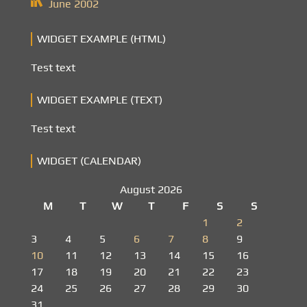
June 2002
WIDGET EXAMPLE (HTML)
Test text
WIDGET EXAMPLE (TEXT)
Test text
WIDGET (CALENDAR)
August 2026
M
T
W
T
F
S
S
1
2
3
4
5
6
7
8
9
10
11
12
13
14
15
16
17
18
19
20
21
22
23
24
25
26
27
28
29
30
31