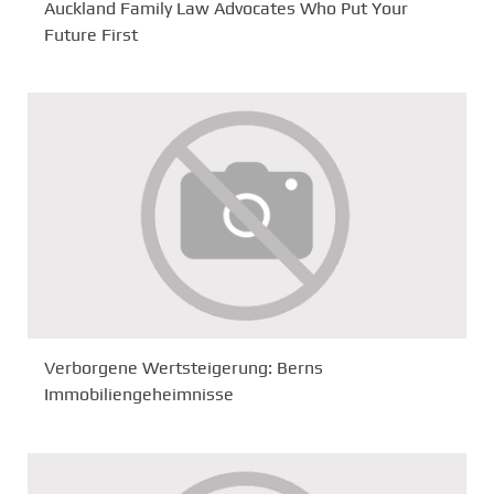
Auckland Family Law Advocates Who Put Your
Future First
Verborgene Wertsteigerung: Berns
Immobiliengeheimnisse