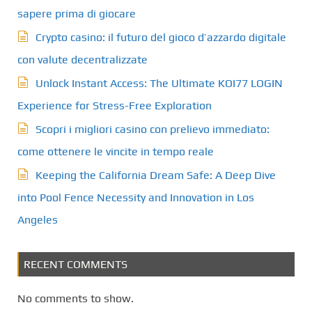
sapere prima di giocare
Crypto casino: il futuro del gioco d’azzardo digitale
con valute decentralizzate
Unlock Instant Access: The Ultimate KOI77 LOGIN
Experience for Stress-Free Exploration
Scopri i migliori casino con prelievo immediato:
come ottenere le vincite in tempo reale
Keeping the California Dream Safe: A Deep Dive
into Pool Fence Necessity and Innovation in Los
Angeles
RECENT COMMENTS
No comments to show.