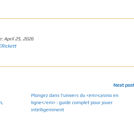
e:
April 25, 2026
ERickett
Next pos
Plongez dans l'univers du <em>casino en
n,
ligne</em> : guide complet pour jouer
intelligemment