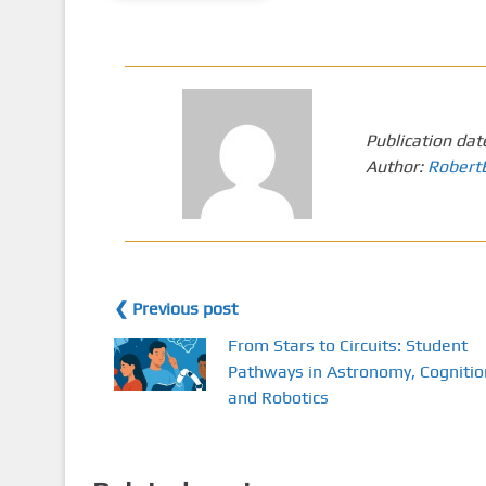
Publication dat
Author:
Robert
❮ Previous post
From Stars to Circuits: Student
Pathways in Astronomy, Cognitio
and Robotics