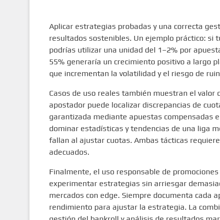
Aplicar estrategias probadas y una correcta ges
resultados sostenibles. Un ejemplo práctico: si 
podrías utilizar una unidad del 1–2% por apuest
55% generaría un crecimiento positivo a largo p
que incrementan la volatilidad y el riesgo de ruin
Casos de uso reales también muestran el valor de
apostador puede localizar discrepancias de cuo
garantizada mediante apuestas compensadas en a
dominar estadísticas y tendencias de una liga 
fallan al ajustar cuotas. Ambas tácticas requie
adecuados.
Finalmente, el uso responsable de promociones y
experimentar estrategias sin arriesgar demasia
mercados con edge. Siempre documenta cada apue
rendimiento para ajustar la estrategia. La combi
gestión del bankroll y análisis de resultados mar