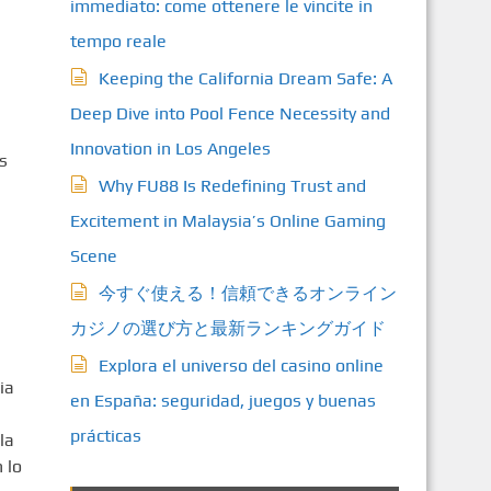
immediato: come ottenere le vincite in
tempo reale
Keeping the California Dream Safe: A
Deep Dive into Pool Fence Necessity and
Innovation in Los Angeles
s
Why FU88 Is Redefining Trust and
Excitement in Malaysia’s Online Gaming
Scene
今すぐ使える！信頼できるオンライン
カジノの選び方と最新ランキングガイド
Explora el universo del casino online
ia
en España: seguridad, juegos y buenas
prácticas
la
 lo