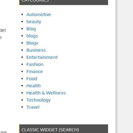
Automotive
beauty
Blog
del
blogs
e
Blogv
Business
Entertainment
Fashion
Finance
Food
Health
Health & Wellness
Technology
Travel
CLASSIC WIDGET (SEARCH)
rios