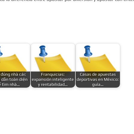
đúng nhà cái:
Franquicias:
Casas de apuestas
 dẫn toàn diện
expansión inteligente
deportivas en México:
ể tìm nhà…
y rentabilidad…
guía…