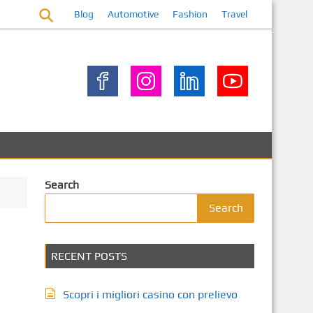
Blog
Automotive
Fashion
Travel
Search
Search
RECENT POSTS
Scopri i migliori casino con prelievo