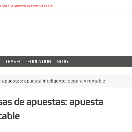
re le vincite in tempo reale
TRAVEL
EDUCATION
BLOG
 apuestas: apuesta inteligente, segura y rentable
sas de apuestas: apuesta
table