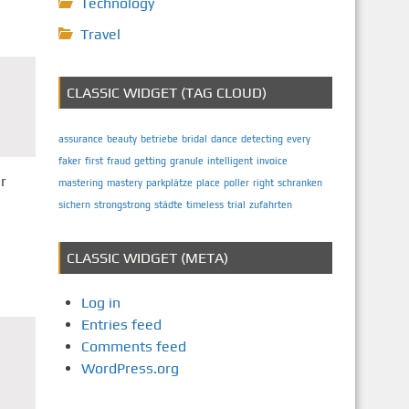
Technology
Travel
CLASSIC WIDGET (TAG CLOUD)
assurance
beauty
betriebe
bridal
dance
detecting
every
faker
first
fraud
getting
granule
intelligent
invoice
r
mastering
mastery
parkplätze
place
poller
right
schranken
sichern
strongstrong
städte
timeless
trial
zufahrten
CLASSIC WIDGET (META)
Log in
Entries feed
Comments feed
WordPress.org