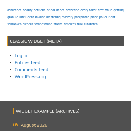
assurance
beauty
betriebe
bridal
dance
detecting
every
faker
first
fraud
getting
granule
intelligent
invoice
mastering
mastery
parkplätze
place
poller
right
schranken
sichern
strongstrong
städte
timeless
trial
zufahrten
CLASSIC WIDGET (META)
Log in
Entries feed
Comments feed
WordPress.org
WIDGET EXAMPLE (ARCHIVES)
August 2026