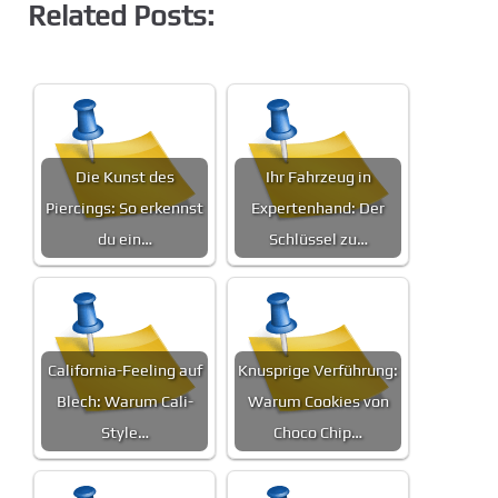
Related Posts:
Die Kunst des
Ihr Fahrzeug in
Piercings: So erkennst
Expertenhand: Der
du ein…
Schlüssel zu…
California-Feeling auf
Knusprige Verführung:
Blech: Warum Cali-
Warum Cookies von
Style…
Choco Chip…