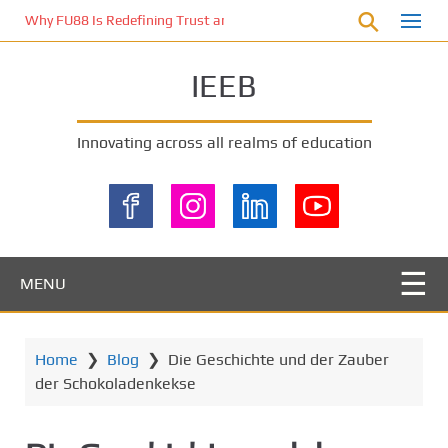
S
Why FU88 Is Redefining Trust and Excitement in Malaysia’s Online 
k
i
IEEB
p
t
o
Innovating across all realms of education
m
a
i
n
c
o
MENU
n
t
e
Home
❯
Blog
❯
Die Geschichte und der Zauber
n
der Schokoladenkekse
t