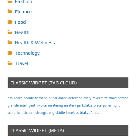
Fashion
Finance
Food
Health
Health & Wellness
Technology
Travel
CLASSIC WIDGET (TAG CLOUD)
assurance
beauty
betriebe
bridal
dance
detecting
every
faker
first
fraud
getting
granule
intelligent
invoice
mastering
mastery
parkplätze
place
poller
right
schranken
sichern
strongstrong
städte
timeless
trial
zufahrten
CLASSIC WIDGET (META)