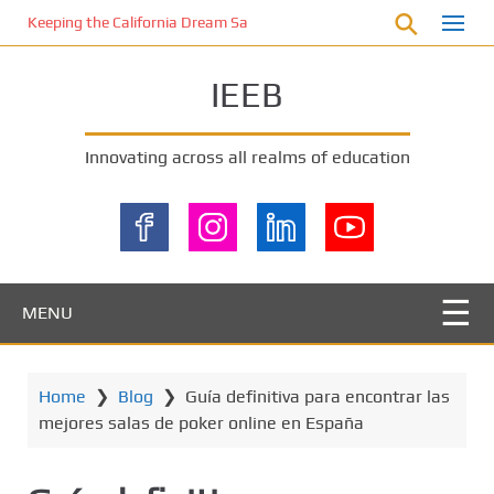
S
Keeping the California Dream Safe: A Deep Dive into Pool Fence Nece
k
i
IEEB
p
t
o
Innovating across all realms of education
m
a
i
n
c
o
MENU
n
t
e
Home
❯
Blog
❯
Guía definitiva para encontrar las
n
mejores salas de poker online en España
t