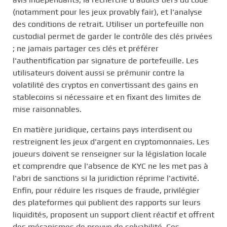
(notamment pour les jeux provably fair), et l'analyse
des conditions de retrait. Utiliser un portefeuille non
custodial permet de garder le contrôle des clés privées
; ne jamais partager ces clés et préférer
l'authentification par signature de portefeuille. Les
utilisateurs doivent aussi se prémunir contre la
volatilité des cryptos en convertissant des gains en
stablecoins si nécessaire et en fixant des limites de
mise raisonnables.
En matière juridique, certains pays interdisent ou
restreignent les jeux d'argent en cryptomonnaies. Les
joueurs doivent se renseigner sur la législation locale
et comprendre que l'absence de KYC ne les met pas à
l'abri de sanctions si la juridiction réprime l'activité.
Enfin, pour réduire les risques de fraude, privilégier
des plateformes qui publient des rapports sur leurs
liquidités, proposent un support client réactif et offrent
des mécanismes de preuve de solvabilité. Ces