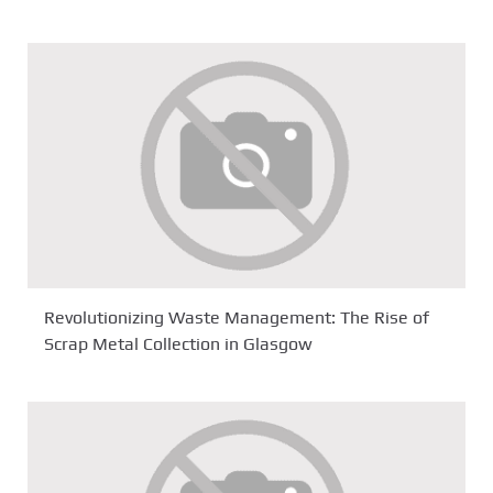
Revolutionizing Waste Management: The Rise of
Scrap Metal Collection in Glasgow