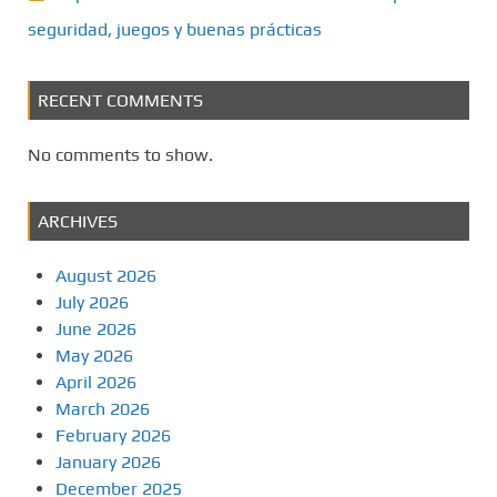
seguridad, juegos y buenas prácticas
RECENT COMMENTS
No comments to show.
ARCHIVES
August 2026
July 2026
June 2026
May 2026
April 2026
March 2026
February 2026
January 2026
December 2025