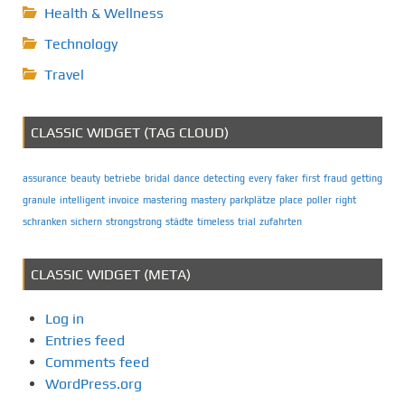
Health & Wellness
Technology
Travel
CLASSIC WIDGET (TAG CLOUD)
assurance
beauty
betriebe
bridal
dance
detecting
every
faker
first
fraud
getting
granule
intelligent
invoice
mastering
mastery
parkplätze
place
poller
right
schranken
sichern
strongstrong
städte
timeless
trial
zufahrten
CLASSIC WIDGET (META)
Log in
Entries feed
Comments feed
WordPress.org