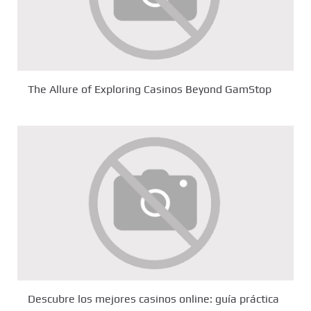
The Allure of Exploring Casinos Beyond GamStop
Descubre los mejores casinos online: guía práctica