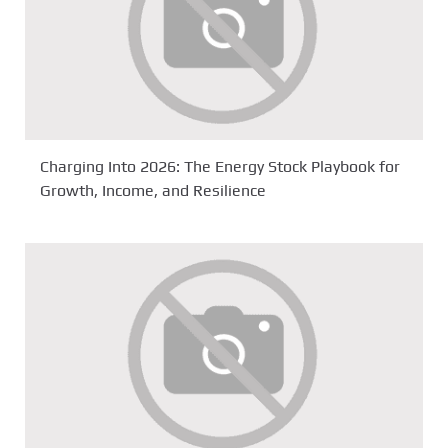
Charging Into 2026: The Energy Stock Playbook for
Growth, Income, and Resilience