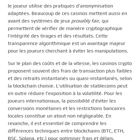
le joueur utilise des pratiques d'anonymisation
adaptées. Beaucoup de ces casinos mettent aussi en
avant des systèmes de jeux
provably fair
, qui
permettent de vérifier de manière cryptographique
l'intégrité des tirages et des résultats. Cette
transparence algorithmique est un avantage majeur
pour les joueurs cherchant à éviter les manipulations.
Sur le plan des coûts et de la vitesse, les casinos crypto
proposent souvent des frais de transaction plus faibles
et des retraits instantanés ou quasi-instantanés, selon
la blockchain choisie. L'utilisation de stablecoins peut
en outre réduire l'exposition à la volatilité. Pour les
joueurs internationaux, la possibilité d'éviter les
conversions monétaires et les restrictions bancaires
locales constitue un atout non négligeable. En
revanche, il est essentiel de comprendre les
différences techniques entre blockchains (BTC, ETH,
BSC, Solana, etc.) pour optimiser frais et délais.