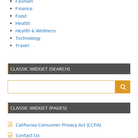
Fashion
Finance
Food
Health
Health & Wellness
Technology
Travel
CLASSIC WIDGET (SEARCH)
CLASSIC WIDGET (PAGES)
California Consumer Privacy Act (CCPA)
Contact Us