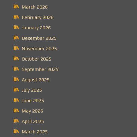
March 2026
February 2026
January 2026
December 2025
November 2025
October 2025
September 2025
August 2025
July 2025
June 2025
May 2025
April 2025
March 2025