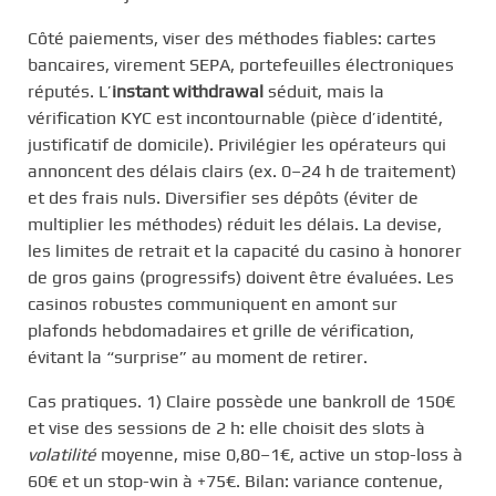
Côté paiements, viser des méthodes fiables: cartes
bancaires, virement SEPA, portefeuilles électroniques
réputés. L’
instant withdrawal
séduit, mais la
vérification KYC est incontournable (pièce d’identité,
justificatif de domicile). Privilégier les opérateurs qui
annoncent des délais clairs (ex. 0–24 h de traitement)
et des frais nuls. Diversifier ses dépôts (éviter de
multiplier les méthodes) réduit les délais. La devise,
les limites de retrait et la capacité du casino à honorer
de gros gains (progressifs) doivent être évaluées. Les
casinos robustes communiquent en amont sur
plafonds hebdomadaires et grille de vérification,
évitant la “surprise” au moment de retirer.
Cas pratiques. 1) Claire possède une bankroll de 150€
et vise des sessions de 2 h: elle choisit des slots à
volatilité
moyenne, mise 0,80–1€, active un stop-loss à
60€ et un stop-win à +75€. Bilan: variance contenue,