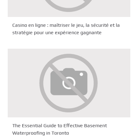
Casino en ligne : maîtriser le jeu, la sécurité et la
stratégie pour une expérience gagnante
The Essential Guide to Effective Basement
Waterproofing in Toronto