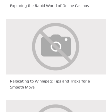
Exploring the Rapid World of Online Casinos
Relocating to Winnipeg: Tips and Tricks for a
Smooth Move