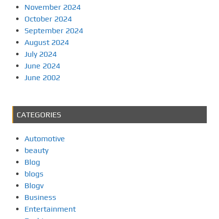
November 2024
October 2024
September 2024
August 2024
July 2024
June 2024
June 2002
CATEGORIES
Automotive
beauty
Blog
blogs
Blogv
Business
Entertainment