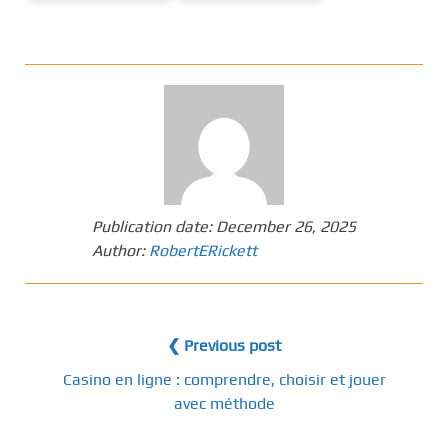
Publication date:
December 26, 2025
Author:
RobertERickett
❮ Previous post
Casino en ligne : comprendre, choisir et jouer
avec méthode