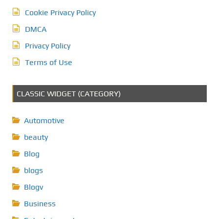
Cookie Privacy Policy
DMCA
Privacy Policy
Terms of Use
CLASSIC WIDGET (CATEGORY)
Automotive
beauty
Blog
blogs
Blogv
Business