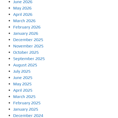
June 2026
May 2026
April 2026
March 2026
February 2026
January 2026
December 2025
November 2025
October 2025
September 2025
August 2025
July 2025
June 2025
May 2025
April 2025
March 2025
February 2025
January 2025
December 2024