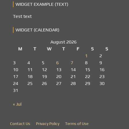
WIDGET EXAMPLE (TEXT)
Test text
WIDGET (CALENDAR)
August 2026
M
T
W
T
F
S
S
1
2
3
4
5
6
7
8
9
10
11
12
13
14
15
16
17
18
19
20
21
22
23
24
25
26
27
28
29
30
31
« Jul
Contact Us
Privacy Policy
Terms of Use