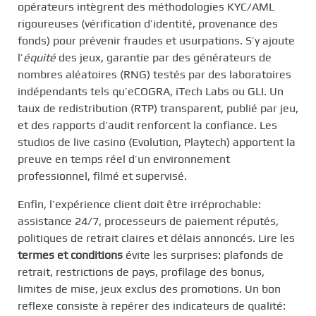
opérateurs intègrent des méthodologies KYC/AML
rigoureuses (vérification d’identité, provenance des
fonds) pour prévenir fraudes et usurpations. S’y ajoute
l’
équité
des jeux, garantie par des générateurs de
nombres aléatoires (RNG) testés par des laboratoires
indépendants tels qu’eCOGRA, iTech Labs ou GLI. Un
taux de redistribution (RTP) transparent, publié par jeu,
et des rapports d’audit renforcent la confiance. Les
studios de live casino (Evolution, Playtech) apportent la
preuve en temps réel d’un environnement
professionnel, filmé et supervisé.
Enfin, l’expérience client doit être irréprochable:
assistance 24/7, processeurs de paiement réputés,
politiques de retrait claires et délais annoncés. Lire les
termes et conditions
évite les surprises: plafonds de
retrait, restrictions de pays, profilage des bonus,
limites de mise, jeux exclus des promotions. Un bon
reflexe consiste à repérer des indicateurs de qualité: