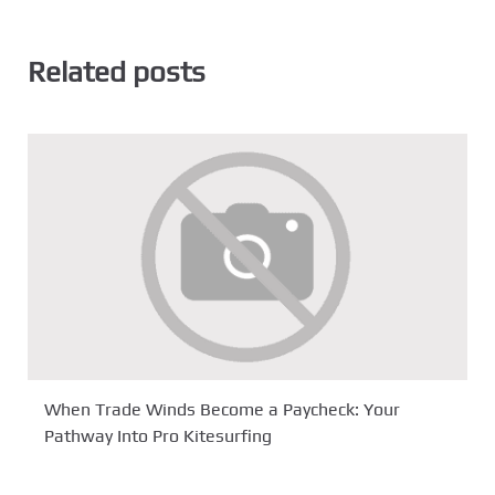
Related posts
When Trade Winds Become a Paycheck: Your
Pathway Into Pro Kitesurfing