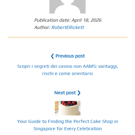
Publication date:
April 18, 2026
Author:
RobertERickett
❮ Previous post
Scopri i segreti dei casino non AAMS: vantaggi,
rischi e come orientarsi
Next post ❯
Your Guide to Finding the Perfect Cake Shop in
Singapore for Every Celebration