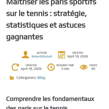
Maîtriser les paris sportifs
sur le tennis : stratégie,
statistiques et astuces
gagnantes
AUTHOR
CREATED
April 18, 2026
RobertERickett
UPDATED
READING TIME
VIEWS
April 18, 2026
3 min
85
Categories:
Blog
Comprendre les fondamentaux
des paris sur le tennis