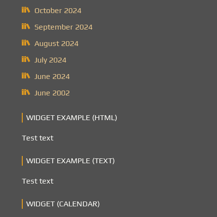
October 2024
September 2024
August 2024
July 2024
June 2024
June 2002
WIDGET EXAMPLE (HTML)
Test text
WIDGET EXAMPLE (TEXT)
Test text
WIDGET (CALENDAR)