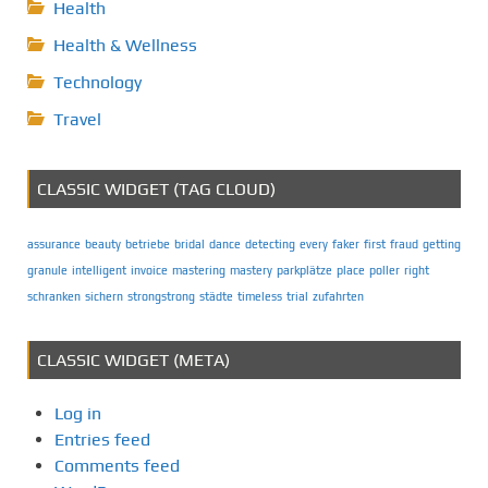
Health
Health & Wellness
Technology
Travel
CLASSIC WIDGET (TAG CLOUD)
assurance
beauty
betriebe
bridal
dance
detecting
every
faker
first
fraud
getting
granule
intelligent
invoice
mastering
mastery
parkplätze
place
poller
right
schranken
sichern
strongstrong
städte
timeless
trial
zufahrten
CLASSIC WIDGET (META)
Log in
Entries feed
Comments feed