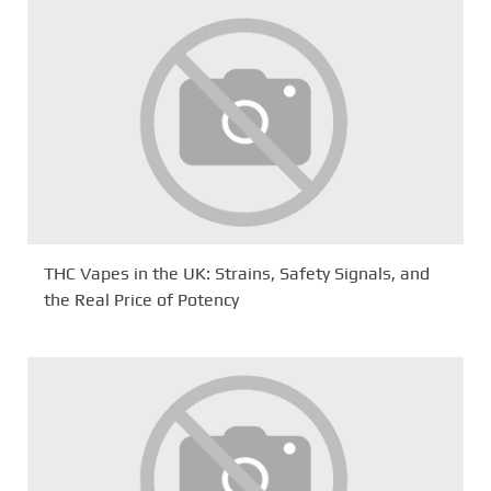
THC Vapes in the UK: Strains, Safety Signals, and
the Real Price of Potency