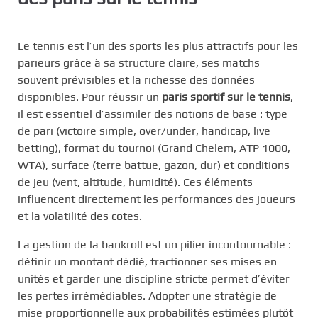
Le tennis est l’un des sports les plus attractifs pour les
parieurs grâce à sa structure claire, ses matchs
souvent prévisibles et la richesse des données
disponibles. Pour réussir un
paris sportif sur le tennis
,
il est essentiel d’assimiler des notions de base : type
de pari (victoire simple, over/under, handicap, live
betting), format du tournoi (Grand Chelem, ATP 1000,
WTA), surface (terre battue, gazon, dur) et conditions
de jeu (vent, altitude, humidité). Ces éléments
influencent directement les performances des joueurs
et la volatilité des cotes.
La gestion de la bankroll est un pilier incontournable :
définir un montant dédié, fractionner ses mises en
unités et garder une discipline stricte permet d’éviter
les pertes irrémédiables. Adopter une stratégie de
mise proportionnelle aux probabilités estimées plutôt