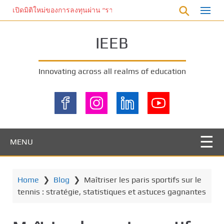
S
เปิดมิติใหม่ของการลงทุนผ่าน “ราคาบอล” กับโลกแห่ง แทงบอล UFABE
k
i
IEEB
p
t
o
Innovating across all realms of education
m
a
i
n
c
o
MENU
n
t
e
Home
❯
Blog
❯
Maîtriser les paris sportifs sur le
n
tennis : stratégie, statistiques et astuces gagnantes
t