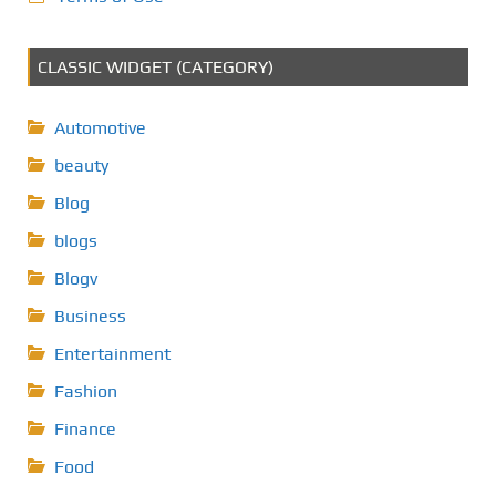
CLASSIC WIDGET (CATEGORY)
Automotive
beauty
Blog
blogs
Blogv
Business
Entertainment
Fashion
Finance
Food