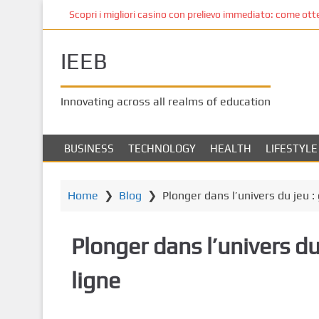
S
Scopri i migliori casino con prelievo immediato: come ottene
k
i
IEEB
p
t
o
Innovating across all realms of education
m
a
i
BUSINESS
TECHNOLOGY
HEALTH
LIFESTYLE
n
c
o
Home
❯
Blog
❯
Plonger dans l’univers du jeu :
n
t
Plonger dans l’univers d
e
n
ligne
t