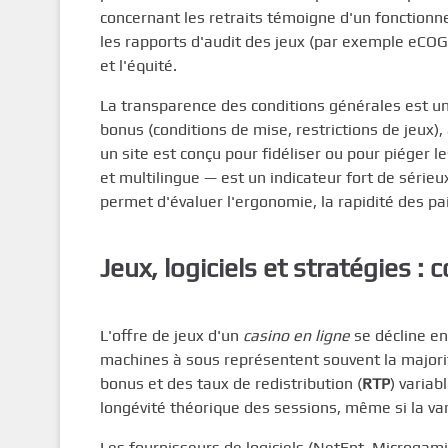
concernant les retraits témoigne d'un fonction
les rapports d'audit des jeux (par exemple eCOGR
et l'équité.
La transparence des conditions générales est un a
bonus (conditions de mise, restrictions de jeux),
un site est conçu pour fidéliser ou pour piéger le
et multilingue — est un indicateur fort de sérieu
permet d'évaluer l'ergonomie, la rapidité des pa
Jeux, logiciels et stratégies 
L'offre de jeux d'un
casino en ligne
se décline en
machines à sous représentent souvent la majorit
bonus et des taux de redistribution (
RTP
) variab
longévité théorique des sessions, même si la va
Les fournisseurs de logiciels (NetEnt, Microgami