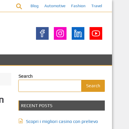
Blog
Automotive
Fashion
Travel
Search
Search
n
RECENT POSTS
Scopri i migliori casino con prelievo