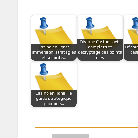
Olympe Casino : avis
Casino en ligne:
complets et
Découv
immersion, stratégies
décryptage des points
casi
et sécurité…
clés
Casino en ligne : le
guide stratégique
pour une…