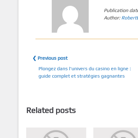
Publication dat
Author:
Robert
❮ Previous post
Plongez dans l'univers du casino en ligne :
guide complet et stratégies gagnantes
Related posts