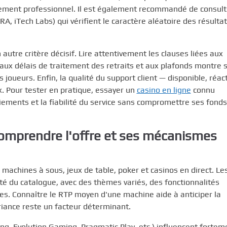
nement professionnel. Il est également recommandé de consult
A, iTech Labs) qui vérifient le caractère aléatoire des résulta
utre critère décisif. Lire attentivement les clauses liées aux
 aux délais de traitement des retraits et aux plafonds montre s
s joueurs. Enfin, la qualité du support client — disponible, réact
x. Pour tester en pratique, essayer un
casino en ligne
connu
iements et la fiabilité du service sans compromettre ses fonds
: comprendre l'offre et ses mécanismes
 machines à sous, jeux de table, poker et casinos en direct. Le
é du catalogue, avec des thèmes variés, des fonctionnalités
les. Connaître le RTP moyen d'une machine aide à anticiper la
riance reste un facteur déterminant.
ng, Evolution Gaming, Pragmatic Play, etc.) influencent fortem