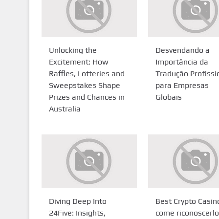
Unlocking the
Desvendando a
Excitement: How
Importância da
Raffles, Lotteries and
Tradução Profissi
Sweepstakes Shape
para Empresas
Prizes and Chances in
Globais
Australia
Diving Deep Into
Best Crypto Casin
24Five: Insights,
come riconoscerlo