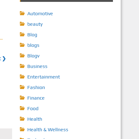
Automotive
beauty
Blog
blogs
Blogv
t ❯
Business
Entertainment
Fashion
Finance
Food
Health
Health & Wellness