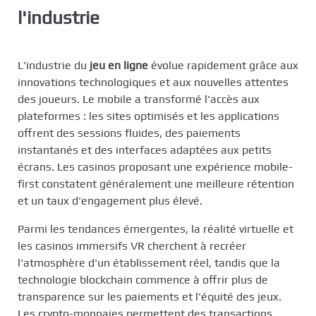
l'industrie
L'industrie du
jeu en ligne
évolue rapidement grâce aux
innovations technologiques et aux nouvelles attentes
des joueurs. Le mobile a transformé l'accès aux
plateformes : les sites optimisés et les applications
offrent des sessions fluides, des paiements
instantanés et des interfaces adaptées aux petits
écrans. Les casinos proposant une expérience mobile-
first constatent généralement une meilleure rétention
et un taux d'engagement plus élevé.
Parmi les tendances émergentes, la réalité virtuelle et
les casinos immersifs VR cherchent à recréer
l'atmosphère d'un établissement réel, tandis que la
technologie blockchain commence à offrir plus de
transparence sur les paiements et l'équité des jeux.
Les crypto-monnaies permettent des transactions