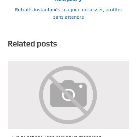
Retraits instantanés : gagner, encaisser, profiter
sans attendre
Related posts