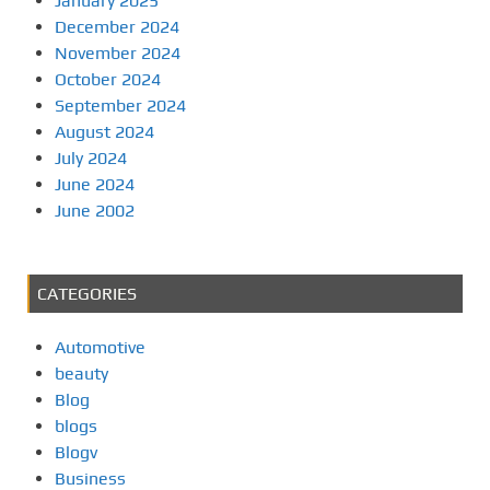
January 2025
December 2024
November 2024
October 2024
September 2024
August 2024
July 2024
June 2024
June 2002
CATEGORIES
Automotive
beauty
Blog
blogs
Blogv
Business