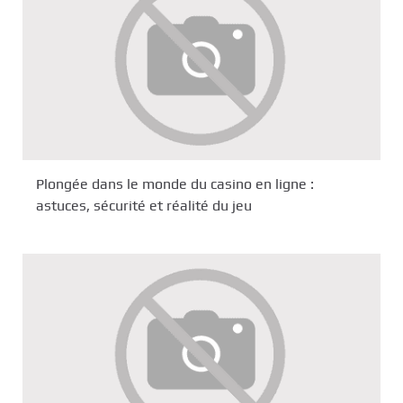
Plongée dans le monde du casino en ligne :
astuces, sécurité et réalité du jeu