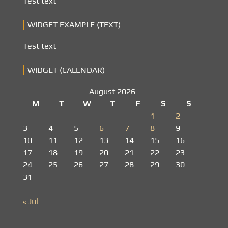
Test text
WIDGET EXAMPLE (TEXT)
Test text
WIDGET (CALENDAR)
August 2026
M
T
W
T
F
S
S
1
2
3
4
5
6
7
8
9
10
11
12
13
14
15
16
17
18
19
20
21
22
23
24
25
26
27
28
29
30
31
« Jul