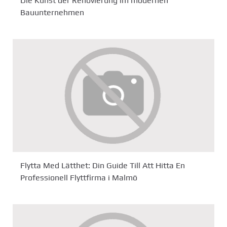
Die Kunst der Renovierung im modernen
Bauunternehmen
Flytta Med Lätthet: Din Guide Till Att Hitta En
Professionell Flyttfirma i Malmö