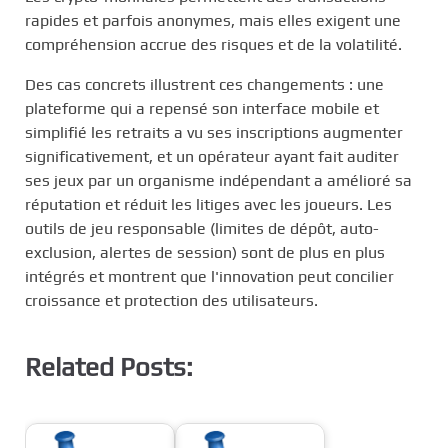
rapides et parfois anonymes, mais elles exigent une
compréhension accrue des risques et de la volatilité.
Des cas concrets illustrent ces changements : une
plateforme qui a repensé son interface mobile et
simplifié les retraits a vu ses inscriptions augmenter
significativement, et un opérateur ayant fait auditer
ses jeux par un organisme indépendant a amélioré sa
réputation et réduit les litiges avec les joueurs. Les
outils de jeu responsable (limites de dépôt, auto-
exclusion, alertes de session) sont de plus en plus
intégrés et montrent que l'innovation peut concilier
croissance et protection des utilisateurs.
Related Posts: