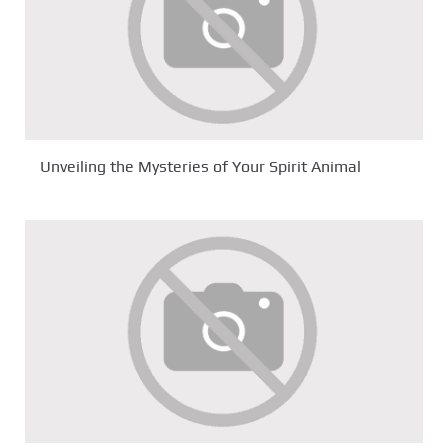
Unveiling the Mysteries of Your Spirit Animal