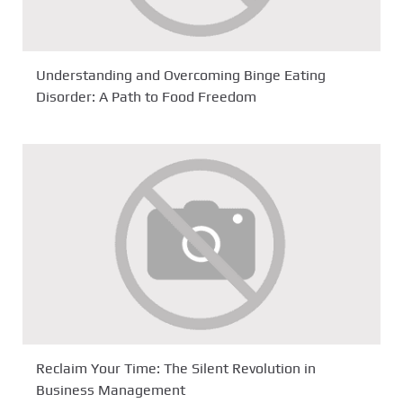
Understanding and Overcoming Binge Eating
Disorder: A Path to Food Freedom
Reclaim Your Time: The Silent Revolution in
Business Management