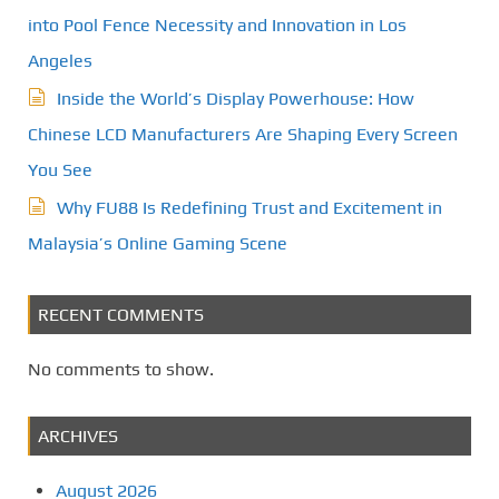
into Pool Fence Necessity and Innovation in Los
Angeles
Inside the World’s Display Powerhouse: How
Chinese LCD Manufacturers Are Shaping Every Screen
You See
Why FU88 Is Redefining Trust and Excitement in
Malaysia’s Online Gaming Scene
RECENT COMMENTS
No comments to show.
ARCHIVES
August 2026