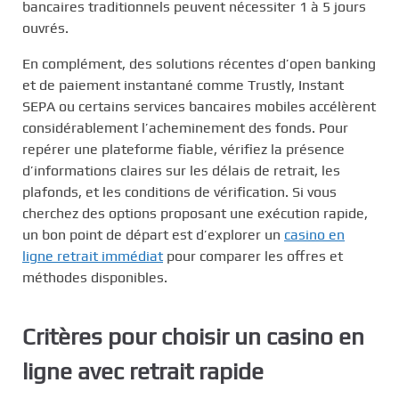
bancaires traditionnels peuvent nécessiter 1 à 5 jours
ouvrés.
En complément, des solutions récentes d’open banking
et de paiement instantané comme Trustly, Instant
SEPA ou certains services bancaires mobiles accélèrent
considérablement l’acheminement des fonds. Pour
repérer une plateforme fiable, vérifiez la présence
d’informations claires sur les délais de retrait, les
plafonds, et les conditions de vérification. Si vous
cherchez des options proposant une exécution rapide,
un bon point de départ est d’explorer un
casino en
ligne retrait immédiat
pour comparer les offres et
méthodes disponibles.
Critères pour choisir un casino en
ligne avec retrait rapide