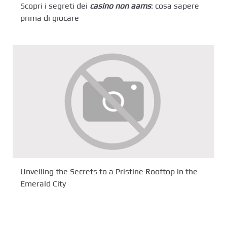
Scopri i segreti dei
casino non aams
: cosa sapere
prima di giocare
Unveiling the Secrets to a Pristine Rooftop in the
Emerald City