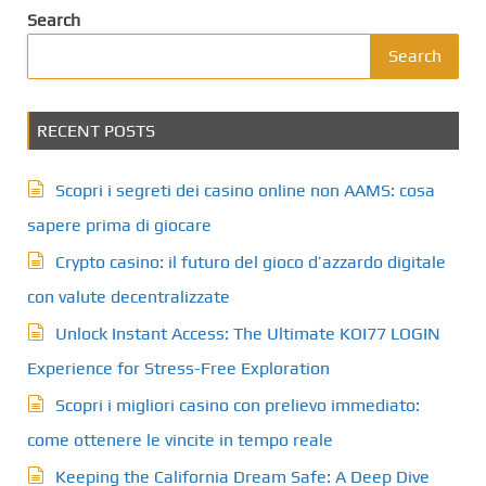
Search
Search
RECENT POSTS
Scopri i segreti dei casino online non AAMS: cosa
sapere prima di giocare
Crypto casino: il futuro del gioco d’azzardo digitale
con valute decentralizzate
Unlock Instant Access: The Ultimate KOI77 LOGIN
Experience for Stress-Free Exploration
Scopri i migliori casino con prelievo immediato:
come ottenere le vincite in tempo reale
Keeping the California Dream Safe: A Deep Dive