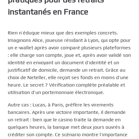
instantanés en France
Rien n’éduque mieux que des exemples concrets.
Imaginons Alice, joueuse résidant à Lyon, qui opte pour
un e-wallet après avoir comparé plusieurs plateformes
: elle charge son compte, joue et, après avoir validé son
identité en envoyant un document d’identité et un
justificatif de domicile, demande un retrait. Grâce au
choix de Neteller, elle reçoit ses fonds en moins d’une
heure. Le secret ? Vérification complète préalable et
utilisation d’un portemonnaie électronique.
Autre cas : Lucas, à Paris, préfère les virements
bancaires. Après une victoire importante, il demande
un retrait : bien que le casino traite la demande en
quelques heures, la banque met deux jours ouvrés à
créditer son compte. Ce scénario montre l’importance