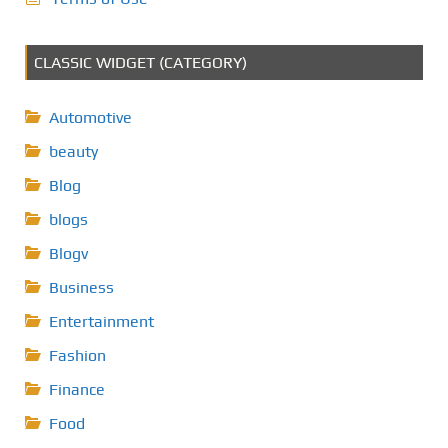
CLASSIC WIDGET (CATEGORY)
Automotive
beauty
Blog
blogs
Blogv
Business
Entertainment
Fashion
Finance
Food