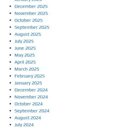
December 2025
November 2025
October 2025
September 2025
August 2025
July 2025
June 2025
May 2025
April 2025
March 2025
February 2025
January 2025
December 2024
November 2024
October 2024
September 2024
August 2024
July 2024