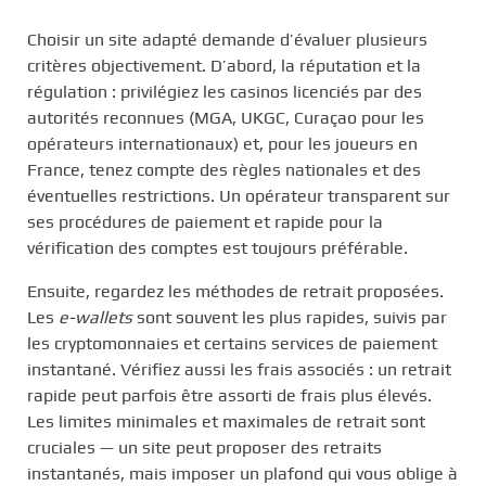
Choisir un site adapté demande d’évaluer plusieurs
critères objectivement. D’abord, la réputation et la
régulation : privilégiez les casinos licenciés par des
autorités reconnues (MGA, UKGC, Curaçao pour les
opérateurs internationaux) et, pour les joueurs en
France, tenez compte des règles nationales et des
éventuelles restrictions. Un opérateur transparent sur
ses procédures de paiement et rapide pour la
vérification des comptes est toujours préférable.
Ensuite, regardez les méthodes de retrait proposées.
Les
e-wallets
sont souvent les plus rapides, suivis par
les cryptomonnaies et certains services de paiement
instantané. Vérifiez aussi les frais associés : un retrait
rapide peut parfois être assorti de frais plus élevés.
Les limites minimales et maximales de retrait sont
cruciales — un site peut proposer des retraits
instantanés, mais imposer un plafond qui vous oblige à