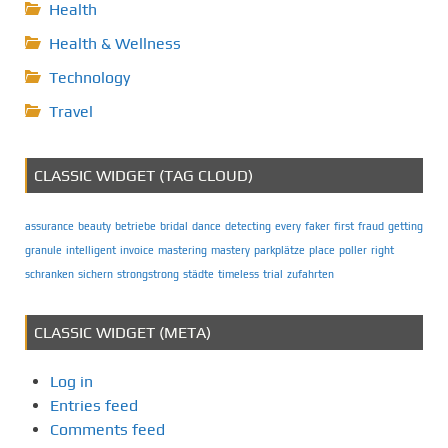
Health
Health & Wellness
Technology
Travel
CLASSIC WIDGET (TAG CLOUD)
assurance
beauty
betriebe
bridal
dance
detecting
every
faker
first
fraud
getting
granule
intelligent
invoice
mastering
mastery
parkplätze
place
poller
right
schranken
sichern
strongstrong
städte
timeless
trial
zufahrten
CLASSIC WIDGET (META)
Log in
Entries feed
Comments feed