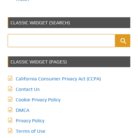
CLASSIC WIDGET (SEARCH)
CLASSIC WIDGET (PAGES)
California Consumer Privacy Act (CCPA)
Contact Us
Cookie Privacy Policy
DMCA
Privacy Policy
Terms of Use