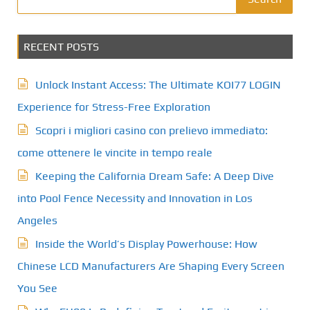
RECENT POSTS
Unlock Instant Access: The Ultimate KOI77 LOGIN
Experience for Stress-Free Exploration
Scopri i migliori casino con prelievo immediato:
come ottenere le vincite in tempo reale
Keeping the California Dream Safe: A Deep Dive
into Pool Fence Necessity and Innovation in Los
Angeles
Inside the World’s Display Powerhouse: How
Chinese LCD Manufacturers Are Shaping Every Screen
You See