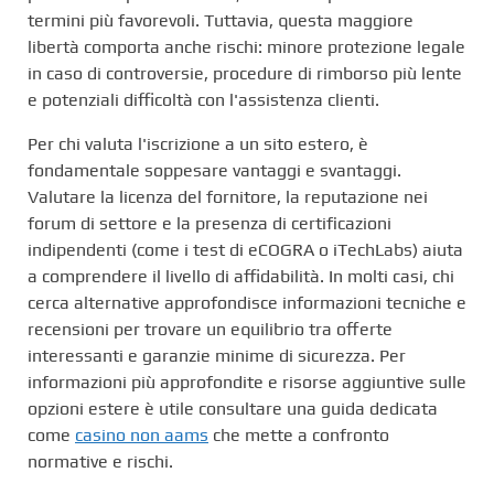
termini più favorevoli. Tuttavia, questa maggiore
libertà comporta anche rischi: minore protezione legale
in caso di controversie, procedure di rimborso più lente
e potenziali difficoltà con l'assistenza clienti.
Per chi valuta l'iscrizione a un sito estero, è
fondamentale soppesare vantaggi e svantaggi.
Valutare la licenza del fornitore, la reputazione nei
forum di settore e la presenza di certificazioni
indipendenti (come i test di eCOGRA o iTechLabs) aiuta
a comprendere il livello di affidabilità. In molti casi, chi
cerca alternative approfondisce informazioni tecniche e
recensioni per trovare un equilibrio tra offerte
interessanti e garanzie minime di sicurezza. Per
informazioni più approfondite e risorse aggiuntive sulle
opzioni estere è utile consultare una guida dedicata
come
casino non aams
che mette a confronto
normative e rischi.