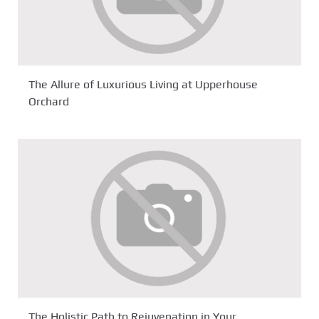
The Allure of Luxurious Living at Upperhouse
Orchard
The Holistic Path to Rejuvenation in Your