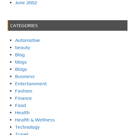
June 2002
CATEGORIES
Automotive
beauty
Blog
blogs
Blogv
Business
Entertainment
Fashion
Finance
Food
Health
Health & Wellness
Technology
Travel