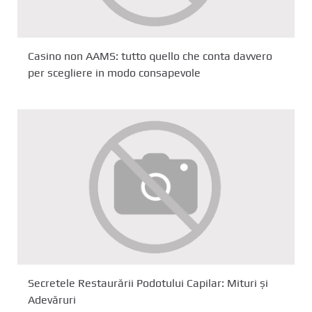
Casino non AAMS: tutto quello che conta davvero
per scegliere in modo consapevole
Secretele Restaurării Podotului Capilar: Mituri și
Adevăruri