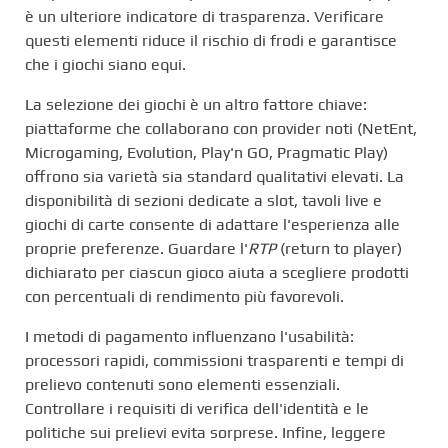
è un ulteriore indicatore di trasparenza. Verificare
questi elementi riduce il rischio di frodi e garantisce
che i giochi siano equi.
La selezione dei giochi è un altro fattore chiave:
piattaforme che collaborano con provider noti (NetEnt,
Microgaming, Evolution, Play'n GO, Pragmatic Play)
offrono sia varietà sia standard qualitativi elevati. La
disponibilità di sezioni dedicate a slot, tavoli live e
giochi di carte consente di adattare l'esperienza alle
proprie preferenze. Guardare l'
RTP
(return to player)
dichiarato per ciascun gioco aiuta a scegliere prodotti
con percentuali di rendimento più favorevoli.
I metodi di pagamento influenzano l'usabilità:
processori rapidi, commissioni trasparenti e tempi di
prelievo contenuti sono elementi essenziali.
Controllare i requisiti di verifica dell'identità e le
politiche sui prelievi evita sorprese. Infine, leggere