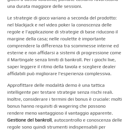
una durata maggiore delle sessioni.
Le strategie di gioco variano a seconda del prodotto:
nel blackjack e nel video poker la conoscenza delle
regole e l'applicazione di strategie di base riducono il
margine della casa; nelle roulette è importante
comprendere la differenza tra scommesse interne ed
esterne e non affidarsi a sistemi di progressione come
il Martingale senza limiti di bankroll. Per i giochi live,
saper leggere il ritmo della tavola e scegliere dealer
affidabili può migliorare l'esperienza complessiva.
Approfittare delle modalità demo è una tattica
intelligente per testare strategie senza rischi reali.
Inoltre, considerare i termini dei bonus è cruciale: molti
bonus hanno requisiti di wagering che possono
rendere meno vantaggioso il vantaggio apparente.
Gestione del bankroll
, autocontrollo e conoscenza delle
regole sono quindi strumenti indispensabili per