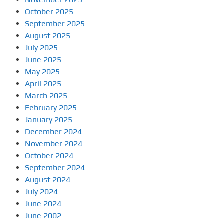
October 2025
September 2025
August 2025
July 2025
June 2025
May 2025
April 2025
March 2025
February 2025
January 2025
December 2024
November 2024
October 2024
September 2024
August 2024
July 2024
June 2024
June 2002