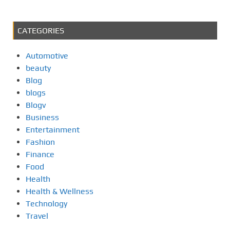
CATEGORIES
Automotive
beauty
Blog
blogs
Blogv
Business
Entertainment
Fashion
Finance
Food
Health
Health & Wellness
Technology
Travel