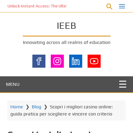
S
Unlock Instant Access: The Ultimate KOI77 LOGIN Experience for St
k
i
IEEB
p
t
o
Innovating across all realms of education
m
a
i
n
c
o
MENU
n
t
e
Home
❯
Blog
❯
Scopri i migliori casino online:
n
guida pratica per scegliere e vincere con criterio
t