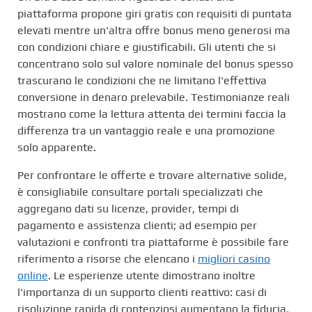
piattaforma propone giri gratis con requisiti di puntata
elevati mentre un'altra offre bonus meno generosi ma
con condizioni chiare e giustificabili. Gli utenti che si
concentrano solo sul valore nominale del bonus spesso
trascurano le condizioni che ne limitano l'effettiva
conversione in denaro prelevabile. Testimonianze reali
mostrano come la lettura attenta dei termini faccia la
differenza tra un vantaggio reale e una promozione
solo apparente.
Per confrontare le offerte e trovare alternative solide,
è consigliabile consultare portali specializzati che
aggregano dati su licenze, provider, tempi di
pagamento e assistenza clienti; ad esempio per
valutazioni e confronti tra piattaforme è possibile fare
riferimento a risorse che elencano i
migliori casino
online
. Le esperienze utente dimostrano inoltre
l'importanza di un supporto clienti reattivo: casi di
risoluzione rapida di contenziosi aumentano la fiducia,