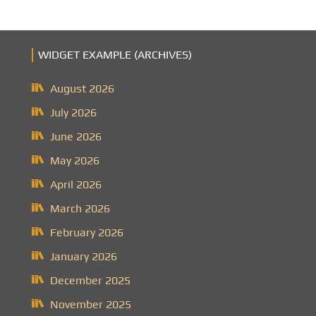
WIDGET EXAMPLE (ARCHIVES)
August 2026
July 2026
June 2026
May 2026
April 2026
March 2026
February 2026
January 2026
December 2025
November 2025