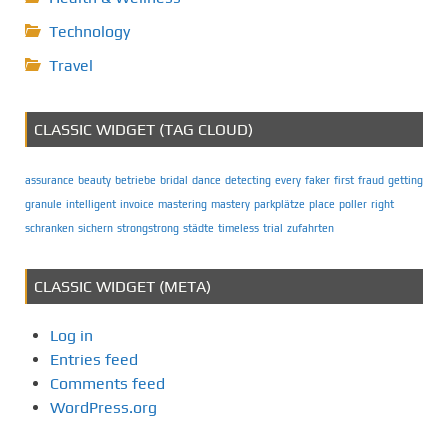
Technology
Travel
CLASSIC WIDGET (TAG CLOUD)
assurance
beauty
betriebe
bridal
dance
detecting
every
faker
first
fraud
getting
granule
intelligent
invoice
mastering
mastery
parkplätze
place
poller
right
schranken
sichern
strongstrong
städte
timeless
trial
zufahrten
CLASSIC WIDGET (META)
Log in
Entries feed
Comments feed
WordPress.org