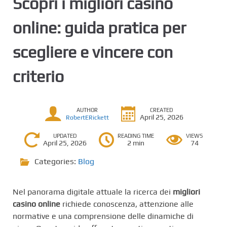
Scopri i migliori casino
online: guida pratica per
scegliere e vincere con
criterio
AUTHOR
CREATED
April 25, 2026
RobertERickett
UPDATED
READING TIME
VIEWS
April 25, 2026
2 min
74
Categories:
Blog
Nel panorama digitale attuale la ricerca dei
migliori
casino online
richiede conoscenza, attenzione alle
normative e una comprensione delle dinamiche di