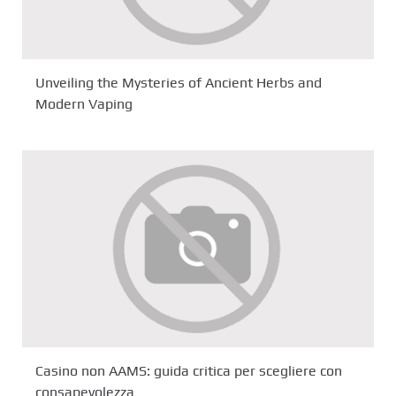
Unveiling the Mysteries of Ancient Herbs and
Modern Vaping
Casino non AAMS: guida critica per scegliere con
consapevolezza