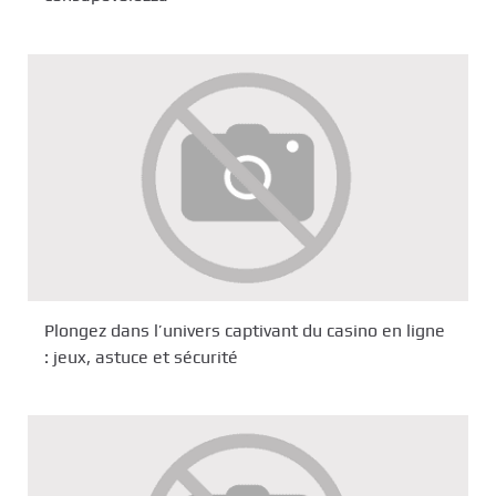
Plongez dans l’univers captivant du casino en ligne
: jeux, astuce et sécurité