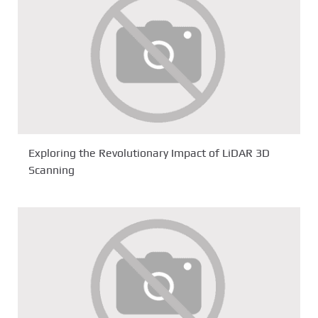
Exploring the Revolutionary Impact of LiDAR 3D
Scanning