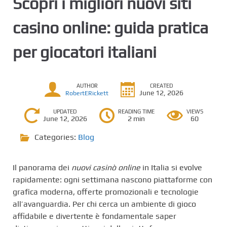
Scopri i migliori nuovi siti
casino online: guida pratica
per giocatori italiani
AUTHOR
CREATED
June 12, 2026
RobertERickett
UPDATED
READING TIME
VIEWS
June 12, 2026
2 min
60
Categories:
Blog
Il panorama dei
nuovi casinò online
in Italia si evolve
rapidamente: ogni settimana nascono piattaforme con
grafica moderna, offerte promozionali e tecnologie
all’avanguardia. Per chi cerca un ambiente di gioco
affidabile e divertente è fondamentale saper