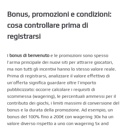
Bonus, promozioni e condizioni:
cosa controllare prima di
registrarsi
I
bonus di benvenuto
e le promozioni sono spesso
l’arma principale dei nuovi siti per attrarre giocatori,
ma non tutti gli incentivi hanno lo stesso valore reale.
Prima di registrarsi, analizzare il valore effettivo di
un’offerta significa guardare oltre l’importo
pubblicizzato: occorre calcolare i requisiti di
scommessa (wagering), le percentuali ammessi per il
contributo dei giochi, i limiti massimi di conversione del
bonus e la durata della promozione. Ad esempio, un
bonus del 100% fino a 200€ con wagering 30x ha un
valore diverso rispetto a uno con wagering 5x and