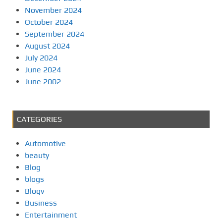
November 2024
October 2024
September 2024
August 2024
July 2024
June 2024
June 2002
CATEGORIES
Automotive
beauty
Blog
blogs
Blogv
Business
Entertainment