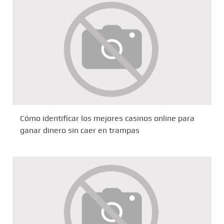
Cómo identificar los mejores casinos online para
ganar dinero sin caer en trampas