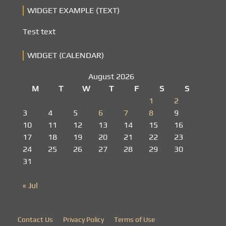
WIDGET EXAMPLE (TEXT)
Test text
WIDGET (CALENDAR)
August 2026
M
T
W
T
F
S
S
1
2
3
4
5
6
7
8
9
10
11
12
13
14
15
16
17
18
19
20
21
22
23
24
25
26
27
28
29
30
31
« Jul
Contact Us
Privacy Policy
Terms of Use