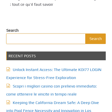
: tout ce qu’il faut savoir
Search
Search
RECENT POSTS
Unlock Instant Access: The Ultimate KOI77 LOGIN
Experience for Stress-Free Exploration
Scopri i migliori casino con prelievo immediato:
come ottenere le vincite in tempo reale
Keeping the California Dream Safe: A Deep Dive
into Pool Fence Necessity and Innovation in Los