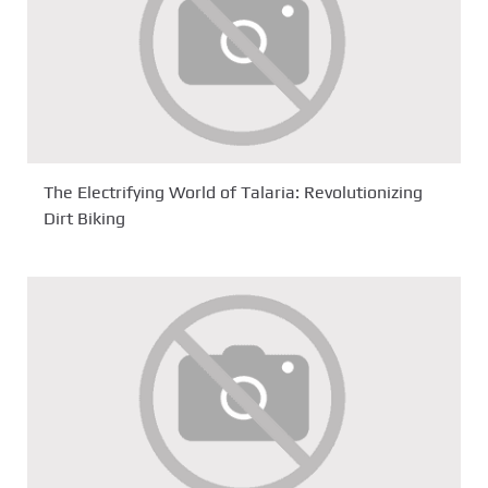
The Electrifying World of Talaria: Revolutionizing
Dirt Biking