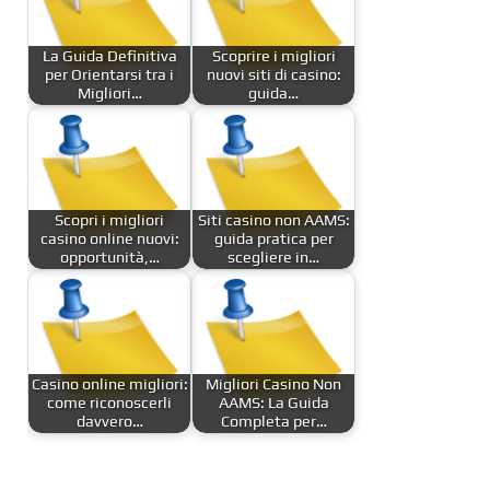
La Guida Definitiva
Scoprire i migliori
per Orientarsi tra i
nuovi siti di casino:
Migliori…
guida…
Scopri i migliori
Siti casino non AAMS:
casino online nuovi:
guida pratica per
opportunità,…
scegliere in…
Casino online migliori:
Migliori Casino Non
come riconoscerli
AAMS: La Guida
davvero…
Completa per…