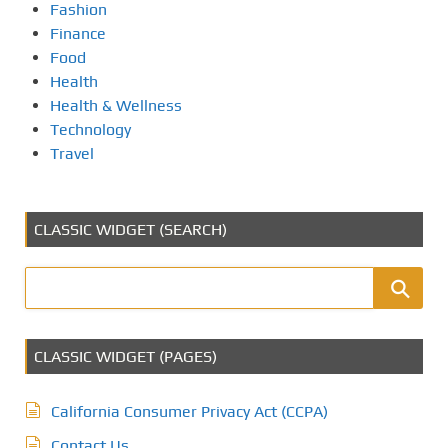
Fashion
Finance
Food
Health
Health & Wellness
Technology
Travel
CLASSIC WIDGET (SEARCH)
CLASSIC WIDGET (PAGES)
California Consumer Privacy Act (CCPA)
Contact Us