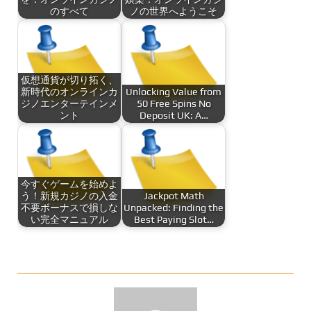
のすべて
ノの世界へようこそ
仮想通貨が切り拓く、
新時代のオンラインカ
Unlocking Value from
ジノエンターテインメ
50 Free Spins No
ント
Deposit UK: A…
今すぐゲームを始めよ
う！新規カジノの入金
Jackpot Math
不要ボーナスで損しな
Unpacked: Finding the
い完全マニュアル
Best Paying Slot…