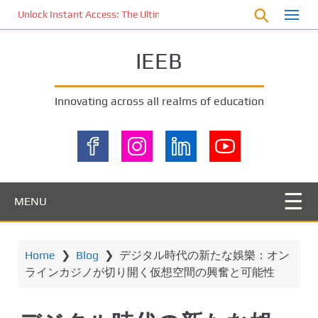
S
Unlock Instant Access: The Ultimate KOI77 LOGIN Experience for St
k
i
IEEB
p
t
o
Innovating across all realms of education
m
a
i
n
c
o
MENU
n
t
e
Home
❯
Blog
❯
デジタル時代の新たな娛樂：オン
n
ラインカジノが切り開く仮想空間の興奮と可能性
t