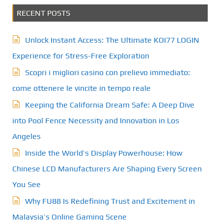
RECENT POSTS
Unlock Instant Access: The Ultimate KOI77 LOGIN
Experience for Stress-Free Exploration
Scopri i migliori casino con prelievo immediato:
come ottenere le vincite in tempo reale
Keeping the California Dream Safe: A Deep Dive
into Pool Fence Necessity and Innovation in Los
Angeles
Inside the World’s Display Powerhouse: How
Chinese LCD Manufacturers Are Shaping Every Screen
You See
Why FU88 Is Redefining Trust and Excitement in
Malaysia’s Online Gaming Scene