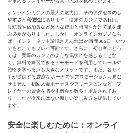
を求めるプレイヤーから高い人気を集めています。
オンラインカジノの最大の魅力は、その
アクセスのし
やすさ
と
利便性
にあります。従来のカジノであれば、
渡航費や宿泊費など莫大な費用と時間をかけて足を運
ぶ必要がありました。しかし、オンラインカジノなら
ば、インターネット環境さえあれば24時間365日、いつ
でもどこでもプレイ可能です。さらに、初心者にとっ
ては、実際のカジノのような気後れを感じることな
く、無料で練習できるデモモードを利用してルールや
戦略を学べる点も大きなメリットです。また、各サイ
トが提供する
豊富なボーナスやプロモーション
も見逃
せません。初回入金ボーナスやフリースピンなど、プ
レイヤーの資金を増やす機会が数多く用意されてお
り、これが従来にはない新しい楽しみ方を提供してい
ます。
安全に楽しむために：オンライ