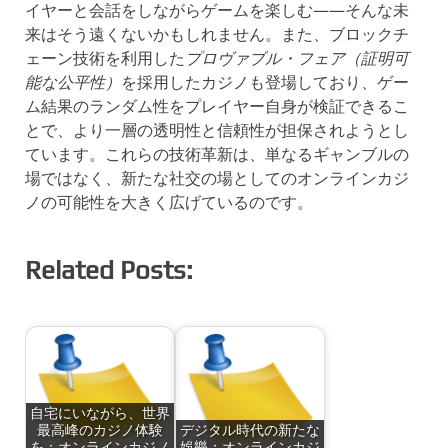
イヤーと会話をしながらゲームを楽しむ――そんな未
来はそう遠くないかもしれません。また、ブロックチ
ェーン技術を利用した
プロヴァブル・フェア（証明可
能な公平性）
を採用したカジノも登場しており、ゲー
ム結果のランダム性をプレイヤー自身が検証できるこ
とで、より一層の透明性と信頼性が担保されようとし
ています。これらの技術革新は、単なるギャンブルの
場ではなく、新たな社交の場としてのオンラインカジ
ノの可能性を大きく広げているのです。
Related Posts:
自宅にいながら、世界
最高峰のカジノ体験
デジタル時代の新たな
を：オンラインカジノ
娛樂：オンラインカジ