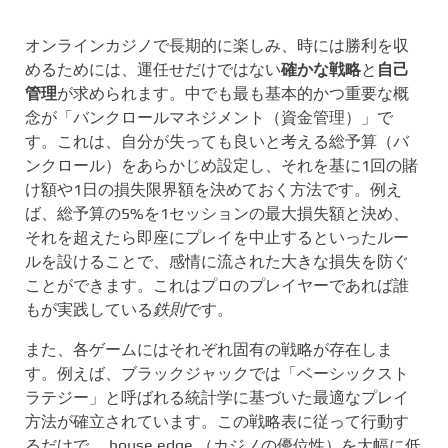
オンラインカジノで長期的に楽しみ、時には勝利を収
めるためには、運任せだけではない
確かな戦略
と
自己
管理
が求められます。中でも最も基本的かつ重要な概
念が「バンクロールマネジメント（資金管理）」で
す。これは、自分が失っても良いと考える総予算（バ
ンクロール）をあらかじめ設定し、それを基に1回の賭
け額や1日の損失限界額を決めておく方法です。例え
ば、総予算の5%を1セッションの最大損失額と決め、
それを超えたら即座にプレイを中止するといったルー
ルを設けることで、感情に流された大きな損失を防ぐ
ことができます。これはプロのプレイヤーであれば誰
もが実践している
鉄則
です。
また、各ゲームにはそれぞれ固有の戦略が存在しま
す。例えば、ブラックジャックでは「ベーシックスト
ラテジー」と呼ばれる統計学に基づいた最適なプレイ
方法が確立されています。この戦略表に従って行動す
るだけで、 house edge （カジノの優位性）を大幅に低