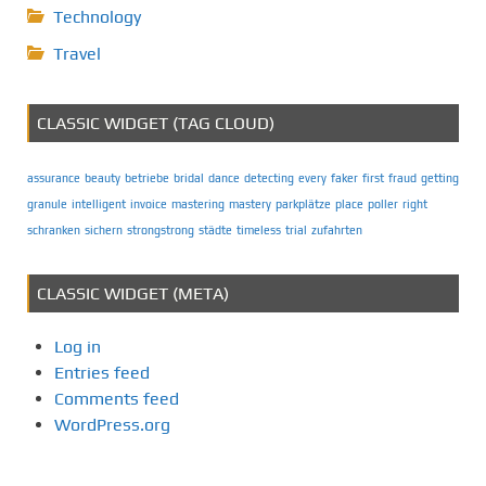
Technology
Travel
CLASSIC WIDGET (TAG CLOUD)
assurance
beauty
betriebe
bridal
dance
detecting
every
faker
first
fraud
getting
granule
intelligent
invoice
mastering
mastery
parkplätze
place
poller
right
schranken
sichern
strongstrong
städte
timeless
trial
zufahrten
CLASSIC WIDGET (META)
Log in
Entries feed
Comments feed
WordPress.org