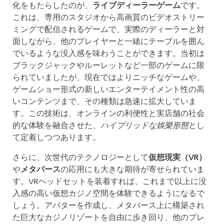
化をもたらしたのが、
ライブディーラーゲーム
です。
これは、専用のスタジオから高画質のビデオストリー
ミングで配信されるゲームで、実際のディーラーと対
面しながら、他のプレイヤーと一緒にテーブルを囲ん
でいるような没入感を味わうことができます。当初は
ブラックジャックやルーレットなど一部のゲームに限
られていましたが、現在ではよりニッチなゲームや、
ゲームショー形式の新しいエンターテイメント性の高
いコンテンツまで、その種類は急速に拡大していま
す。この技術は、オンラインの利便性と実店舗の社会
的な体験を融合させた、
ハイブリッドな娛樂形態
とし
て定着しつつあります。
さらに、次世代のテクノロジーとして
仮想現実（VR）
や
メタバース
の応用にも大きな期待が寄せられていま
す。VRヘッドセットを装着すれば、これまで以上に没
入感の高い仮想カジノ空間を体験できるようになるで
しょう。アバターを作成し、メタバース上に構築され
た巨大なカジノリゾートを自由に歩き回り、他のプレ