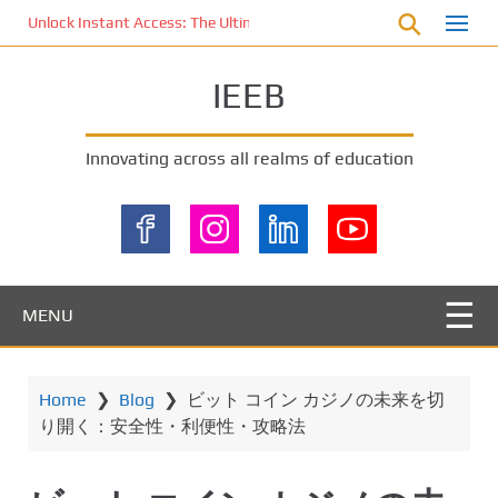
S
Unlock Instant Access: The Ultimate KOI77 LOGIN Experience for St
k
i
IEEB
p
t
o
Innovating across all realms of education
m
a
i
n
c
o
MENU
n
t
e
Home
❯
Blog
❯
ビット コイン カジノの未来を切
n
り開く：安全性・利便性・攻略法
t