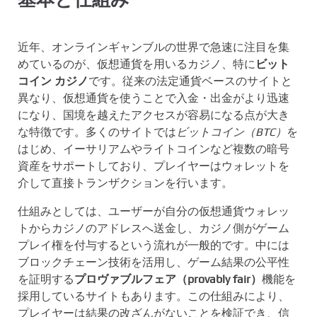
近年、オンラインギャンブルの世界で急速に注目を集
めているのが、仮想通貨を用いるカジノ、特に
ビット
コイン カジノ
です。従来の法定通貨ベースのサイトと
異なり、仮想通貨を使うことで入金・出金がより迅速
になり、国境を越えたアクセスが容易になる点が大き
な特徴です。多くのサイトでは
ビットコイン（BTC）
を
はじめ、イーサリアムやライトコインなど複数の暗号
資産をサポートしており、プレイヤーはウォレットを
介して直接トランザクションを行います。
仕組みとしては、ユーザーが自分の仮想通貨ウォレッ
トからカジノのアドレスへ送金し、カジノ側がゲーム
プレイ権を付与するという流れが一般的です。中には
ブロックチェーン技術を活用し、ゲーム結果の公平性
を証明する
プロヴァブルフェア（provably fair）
機能を
採用しているサイトもあります。この仕組みにより、
プレイヤーは結果の改ざんがないことを検証でき、信