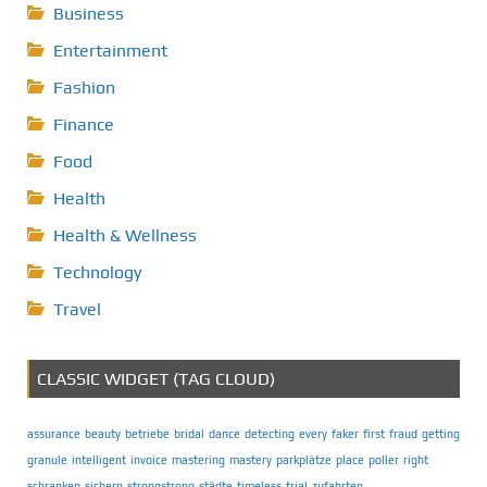
Business
Entertainment
Fashion
Finance
Food
Health
Health & Wellness
Technology
Travel
CLASSIC WIDGET (TAG CLOUD)
assurance
beauty
betriebe
bridal
dance
detecting
every
faker
first
fraud
getting
granule
intelligent
invoice
mastering
mastery
parkplätze
place
poller
right
schranken
sichern
strongstrong
städte
timeless
trial
zufahrten