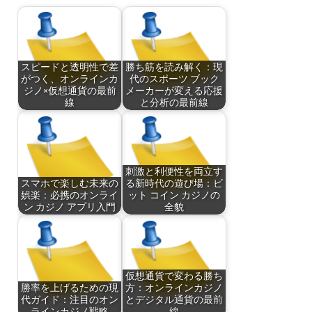
スピードと透明性で差
勝ち筋を読み解く：現
がつく、オンラインカ
代のスポーツ ブック
ジノ×仮想通貨の最前
メーカーが変える応援
線
と分析の最前線
刺激と利便性を両立す
スマホで楽しむ未来の
る新時代の遊び場：ビ
娯楽：必携のオンライ
ット コイン カジノの
ン カジノ アプリ入門
全貌
仮想通貨で変わる勝ち
勝率を上げるための現
方：オンラインカジノ
代ガイド：注目のオン
とデジタル通貨の最前
ラインカジノ戦略
線