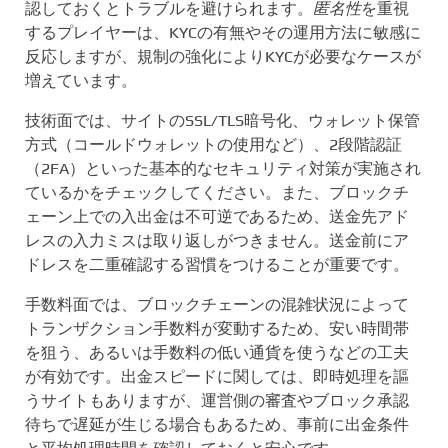
認しておくとトラブルを避けられます。
匿名性
を重視
するプレイヤーは、KYCの有無やその運用方法に敏感に
反応しますが、規制の強化によりKYCが必要なケースが
増えています。
技術面では、サイトのSSL/TLS暗号化、ウォレット保管
方式（コールドウォレットの使用など）、2段階認証
（2FA）といった基本的なセキュリティ対策が実施され
ているかをチェックしてください。また、ブロックチ
ェーン上での入出金は不可逆であるため、送金先アド
レスの入力ミスは取り返しがつきません。送金前にア
ドレスを二重確認する習慣をつけることが重要です。
手数料面では、ブロックチェーンの混雑状況によって
トランザクション手数料が変動するため、安い時間帯
を狙う、あるいは手数料の低い通貨を使うなどの工夫
が有効です。出金スピードに関しては、即時処理を謳
うサイトもありますが、運営側の審査やブロック承認
待ちで遅延が生じる場合もあるため、事前に出金条件