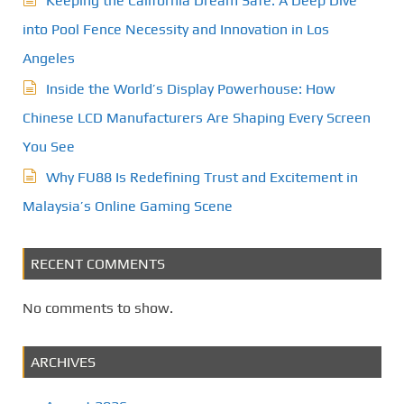
Keeping the California Dream Safe: A Deep Dive
into Pool Fence Necessity and Innovation in Los
Angeles
Inside the World’s Display Powerhouse: How
Chinese LCD Manufacturers Are Shaping Every Screen
You See
Why FU88 Is Redefining Trust and Excitement in
Malaysia’s Online Gaming Scene
RECENT COMMENTS
No comments to show.
ARCHIVES